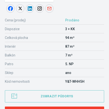
Cena (prodej)
Prodáno
Dispozice
3 + KK
Celková plocha
94 m²
Interiér
87 m²
Balkón
7 m²
Patro
5. NP
Sklep
ano
Kód nemovitosti
Y&T-WHH5H
ZOBRAZIT PŮDORYS