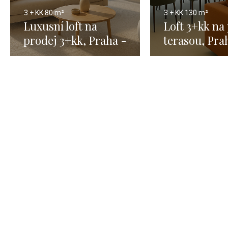
3 + KK
80 m²
3 + KK
130 m²
Luxusní loft na
Loft 3+kk na
prodej 3+kk, Praha -
terasou, Pra
80 m²
m²