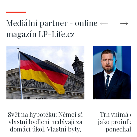
Mediální partner - online
magazín LP-Life.cz
Svět na hypotéku: Němci si
Trh vnímá dě
vlastní bydlení nedávají za
jako proinflač
domácí úkol. Vlastní byty,
ponechali 
kde bydlí někdo jiný
červnových 