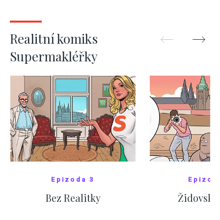
ZOBRAZIT DALŠÍ
ZOBRAZIT
Realitní komiks
Supermakléřky
Epizoda 3
Epizod
Bez Realitky
Židovské