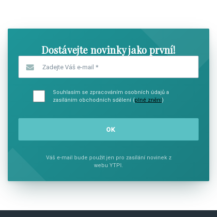
SHOW COMICS
SHOW CO
Dostávejte novinky jako první!
Zadejte Váš e-mail
*
Souhlasím se zpracováním osobních údajů a
zasíláním obchodních sdělení (
plné znění
)
Váš e-mail bude použit jen pro zasílání novinek z
webu YTPI.