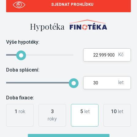
SJEDNAT PROHLÍDKU
Hypotéka
Výše hypotéky:
Kč
Doba splácení:
let
Doba fixace:
1
rok
3
5
let
10
let
roky