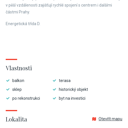
v pěší vzdálenosti zajišťují rychlé spojení s centrem i dalšími
částmi Prahy.
Energetická třída D.
Vlastnosti
balkon
terasa
sklep
historický objekt
po rekonstrukci
byt na investici
Lokalita
Otevřít mapu