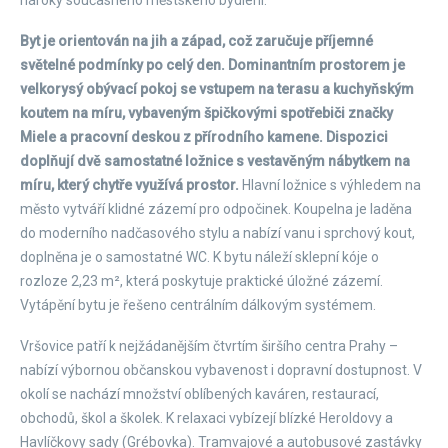
nároky současného městského bydlení.
Byt je orientován na jih a západ, což zaručuje příjemné
světelné podmínky po celý den. Dominantním prostorem je
velkorysý obývací pokoj se vstupem na terasu a kuchyňským
koutem na míru, vybaveným špičkovými spotřebiči značky
Miele a pracovní deskou z přírodního kamene. Dispozici
doplňují dvě samostatné ložnice s vestavěným nábytkem na
míru, který chytře využívá prostor.
Hlavní ložnice s výhledem na
město vytváří klidné zázemí pro odpočinek. Koupelna je laděna
do moderního nadčasového stylu a nabízí vanu i sprchový kout,
doplněna je o samostatné WC. K bytu náleží sklepní kóje o
rozloze 2,23 m², která poskytuje praktické úložné zázemí.
Vytápění bytu je řešeno centrálním dálkovým systémem.
Vršovice patří k nejžádanějším čtvrtím širšího centra Prahy –
nabízí výbornou občanskou vybavenost i dopravní dostupnost. V
okolí se nachází množství oblíbených kaváren, restaurací,
obchodů, škol a školek. K relaxaci vybízejí blízké Heroldovy a
Havlíčkovy sady (Grébovka). Tramvajové a autobusové zastávky