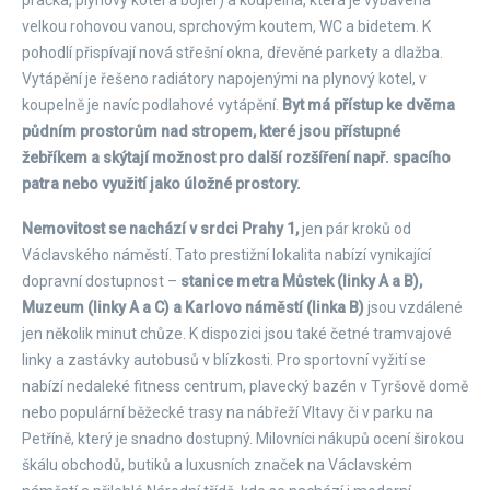
pračka, plynový kotel a bojler) a koupelna, která je vybavena
velkou rohovou vanou, sprchovým koutem, WC a bidetem. K
pohodlí přispívají nová střešní okna, dřevěné parkety a dlažba.
Vytápění je řešeno radiátory napojenými na plynový kotel, v
koupelně je navíc podlahové vytápění.
Byt má přístup ke dvěma
půdním prostorům nad stropem, které jsou přístupné
žebříkem a skýtají možnost pro další rozšíření např. spacího
patra nebo využití jako úložné prostory.
Nemovitost se nachází v srdci Prahy 1,
jen pár kroků od
Václavského náměstí. Tato prestižní lokalita nabízí vynikající
dopravní dostupnost –
stanice metra Můstek (linky A a B),
Muzeum (linky A a C) a Karlovo náměstí (linka B)
jsou vzdálené
jen několik minut chůze. K dispozici jsou také četné tramvajové
linky a zastávky autobusů v blízkosti. Pro sportovní vyžití se
nabízí nedaleké fitness centrum, plavecký bazén v Tyršově domě
nebo populární běžecké trasy na nábřeží Vltavy či v parku na
Petříně, který je snadno dostupný. Milovníci nákupů ocení širokou
škálu obchodů, butiků a luxusních značek na Václavském