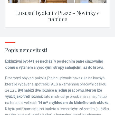
Luxusní bydlení v Praze – Novinky v
nabídce
Popis nemovitosti
Exkluzivní byt 4+1 se nachází v posledním patře činžovního
domu s výtahem s vysokými stropy sahajícími až do krovu.
Prostorný obývací pokoj s jídelnou plynule navazuje na kuchyň,
která je vybavena spotřebiči AEG a kamennou pracovní deskou
ze žuly.
Byt nabízí dvě ložnice a jednu pracovnu, kterou lze
využít jako třetí ložnici;
tato místnost je prosklená a má přístup
na terasu o velikosti
14 m² s výhledem do klidného vnitrobloku.
K bytu patří samostatná toaleta s technickým zázemím (sušička,