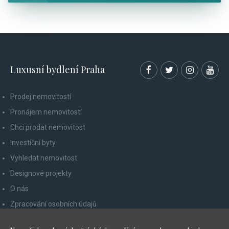
Luxusní bydlení Praha
Prodej nemovitostí
Pronájem nemovitostí
Chci prodat nemovitost
Investiční byty
Vyhledat nemovitost
Designové projekty
O nás
Zpracování osobních údajů
Poučení spotřebitele