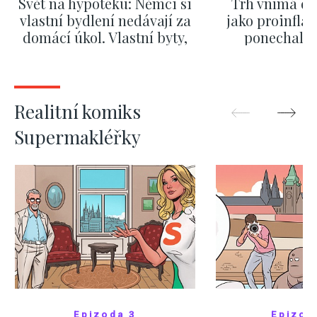
Svět na hypotéku: Němci si
Trh vnímá dě
vlastní bydlení nedávají za
jako proinflač
domácí úkol. Vlastní byty,
ponechali 
kde bydlí někdo jiný
červnových 
ZOBRAZIT DALŠÍ
ZOBRAZIT
Realitní komiks
Supermakléřky
Epizoda 3
Epizod