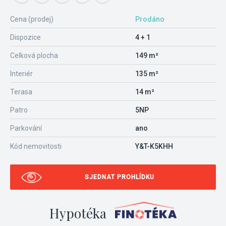
Cena (prodej)
Prodáno
Dispozice
4 + 1
Celková plocha
149 m²
Interiér
135 m²
Terasa
14 m²
Patro
5NP
Parkování
ano
Kód nemovitosti
Y&T-K5KHH
SJEDNAT PROHLÍDKU
Hypotéka