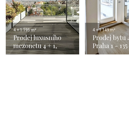
4 + 1
195 m²
4 + 1
149 m²
Prodej luxusního
Prodej bytu 
mezonetu 4 + 1,
Praha 1 - 13
Praha - Smíchov -
195m2