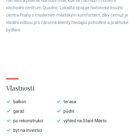
náměstí a přilehlé Národní třídě, kde se nachází i moderní
obchodní centrum Quadrio. Lokalita spojuje historické kouzlo
centra Prahy s moderním městským komfortem, díky čemuž je
ideální volbou pro náročné klienty hledající pohodlné a praktické
bydlení.
Vlastnosti
balkon
terasa
garáž
půdní
po rekonstrukci
výhled na Staré Město
byt na investici