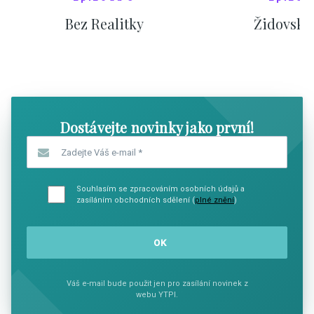
Bez Realitky
Židovské
SHOW COMICS
SHOW CO
Dostávejte novinky jako první!
Zadejte Váš e-mail
*
Souhlasím se zpracováním osobních údajů a
zasíláním obchodních sdělení (
plné znění
)
Váš e-mail bude použit jen pro zasílání novinek z
webu YTPI.