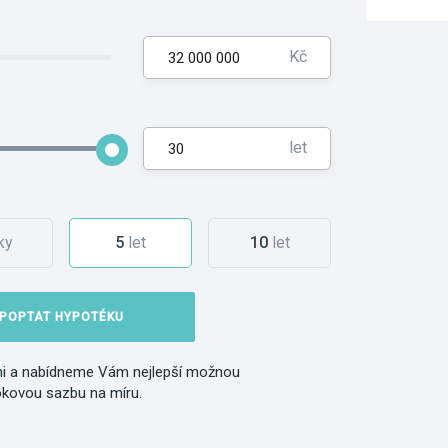
Kč
let
ky
5
let
10
let
POPTAT HYPOTÉKU
i a nabídneme Vám nejlepší možnou
okovou sazbu na míru.