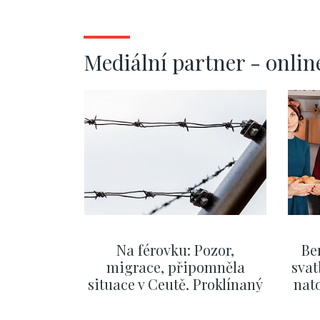
Mediální partner - onlin
Na férovku: Pozor,
Be
migrace, připomněla
svat
situace v Ceutě. Proklínaný
nato
migrační pakt Česku
po
pomáhá více než