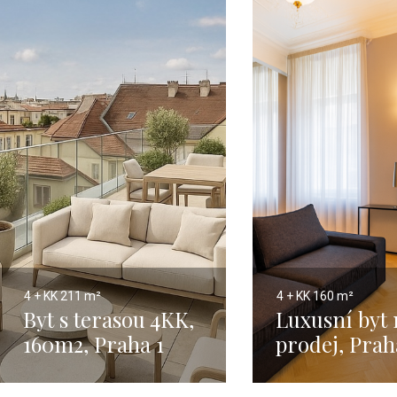
4 + KK
211 m²
4 + KK
160 m²
Byt s terasou 4KK,
Luxusní byt 
160m2, Praha 1
prodej, Prah
Josefov - 16