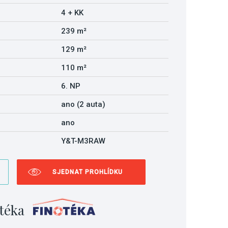
4 + KK
239 m²
129 m²
110 m²
6. NP
ano (2 auta)
ano
Y&T-M3RAW
SJEDNAT PROHLÍDKU
téka