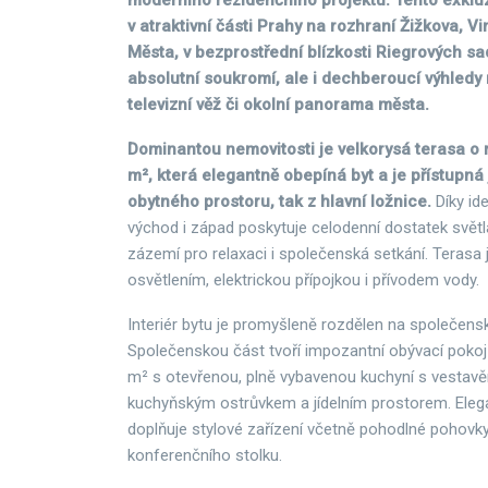
moderního rezidenčního projektu. Tento exkluz
v atraktivní části Prahy na rozhraní Žižkova, 
Města, v bezprostřední blízkosti Riegrových sa
absolutní soukromí, ale i dechberoucí výhledy
televizní věž či okolní panorama města.
Dominantou nemovitosti je velkorysá terasa o 
m², která elegantně obepíná byt a je přístupná 
obytného prostoru, tak z hlavní ložnice.
Díky ide
východ i západ poskytuje celodenní dostatek světl
zázemí pro relaxaci i společenská setkání. Terasa 
osvětlením, elektrickou přípojkou i přívodem vody.
Interiér bytu je promyšleně rozdělen na společensk
Společenskou část tvoří impozantní obývací pokoj 
m² s otevřenou, plně vybavenou kuchyní s vestavě
kuchyňským ostrůvkem a jídelním prostorem. Elega
doplňuje stylové zařízení včetně pohodlné pohovk
konferenčního stolku.