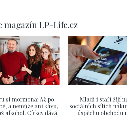
e magazín LP-Life.cz
ru si mormona: Až po
Mladí i staří žijí n
bě, a nemůže ani kávu,
sociálních sítích náku
ž alkohol. Církev dává
úspěchu obchodu 
zor i na první rande
internetu rozhodují vt