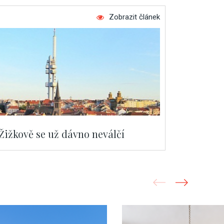
Zobrazit článek
ižkově se už dávno neválčí