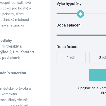
e koupelnou, další dvě
Výše hypotéky:
či pokoj pro hosty) a
oupelnami, třemi
 technická místnost
Doba splácení:
enomované značky
podlahy,
mi trojskly a
Doba fixace:
 výšce 2,1 m. Komfort
1
rok
3
ro
í, podlahové
stání v suterénu
Spojíme se s Vám
 městského života a
úr
e kompletní
ace, školy včetně
ulturní a sportovní