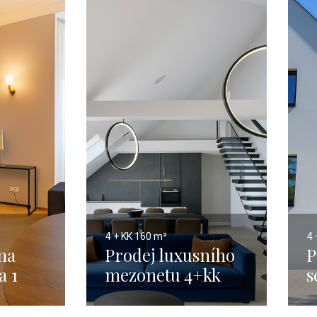
4 + KK
160 m²
4 
na
Prodej luxusního
P
a 1
mezonetu 4+kk
s
0m
Karlín, Praha 8 -
B
160 m²