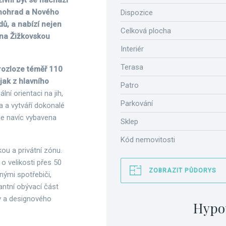
ivní byt se nachází
Vinohrad a Nového
Dispozice
dů, a nabízí nejen
Celková plocha
 na Žižkovskou
Interiér
Terasa
rozloze téměř 110
jak z hlavního
Patro
ální orientaci na jih,
Parkování
a a vytváří dokonalé
je navíc vybavena
Sklep
Kód nemovitosti
ou a privátní zónu.
o velikosti přes 50
ZOBRAZIT PŮDORYS
nými spotřebiči,
ntní obývací část
y a designového
Hypo