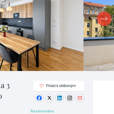
a 3
Přidat k oblíbeným
o
Rezervováno