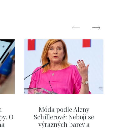
a
Móda podle Aleny
Na fér
py. O
Schillerové: Nebojí se
Evropu.
na
výrazných barev a
Česka, 
eřiny
pochopila, že styl je
se,
součástí její značky