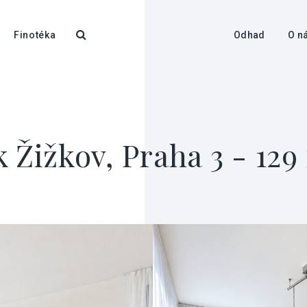
Finotéka
Odhad
O n
 Žižkov, Praha 3 - 129