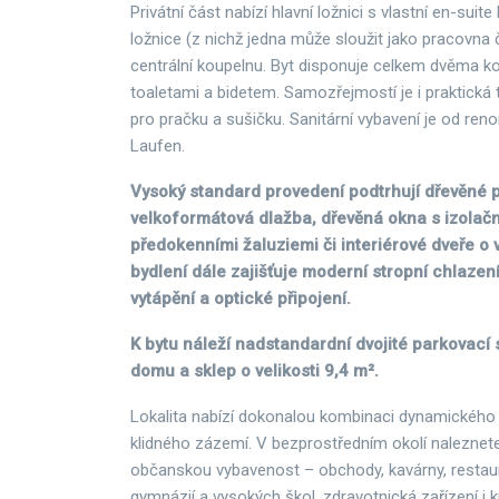
Privátní část nabízí hlavní ložnici s vlastní en-suit
ložnice (z nichž jedna může sloužit jako pracovna 
centrální koupelnu. Byt disponuje celkem dvěma k
toaletami a bidetem. Samozřejmostí je i praktická
pro pračku a sušičku. Sanitární vybavení je od r
Laufen.
Vysoký standard provedení podtrhují dřevěné 
velkoformátová dlažba, dřevěná okna s izolační
předokenními žaluziemi či interiérové dveře o
bydlení dále zajišťuje moderní stropní chlazen
vytápění a optické připojení.
K bytu náleží nadstandardní dvojité parkovací 
domu a sklep o velikosti 9,4 m².
Lokalita nabízí dokonalou kombinaci dynamického
klidného zázemí. V bezprostředním okolí naleznet
občanskou vybavenost – obchody, kavárny, restaur
gymnázií a vysokých škol, zdravotnická zařízení i k