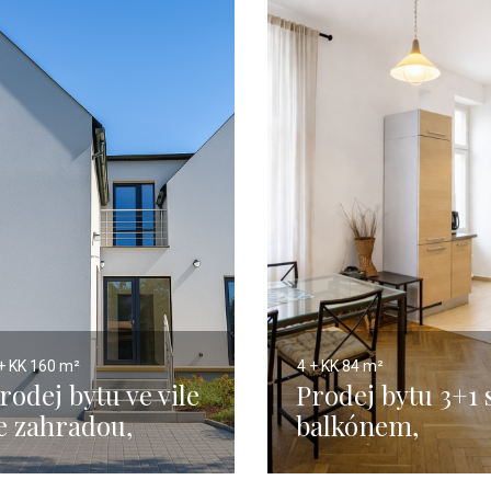
+ KK
160 m²
4 + KK
84 m²
rodej bytu ve vile
Prodej bytu 3+1 
e zahradou,
balkónem,
ěchovice - 160m2
Karolíny Světlé,
Praha 1 – 84 m²