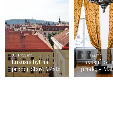
3 + 1
155 m²
3 + 1
122 m²
Luxusní byt na
Luxusní byt 
prodej, Staré Město
prodej - Mal
- 155m2
- Praha 1 - 