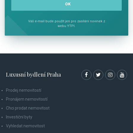
Váš e-mail bude použit jen pro zasílání novinek z
webu YTPI.
Luxusní bydlení Praha
Prodej nemovitostí
Pronájem nemovitostí
Chci prodat nemovitost
Investiční byty
Vyhledat nemovitost