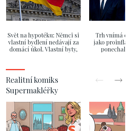
Svět na hypotéku: Němci si
Trh vnímá dě
vlastní bydlení nedávají za
jako proinflač
domácí úkol. Vlastní byty,
ponechali 
kde bydlí někdo jiný
červnových 
ZOBRAZIT DALŠÍ
ZOBRAZIT
Realitní komiks
Supermakléřky