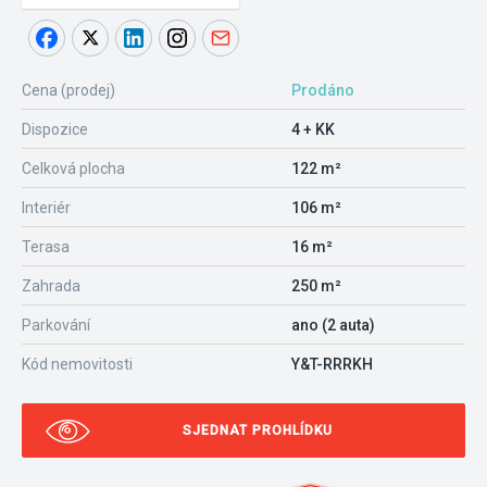
Cena (prodej)
Prodáno
Dispozice
4 + KK
Celková plocha
122 m²
Interiér
106 m²
Terasa
16 m²
Zahrada
250 m²
Parkování
ano (2 auta)
Kód nemovitosti
Y&T-RRRKH
SJEDNAT PROHLÍDKU