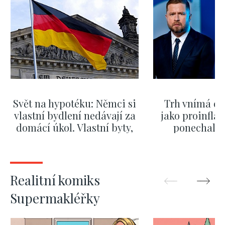
Svět na hypotéku: Němci si
Trh vnímá dě
vlastní bydlení nedávají za
jako proinflač
domácí úkol. Vlastní byty,
ponechali 
kde bydlí někdo jiný
červnových 
ZOBRAZIT DALŠÍ
ZOBRAZIT
Realitní komiks
Supermakléřky