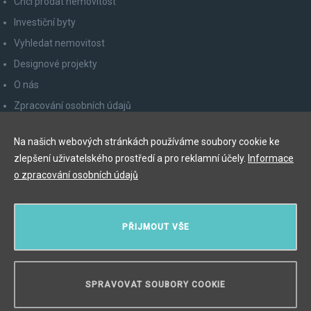
Chci prodat nemovitost
Investiční byty
Vyhledat nemovitost
Designové projekty
O nás
Zpracování osobních údajů
Poučení spotřebitele
Na našich webových stránkách používáme soubory cookie ke
Odhlášení z newsletteru
zlepšení uživatelského prostředí a pro reklamní účely.
Informace
Kontakty
o zpracování osobních údajů
Y&T Luxury Property Prague Czech Republic s.r.o.
PŘIJMOUT VŠE
Elišky Krásnohorské 123/10, 110 00 Praha 1
Myslíková 245/3, 110 00 Praha 1
IČ: 29055113
SPRAVOVAT SOUBORY COOKIE