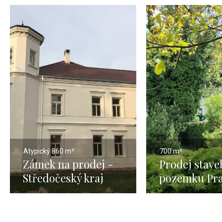
Atypický
860 m²
700 m²
Zámek na prodej -
Prodej stave
Středočeský kraj
pozemku Pra
700m