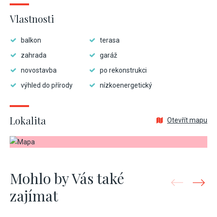
Vlastnosti
balkon
terasa
zahrada
garáž
novostavba
po rekonstrukci
výhled do přírody
nízkoenergetický
Lokalita
Otevřít mapu
Mohlo by Vás také
zajímat