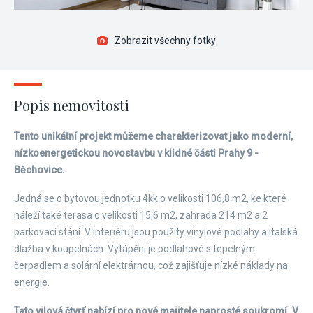
Zobrazit všechny fotky
Popis nemovitosti
Tento unikátní projekt můžeme charakterizovat jako moderní,
nízkoenergetickou novostavbu v klidné části Prahy 9 -
Běchovice.
Jedná se o bytovou jednotku 4kk o velikosti 106,8 m2, ke které
náleží také terasa o velikosti 15,6 m2, zahrada 214 m2 a 2
parkovací stání. V interiéru jsou použity vinylové podlahy a italská
dlažba v koupelnách. Vytápění je podlahové s tepelným
čerpadlem a solární elektrárnou, což zajišťuje nízké náklady na
energie.
Tato vilová čtvrť nabízí pro nové majitele naprosté soukromí. V