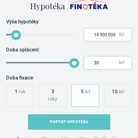
Hypotéka
Výše hypotéky:
Kč
Doba splácení:
let
Doba fixace:
1
rok
3
5
let
10
let
roky
POPTAT HYPOTÉKU