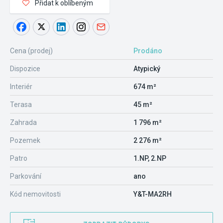
Přidat k oblíbeným
Cena (prodej)
Prodáno
Dispozice
Atypický
Interiér
674 m²
Terasa
45 m²
Zahrada
1 796 m²
Pozemek
2 276 m²
Patro
1.NP, 2.NP
Parkování
ano
Kód nemovitosti
Y&T-MA2RH