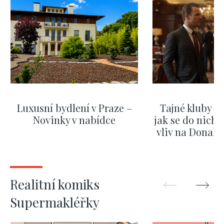
Luxusní bydlení v Praze –
Tajné kluby m
Novinky v nabídce
jak se do nich d
vliv na Donald
nejas
ZOBRAZIT DALŠÍ
ZOBRAZIT
Realitní komiks
Supermakléřky