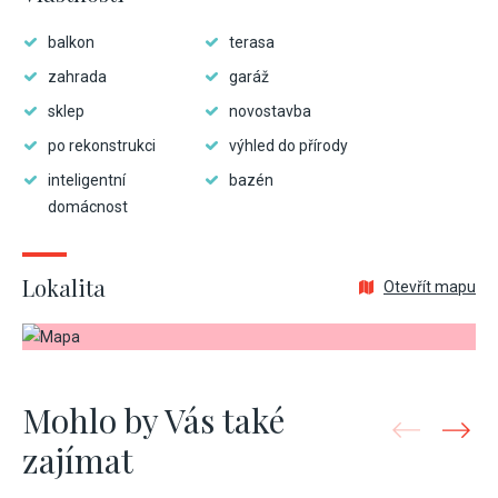
balkon
terasa
zahrada
garáž
sklep
novostavba
po rekonstrukci
výhled do přírody
inteligentní
bazén
domácnost
Lokalita
Otevřít mapu
Mohlo by Vás také
zajímat