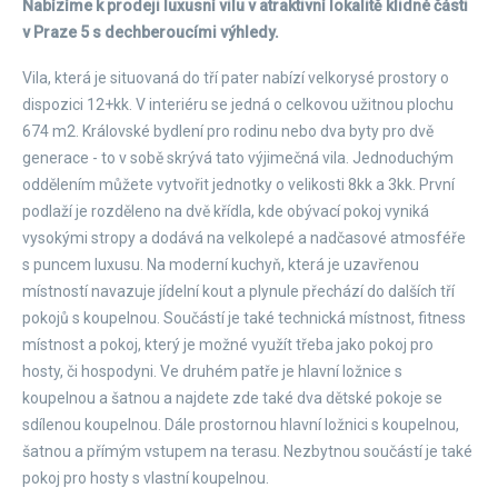
Nabízíme k prodeji luxusní vilu v atraktivní lokalitě klidné části
v Praze 5 s dechberoucími výhledy.
Vila, která je situovaná do tří pater nabízí velkorysé prostory o
dispozici 12+kk. V interiéru se jedná o celkovou užitnou plochu
674 m2. Královské bydlení pro rodinu nebo dva byty pro dvě
generace - to v sobě skrývá tato výjimečná vila. Jednoduchým
oddělením můžete vytvořit jednotky o velikosti 8kk a 3kk. První
podlaží je rozděleno na dvě křídla, kde obývací pokoj vyniká
vysokými stropy a dodává na velkolepé a nadčasové atmosféře
s puncem luxusu. Na moderní kuchyň, která je uzavřenou
místností navazuje jídelní kout a plynule přechází do dalších tří
pokojů s koupelnou. Součástí je také technická místnost, fitness
místnost a pokoj, který je možné využít třeba jako pokoj pro
hosty, či hospodyni. Ve druhém patře je hlavní ložnice s
koupelnou a šatnou a najdete zde také dva dětské pokoje se
sdílenou koupelnou. Dále prostornou hlavní ložnici s koupelnou,
šatnou a přímým vstupem na terasu. Nezbytnou součástí je také
pokoj pro hosty s vlastní koupelnou.