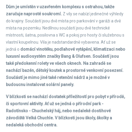
Dům je umístěn v uzavřeném komplexu s ostrahou, takže
zaručuje naprosté soukromí.
Z vily se nabízí jedinečné výhledy
do krajiny. Součástí jsou dvě místa pro parkování v garáži a dvě
místa na pozemku. Nedílnou součástí jsou dvě technické
místnosti, šatna, posilovna s WC a pokoj pro hosty či služebnou s
vlastní koupelnou. Vila je nadstandardně vybavena. Ať už se
jedná o
domácí vinotéku, podlahové vytápění, klimatizaci nebo
luxusní audiosystém značky Bang & Olufsen. Součástí jsou
také předokenní rolety ve všech oknech. Na zahradě se
nachází bazén, dětský koutek a prostorné venkovní posezení.
Součástí je mimo jiné také retenční nádrž a je možné v
budoucnu instalovat solární panely.
V blízkosti se nachází dostatek příležitostí pro pobyt v přírodě,
či sportovní aktivity. Ať už se jedná o přírodní park -
Radotínsko - Chuchelský háj, nebo nedaleké dostihové
závodiště Velká Chuchle. V blízkosti jsou školy, školky a
nedaleká obchodní centra.