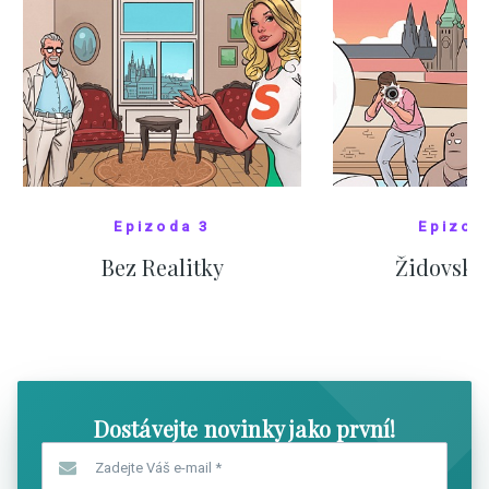
Epizoda 3
Epizod
Bez Realitky
Židovské
SHOW COMICS
SHOW CO
Dostávejte novinky jako první!
Zadejte Váš e-mail
*