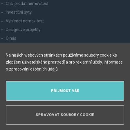
Chci prodat nemovitost
Investiční byty
Vyhledat nemovitost
Designové projekty
O nás
Zpracování osobních údajů
Na našich webových stránkách používáme soubory cookie ke
Poučení spotřebitele
zlepšení uživatelského prostředí a pro reklamní účely.
Informace
Odhlášení z newsletteru
o zpracování osobních údajů
Kontakty
PŘIJMOUT VŠE
Y&T Luxury Property Prague Czech Republic s.r.o.
Elišky Krásnohorské 123/10, 110 00 Praha 1
Myslíková 245/3, 110 00 Praha 1
SPRAVOVAT SOUBORY COOKIE
IČ: 29055113
POTŘEBUJETE PORADIT?