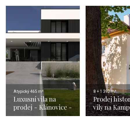
Atypický
465 m²
8 + 1
392 m²
Luxusní vila na
Prodej histo
prodej - Klánovice -
vily na Kamp
465m
1 - 392m