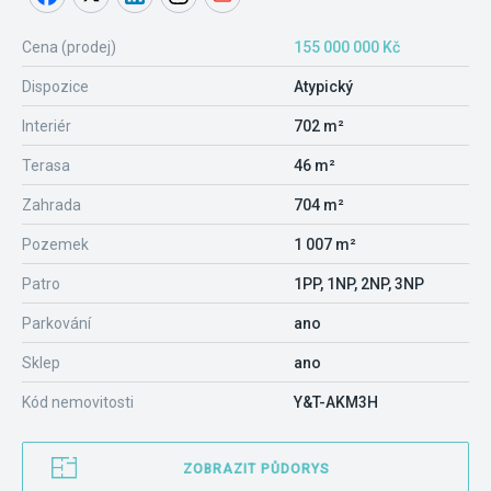
Cena (prodej)
155 000 000 Kč
Dispozice
Atypický
Interiér
702 m²
Terasa
46 m²
Zahrada
704 m²
Pozemek
1 007 m²
Patro
1PP, 1NP, 2NP, 3NP
Parkování
ano
Sklep
ano
Kód nemovitosti
Y&T-AKM3H
ZOBRAZIT PŮDORYS