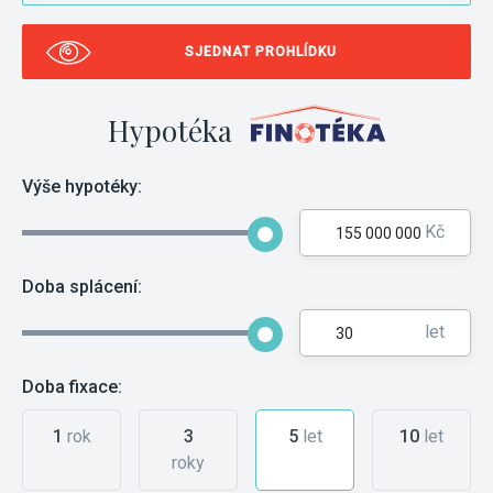
SJEDNAT PROHLÍDKU
Hypotéka
Výše hypotéky:
Kč
Doba splácení:
let
Doba fixace:
1
rok
3
5
let
10
let
roky