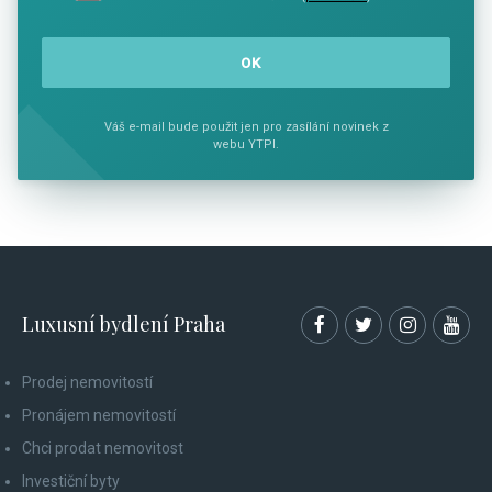
Váš e-mail bude použit jen pro zasílání novinek z
webu YTPI.
Luxusní bydlení Praha
Prodej nemovitostí
Pronájem nemovitostí
Chci prodat nemovitost
Investiční byty