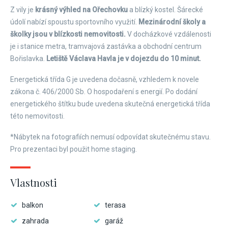
Z vily je
krásný výhled na Ořechovku
a blízký kostel. Šárecké
údolí nabízí spoustu sportovního využití.
Mezinárodní školy a
školky jsou v blízkosti nemovitosti.
V docházkové vzdálenosti
je i stanice metra, tramvajová zastávka a obchodní centrum
Bořislavka.
Letiště Václava Havla je v dojezdu do 10 minut.
Energetická třída G je uvedena dočasně, vzhledem k novele
zákona č. 406/2000 Sb. O hospodaření s energií. Po dodání
energetického štítku bude uvedena skutečná energetická třída
této nemovitosti.
*Nábytek na fotografiích nemusí odpovídat skutečnému stavu.
Pro prezentaci byl použit home staging.
Vlastnosti
balkon
terasa
zahrada
garáž