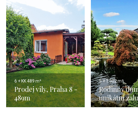
6 + KK
489 m²
5 + 1
302 m²
Prodej vily, Praha 8 -
Rodinný dům
489m
unikátní zah
Praha výcho
302m2