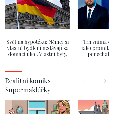
Svět na hypotéku: Němci si
Trh vnímá dě
vlastní bydlení nedávají za
jako proinflač
domácí úkol. Vlastní byty,
ponechali 
kde bydlí někdo jiný
červnových 
ZOBRAZIT DALŠÍ
ZOBRAZIT
Realitní komiks
Supermakléřky