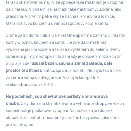
terasu orientovanou na jih, ze společenské místnosti je vstup na
další terasu. V přízemí se nachází také místnost využívána jako
pracovna. V prvním patře vily se nachází knihovna a ložnice,
která má svou koupelnu s vanou i sprchový kout a šatnu.
Druhé patro domu nabízí samostatné apartmá zahrnující i vlastní
kuchyň, ložnici, koupelnu a šatnu. Je zde další místnost
využívána jako pracovna a terasa s výhledem do zeleně. Světlý
suterén s přímým vstupem do zahrady je obložen mozaikou zn.
Sicis a je zde
luxusní bazén, sauna a zimní zahrada, dále
prostor pro fitness
, šatnu, sprchu a toaletu. Nechybí technické
zázemí a vstup do dvojgaráže. Vila byla kompletně
zrekonstruována v r. 2013.
Na podlahách jsou chevronové parkety a mramorová
dlažba.
Celý dům má klimatizované a vyhřívané stropy, ve všech
koupelnách je podlahové vytápění. Na pozemku je i domek
aktuálně pro ostrahu, nicméně je možné ho využívat jako dům
pro hosty apod.