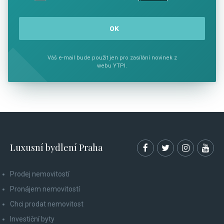
Váš e-mail bude použit jen pro zasílání novinek z
webu YTPI.
Luxusní bydlení Praha
Prodej nemovitostí
Pronájem nemovitostí
Chci prodat nemovitost
Investiční byty