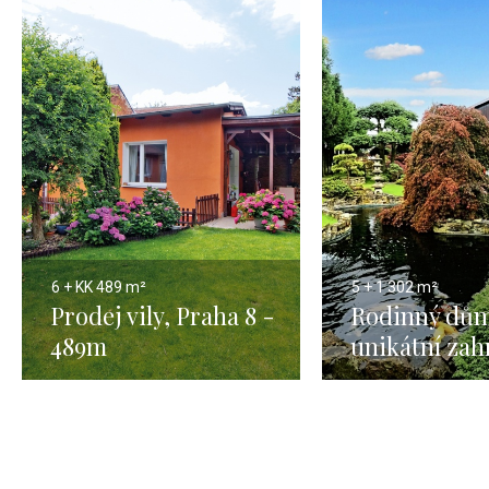
6 + KK
489 m²
5 + 1
302 m²
Prodej vily, Praha 8 -
Rodinný dům
489m
unikátní zah
Praha výcho
302m2