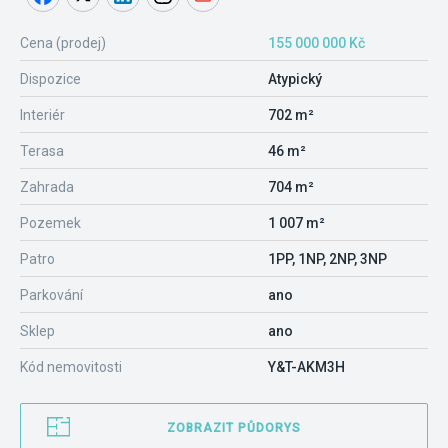
Cena (prodej)
155 000 000 Kč
Dispozice
Atypický
Interiér
702 m²
Terasa
46 m²
Zahrada
704 m²
Pozemek
1 007 m²
Patro
1PP, 1NP, 2NP, 3NP
Parkování
ano
Sklep
ano
Kód nemovitosti
Y&T-AKM3H
ZOBRAZIT PŮDORYS