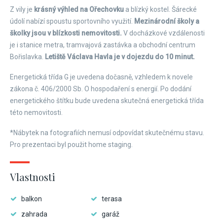
Z vily je
krásný výhled na Ořechovku
a blízký kostel. Šárecké
údolí nabízí spoustu sportovního využití.
Mezinárodní školy a
školky jsou v blízkosti nemovitosti.
V docházkové vzdálenosti
je i stanice metra, tramvajová zastávka a obchodní centrum
Bořislavka.
Letiště Václava Havla je v dojezdu do 10 minut.
Energetická třída G je uvedena dočasně, vzhledem k novele
zákona č. 406/2000 Sb. O hospodaření s energií. Po dodání
energetického štítku bude uvedena skutečná energetická třída
této nemovitosti.
*Nábytek na fotografiích nemusí odpovídat skutečnému stavu.
Pro prezentaci byl použit home staging.
Vlastnosti
balkon
terasa
zahrada
garáž