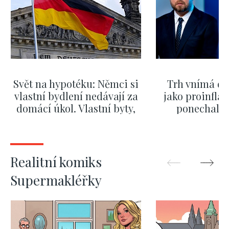
Svět na hypotéku: Němci si
Trh vnímá dě
vlastní bydlení nedávají za
jako proinflač
domácí úkol. Vlastní byty,
ponechali 
kde bydlí někdo jiný
červnových 
ZOBRAZIT DALŠÍ
ZOBRAZIT
Realitní komiks
Supermakléřky