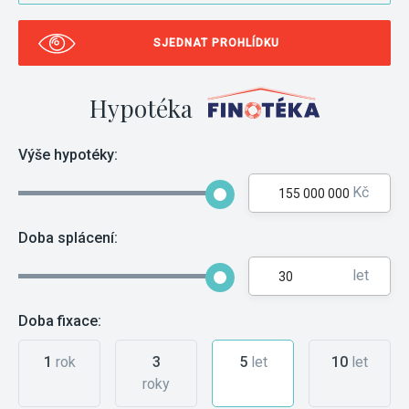
SJEDNAT PROHLÍDKU
Hypotéka
Výše hypotéky:
Kč
Doba splácení:
let
Doba fixace:
1
rok
3
5
let
10
let
roky