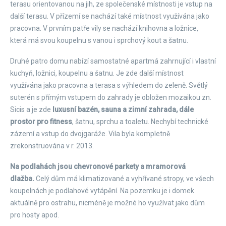
terasu orientovanou na jih, ze společenské místnosti je vstup na
další terasu. V přízemí se nachází také místnost využívána jako
pracovna. V prvním patře vily se nachází knihovna a ložnice,
která má svou koupelnu s vanou i sprchový kout a šatnu.
Druhé patro domu nabízí samostatné apartmá zahrnující i vlastní
kuchyň, ložnici, koupelnu a šatnu. Je zde další místnost
využívána jako pracovna a terasa s výhledem do zeleně. Světlý
suterén s přímým vstupem do zahrady je obložen mozaikou zn.
Sicis a je zde
luxusní bazén, sauna a zimní zahrada, dále
prostor pro fitness
, šatnu, sprchu a toaletu. Nechybí technické
zázemí a vstup do dvojgaráže. Vila byla kompletně
zrekonstruována v r. 2013.
Na podlahách jsou chevronové parkety a mramorová
dlažba.
Celý dům má klimatizované a vyhřívané stropy, ve všech
koupelnách je podlahové vytápění. Na pozemku je i domek
aktuálně pro ostrahu, nicméně je možné ho využívat jako dům
pro hosty apod.