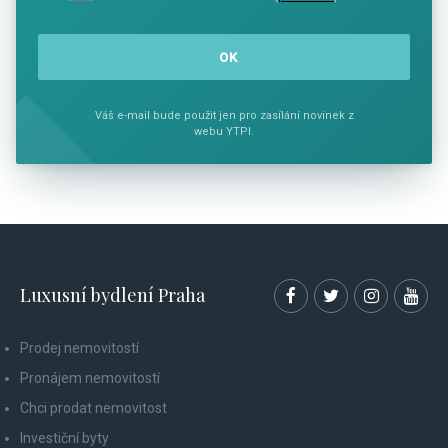
Váš e-mail bude použit jen pro zasílání novinek z
webu YTPI.
Luxusní bydlení Praha
Prodej nemovitostí
Pronájem nemovitostí
Chci prodat nemovitost
Investiční byty