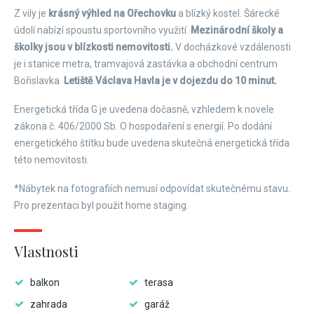
Z vily je
krásný výhled na Ořechovku
a blízký kostel. Šárecké
údolí nabízí spoustu sportovního využití.
Mezinárodní školy a
školky jsou v blízkosti nemovitosti.
V docházkové vzdálenosti
je i stanice metra, tramvajová zastávka a obchodní centrum
Bořislavka.
Letiště Václava Havla je v dojezdu do 10 minut.
Energetická třída G je uvedena dočasně, vzhledem k novele
zákona č. 406/2000 Sb. O hospodaření s energií. Po dodání
energetického štítku bude uvedena skutečná energetická třída
této nemovitosti.
*Nábytek na fotografiích nemusí odpovídat skutečnému stavu.
Pro prezentaci byl použit home staging.
Vlastnosti
balkon
terasa
zahrada
garáž