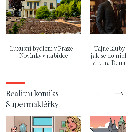
Luxusní bydlení v Praze –
Tajné kluby m
Novinky v nabídce
jak se do nich d
vliv na Donald
nejas
ZOBRAZIT DALŠÍ
ZOBRAZIT
Realitní komiks
Supermakléřky