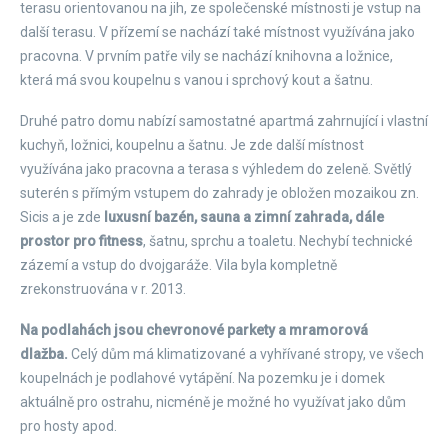
terasu orientovanou na jih, ze společenské místnosti je vstup na
další terasu. V přízemí se nachází také místnost využívána jako
pracovna. V prvním patře vily se nachází knihovna a ložnice,
která má svou koupelnu s vanou i sprchový kout a šatnu.
Druhé patro domu nabízí samostatné apartmá zahrnující i vlastní
kuchyň, ložnici, koupelnu a šatnu. Je zde další místnost
využívána jako pracovna a terasa s výhledem do zeleně. Světlý
suterén s přímým vstupem do zahrady je obložen mozaikou zn.
Sicis a je zde
luxusní bazén, sauna a zimní zahrada, dále
prostor pro fitness
, šatnu, sprchu a toaletu. Nechybí technické
zázemí a vstup do dvojgaráže. Vila byla kompletně
zrekonstruována v r. 2013.
Na podlahách jsou chevronové parkety a mramorová
dlažba.
Celý dům má klimatizované a vyhřívané stropy, ve všech
koupelnách je podlahové vytápění. Na pozemku je i domek
aktuálně pro ostrahu, nicméně je možné ho využívat jako dům
pro hosty apod.