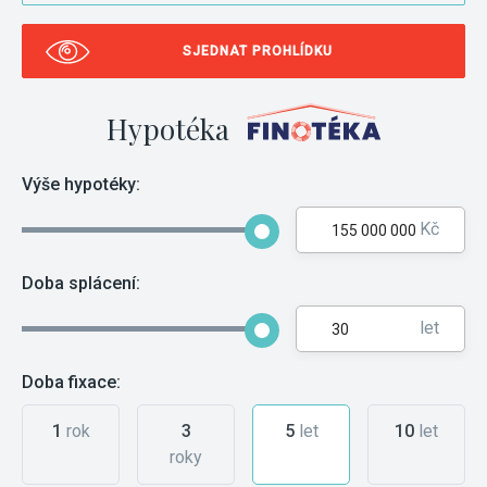
SJEDNAT PROHLÍDKU
Hypotéka
Výše hypotéky:
Kč
Doba splácení:
let
Doba fixace:
1
rok
3
5
let
10
let
roky