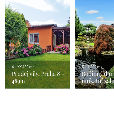
6 + KK
489 m²
5 + 1
302 m²
Prodej vily, Praha 8 -
Rodinný dům
489m
unikátní zah
Praha výcho
302m2