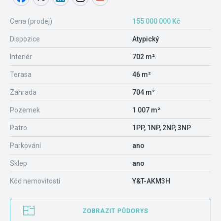
Cena (prodej)
155 000 000 Kč
Dispozice
Atypický
Interiér
702 m²
Terasa
46 m²
Zahrada
704 m²
Pozemek
1 007 m²
Patro
1PP, 1NP, 2NP, 3NP
Parkování
ano
Sklep
ano
Kód nemovitosti
Y&T-AKM3H
ZOBRAZIT PŮDORYS