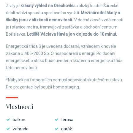
Z vily je
krásný výhled na Ořechovku
a blízký kostel. Šárecké
údolí nabízí spoustu sportovního využití.
Mezinárodní školy a
školky jsou v blízkosti nemovitosti.
V docházkové vzdálenosti
je i stanice metra, tramvajová zastávka a obchodní centrum
Bořislavka.
Letiště Václava Havla je v dojezdu do 10 minut.
Energetická třída G je uvedena dočasně, vzhledem k novele
zákona č. 406/2000 Sb. O hospodaření s energií. Po dodání
energetického štítku bude uvedena skutečná energetická třída
této nemovitosti.
*Nábytek na fotografiích nemusí odpovídat skutečnému stavu.
Pro prezentaci byl použit home staging.
Vlastnosti
balkon
terasa
zahrada
garáž