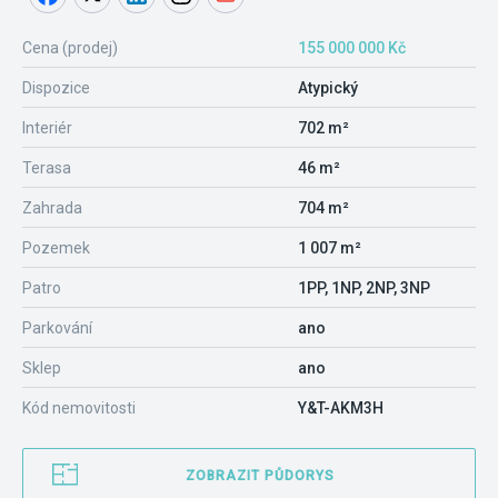
Cena (prodej)
155 000 000 Kč
Dispozice
Atypický
Interiér
702 m²
Terasa
46 m²
Zahrada
704 m²
Pozemek
1 007 m²
Patro
1PP, 1NP, 2NP, 3NP
Parkování
ano
Sklep
ano
Kód nemovitosti
Y&T-AKM3H
ZOBRAZIT PŮDORYS