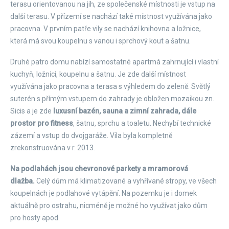
terasu orientovanou na jih, ze společenské místnosti je vstup na
další terasu. V přízemí se nachází také místnost využívána jako
pracovna. V prvním patře vily se nachází knihovna a ložnice,
která má svou koupelnu s vanou i sprchový kout a šatnu.
Druhé patro domu nabízí samostatné apartmá zahrnující i vlastní
kuchyň, ložnici, koupelnu a šatnu. Je zde další místnost
využívána jako pracovna a terasa s výhledem do zeleně. Světlý
suterén s přímým vstupem do zahrady je obložen mozaikou zn.
Sicis a je zde
luxusní bazén, sauna a zimní zahrada, dále
prostor pro fitness
, šatnu, sprchu a toaletu. Nechybí technické
zázemí a vstup do dvojgaráže. Vila byla kompletně
zrekonstruována v r. 2013.
Na podlahách jsou chevronové parkety a mramorová
dlažba.
Celý dům má klimatizované a vyhřívané stropy, ve všech
koupelnách je podlahové vytápění. Na pozemku je i domek
aktuálně pro ostrahu, nicméně je možné ho využívat jako dům
pro hosty apod.