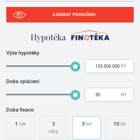
SJEDNAT PROHLÍDKU
Hypotéka
Výše hypotéky:
Kč
Doba splácení:
let
Doba fixace:
1
rok
3
5
let
10
let
roky