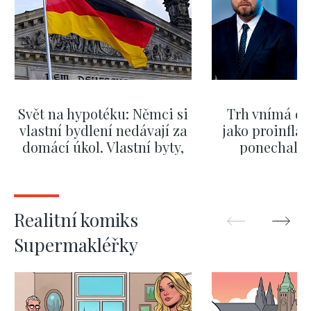
Svět na hypotéku: Němci si
Trh vnímá dě
vlastní bydlení nedávají za
jako proinflač
domácí úkol. Vlastní byty,
ponechali 
kde bydlí někdo jiný
červnových 
ZOBRAZIT DALŠÍ
ZOBRAZIT
Realitní komiks
Supermakléřky