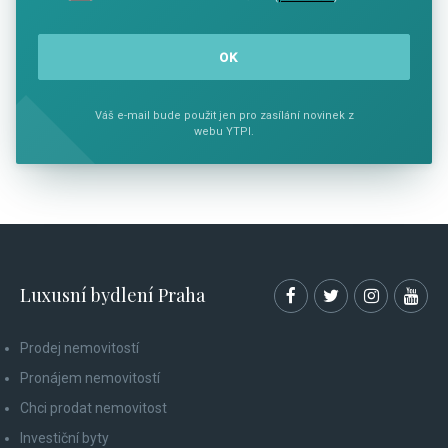
Váš e-mail bude použit jen pro zasílání novinek z
webu YTPI.
Luxusní bydlení Praha
Prodej nemovitostí
Pronájem nemovitostí
Chci prodat nemovitost
Investiční byty