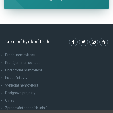
webu YTPI.
Luxusní bydlení Praha
Prodej nemovitostí
Pronájem nemovitostí
Chci prodat nemovitost
Investiční byty
Vyhledat nemovitost
Designové projekty
O nás
Zpracování osobních údajů