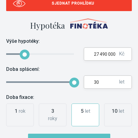
SJEDNAT PROHLÍDKU
Hypotéka
Výše hypotéky:
Kč
Doba splácení:
let
Doba fixace:
1
rok
3
5
let
10
let
roky