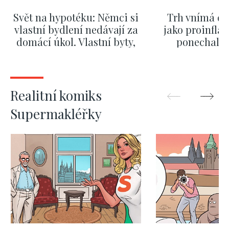
Svět na hypotéku: Němci si
Trh vnímá dě
vlastní bydlení nedávají za
jako proinflač
domácí úkol. Vlastní byty,
ponechali 
kde bydlí někdo jiný
červnových 
ZOBRAZIT DALŠÍ
ZOBRAZIT
Realitní komiks
Supermakléřky