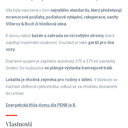
Vila byla navržena v tom
nejvyšším standardu, který představují
mramorové podlahy, podlahové vytápění, rekuperace, sanity
Villeroy & Boch či hliníková okna.
K domu náleží
bazén a zahrada se vzrostlými stromy
, které
zajišťují maximální soukromí. Součástí je také
garáž pro dva
vozy.
Dopravní spojení je zajištěno autobusy 370 a 373 ze zastávky
Sedlec. Do budoucna
se plánuje výstavba tramvajové tratě.
Lokalita je vhodná zejména pro rodiny s dětmi.
V blízkosti se
nachází oblíbená cyklostezka, odkud se za chviličku dostanete
do Letňan.
Energetická třída domu dle PENB je B.
Vlastnosti