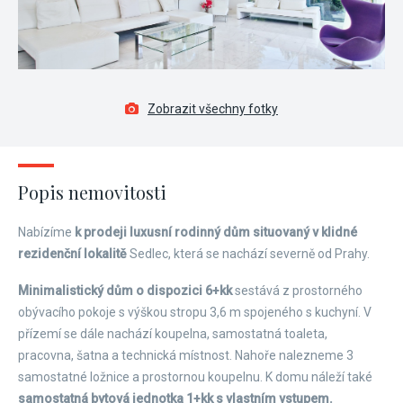
Zobrazit všechny fotky
Popis nemovitosti
Nabízíme
k prodeji luxusní rodinný dům situovaný v klidné
rezidenční lokalitě
Sedlec, která se nachází severně od Prahy.
Minimalistický dům o dispozici 6+kk
sestává z prostorného
obývacího pokoje s výškou stropu 3,6 m spojeného s kuchyní. V
přízemí se dále nachází koupelna, samostatná toaleta,
pracovna, šatna a technická místnost. Nahoře nalezneme 3
samostatné ložnice a prostornou koupelnu. K domu náleží také
samostatná bytová jednotka 1+kk s vlastním vstupem.