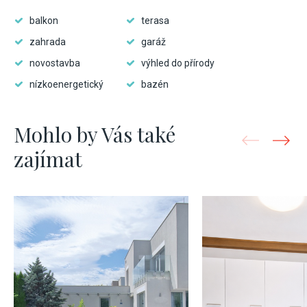
balkon
terasa
zahrada
garáž
novostavba
výhled do přírody
nízkoenergetický
bazén
Mohlo by Vás také
zajímat