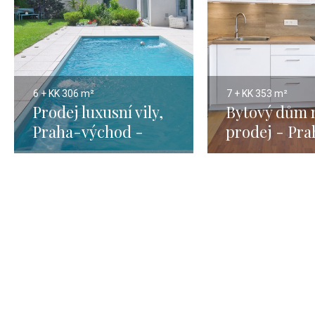
6 + KK
306 m²
7 + KK
353 m²
Prodej luxusní vily,
Bytový dům 
Praha-východ -
prodej - Pra
300m
Hodkovičky