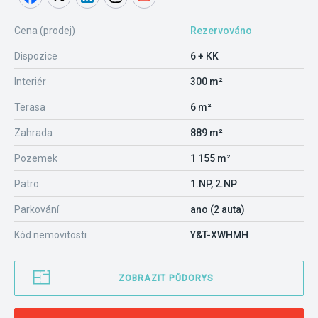
Cena (prodej)
Rezervováno
Dispozice
6 + KK
Interiér
300 m²
Terasa
6 m²
Zahrada
889 m²
Pozemek
1 155 m²
Patro
1.NP, 2.NP
Parkování
ano (2 auta)
Kód nemovitosti
Y&T-XWHMH
ZOBRAZIT PŮDORYS