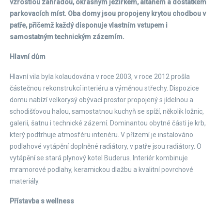
vzrostlou zahradou, okrasným jezírkem, altánem a dostatkem
parkovacích míst. Oba domy jsou propojeny krytou chodbou v
patře, přičemž každý disponuje vlastním vstupem i
samostatným technickým zázemím.
Hlavní dům
Hlavní vila byla kolaudována v roce 2003, v roce 2012 prošla
částečnou rekonstrukcí interiéru a výměnou střechy. Dispozice
domu nabízí velkorysý obývací prostor propojený s jídelnou a
schodišťovou halou, samostatnou kuchyň se spíží, několik ložnic,
galerii, šatnu i technické zázemí. Dominantou obytné části je krb,
který podtrhuje atmosféru interiéru. V přízemí je instalováno
podlahové vytápění doplněné radiátory, v patře jsou radiátory. O
vytápění se stará plynový kotel Buderus. Interiér kombinuje
mramorové podlahy, keramickou dlažbu a kvalitní povrchové
materiály.
Přístavba s wellness