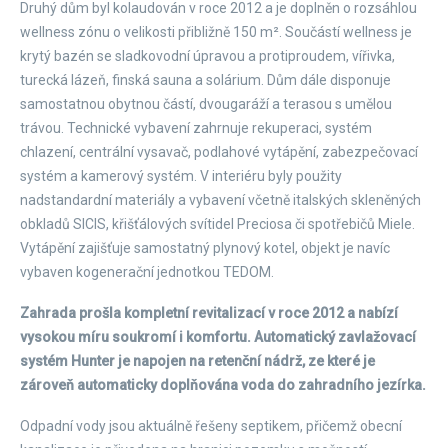
Druhý dům byl kolaudován v roce 2012 a je doplněn o rozsáhlou
wellness zónu o velikosti přibližně 150 m². Součástí wellness je
krytý bazén se sladkovodní úpravou a protiproudem, vířivka,
turecká lázeň, finská sauna a solárium. Dům dále disponuje
samostatnou obytnou částí, dvougaráží a terasou s umělou
trávou. Technické vybavení zahrnuje rekuperaci, systém
chlazení, centrální vysavač, podlahové vytápění, zabezpečovací
systém a kamerový systém. V interiéru byly použity
nadstandardní materiály a vybavení včetně italských skleněných
obkladů SICIS, křišťálových svítidel Preciosa či spotřebičů Miele.
Vytápění zajišťuje samostatný plynový kotel, objekt je navíc
vybaven kogenerační jednotkou TEDOM.
Zahrada prošla kompletní revitalizací v roce 2012 a nabízí
vysokou míru soukromí i komfortu. Automatický zavlažovací
systém Hunter je napojen na retenční nádrž, ze které je
zároveň automaticky doplňována voda do zahradního jezírka.
Odpadní vody jsou aktuálně řešeny septikem, přičemž obecní