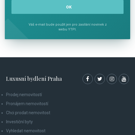
Váš e-mail bude použit jen pro zasílání novinek z
webu YTPI.
Luxusní bydlení Praha
Prodej nemovitostí
Pronájem nemovitostí
Chci prodat nemovitost
Investiční byty
Vyhledat nemovitost