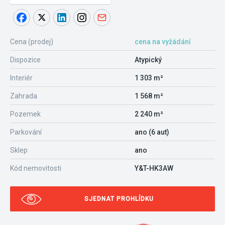
Cena (prodej)
cena na vyžádání
Dispozice
Atypický
Interiér
1 303 m²
Zahrada
1 568 m²
Pozemek
2 240 m²
Parkování
ano (6 aut)
Sklep
ano
Kód nemovitosti
Y&T-HK3AW
SJEDNAT PROHLÍDKU