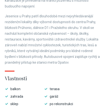
kanalizace je přivedena na hranici pozemku s možností
budoucího napojení.
Jesenice u Prahy patří dlouhodobě mezi nejvyhledávanější
rezidenční lokality díky výborné dostupnosti do centra Prahy,
blízkosti Průhonic, dálnice D1 i Pražského okruhu. V okolí se
nachází kompletní občanská vybavenost – školy, školky,
restaurace, kavárny, sportoviště i zdravotnické služby. Lokalita
zároveň nabízí množství cyklostezek, turistických tras, lesů a
rybníků, které vytvářejí ideální podmínky pro klidné rodinné
bydlení v blízkosti přírody. Autobusové spojení zajišťuje rychlý a
pravidelný přístup ke stanici metra Opatov.
Vlastnosti
balkon
terasa
zahrada
garáž
sklep
po rekonstrukci