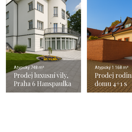
Atypický
748 m²
Atypický
1 168 m²
Prodej luxusní vily,
Prodej rodi
Praha 6 Hanspaulka
domu 4+1 s
– 748 m2
pozemkem 15
Čestlice