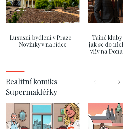
Luxusní bydlení v Praze –
Tajné kluby m
Novinky v nabídce
jak se do nich d
vliv na Donald
nejas
ZOBRAZIT DALŠÍ
ZOBRAZIT
Realitní komiks
Supermakléřky