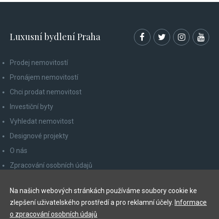
Luxusní bydlení Praha
Prodej nemovitostí
Pronájem nemovitostí
Chci prodat nemovitost
Investiční byty
Vyhledat nemovitost
Designové projekty
O nás
Zpracování osobních údajů
Poučení spotřebitele
Na našich webových stránkách používáme soubory cookie ke
Odhlášení z newsletteru
zlepšení uživatelského prostředí a pro reklamní účely.
Informace
Kontakty
o zpracování osobních údajů