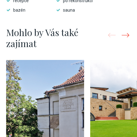
recepce
po rekonstrukci
bazén
sauna
Mohlo by Vás také
zajímat