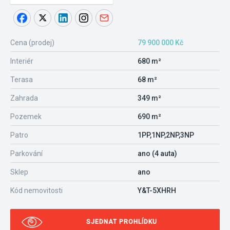
Cena (prodej)
79 900 000 Kč
Interiér
680 m²
Terasa
68 m²
Zahrada
349 m²
Pozemek
690 m²
Patro
1PP,1NP,2NP,3NP
Parkování
ano (4 auta)
Sklep
ano
Kód nemovitosti
Y&T-5XHRH
SJEDNAT PROHLÍDKU