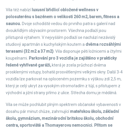
Vila též nabízí
luxusní břidlicí obložené wellness v
polosuterénu s bazénem o velikosti 260 m2, barem, fitness a
saunou.
Dvoje schodiště vedou do prvního patra s galerií nad
dvoukřídlým obývacím prostorem. Všechna podlaží jsou
přístupná výtahem. V nejvyšším podlaží se nachází nezávislý
studiový apartmán s kuchyňským koutem a
dvěma rozsáhlými
terasami (32 m2 a 37 m2)
. Vila disponuje pěti ložnicemi a čtyřmi
koupelnami.
Parkování pro 3 vozidla je zajištěno v prakticky
řešené vyhřívané garáži,
která je zcela průchozí dvěma
prosklenými vstupy, bohatě prosvětlenými velkými okny. Další 3-4
vozidla lze parkovat na oploceném pozemku s výškou zdí 2,5 m,
který je celý ukryt za vysokým stromořadím z tújí, s přístupem z
východní a jižní strany přímo z ulice. Střecha domu je měděná.
Vila se může pochlubit plným spektrem občanské vybavenosti v
dosahu pár minut chůze, zahrnující
mateřskou školu, základní
školu, gymnázium, mezinárodní britskou školu, obchodní
centra, sportoviště a Thomayerovu nemocnici. Přitom se