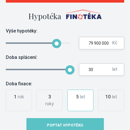
Hypotéka
Výše hypotéky:
Kč
Doba splácení:
let
Doba fixace:
1
rok
3
5
let
10
let
roky
POPTAT HYPOTÉKU