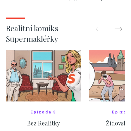
kde bydlí někdo jiný
červnových 
ZOBRAZIT DALŠÍ
ZOBRAZIT
Realitní komiks
Supermakléřky
Epizoda 3
Epizod
Bez Realitky
Židovské