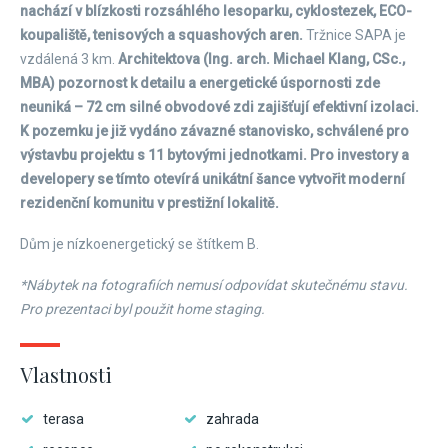
nachází v blízkosti rozsáhlého lesoparku, cyklostezek, ECO-
koupaliště, tenisových a squashových aren.
Tržnice SAPA je
vzdálená 3 km.
Architektova (Ing. arch. Michael Klang, CSc.,
MBA) pozornost k detailu a energetické úspornosti zde
neuniká – 72 cm silné obvodové zdi zajišťují efektivní izolaci.
K pozemku je již vydáno závazné stanovisko, schválené pro
výstavbu projektu s 11 bytovými jednotkami. Pro investory a
developery se tímto otevírá unikátní šance vytvořit moderní
rezidenční komunitu v prestižní lokalitě.
Dům je nízkoenergetický se štítkem B.
*Nábytek na fotografiích nemusí odpovídat skutečnému stavu.
Pro prezentaci byl použit home staging.
Vlastnosti
terasa
zahrada