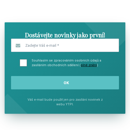
SHOW COMICS
SHOW CO
Dostávejte novinky jako první!
Zadejte Váš e-mail
*
Souhlasím se zpracováním osobních údajů a
zasíláním obchodních sdělení (
plné znění
)
Váš e-mail bude použit jen pro zasílání novinek z
webu YTPI.