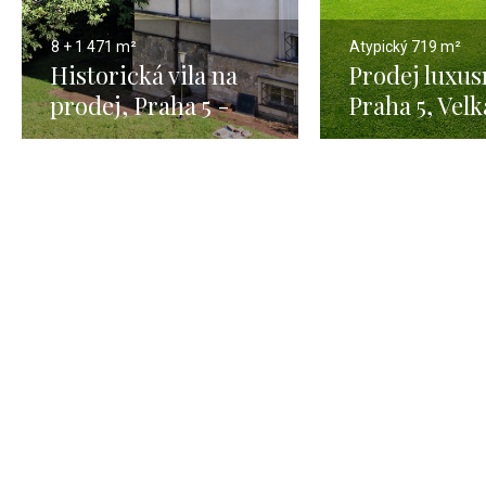
8 + 1
471 m²
Atypický
719 m²
Historická vila na
Prodej luxusn
prodej, Praha 5 -
Praha 5, Velk
471m
Chuchle - 67
pozemkem 2 