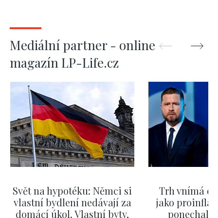
Mediální partner - online
magazín LP-Life.cz
Svět na hypotéku: Němci si
Trh vnímá dě
vlastní bydlení nedávají za
jako proinflač
domácí úkol. Vlastní byty,
ponechali 