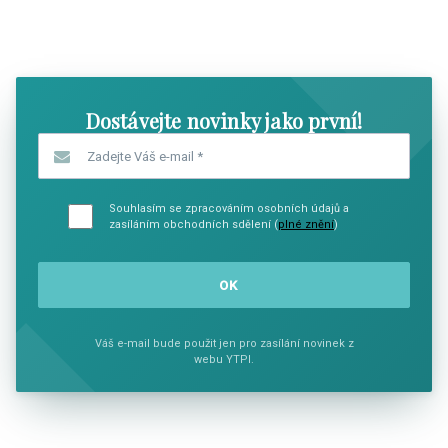
SHOW COMICS
SHOW CO
Dostávejte novinky jako první!
Zadejte Váš e-mail
*
Souhlasím se zpracováním osobních údajů a
zasíláním obchodních sdělení (
plné znění
)
Váš e-mail bude použit jen pro zasílání novinek z
webu YTPI.