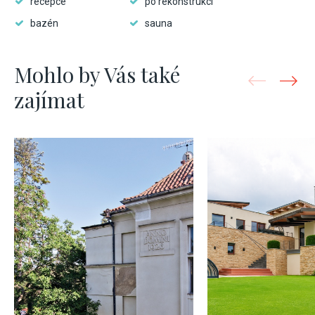
recepce
po rekonstrukci
bazén
sauna
Mohlo by Vás také
zajímat