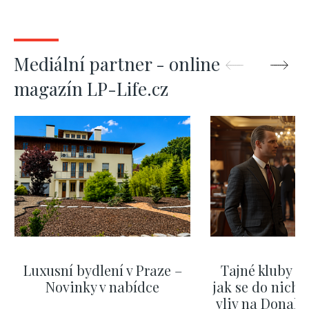
Mediální partner - online
magazín LP-Life.cz
Luxusní bydlení v Praze –
Tajné kluby m
Novinky v nabídce
jak se do nich d
vliv na Donald