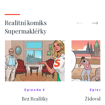
nejas
ZOBRAZIT DALŠÍ
ZOBRAZIT
Realitní komiks
Supermakléřky
Epizoda 3
Epizod
Bez Realitky
Židovské