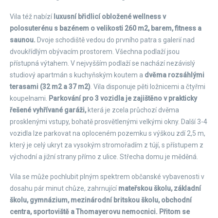
Vila též nabízí
luxusní břidlicí obložené wellness v
polosuterénu s bazénem o velikosti 260 m2, barem, fitness a
saunou.
Dvoje schodiště vedou do prvního patra s galerií nad
dvoukřídlým obývacím prostorem. Všechna podlaží jsou
přístupná výtahem. V nejvyšším podlaží se nachází nezávislý
studiový apartmán s kuchyňským koutem a
dvěma rozsáhlými
terasami (32 m2 a 37 m2)
. Vila disponuje pěti ložnicemi a čtyřmi
koupelnami.
Parkování pro 3 vozidla je zajištěno v prakticky
řešené vyhřívané garáži,
která je zcela průchozí dvěma
prosklenými vstupy, bohatě prosvětlenými velkými okny. Další 3-4
vozidla lze parkovat na oploceném pozemku s výškou zdí 2,5 m,
který je celý ukryt za vysokým stromořadím z tújí, s přístupem z
východní a jižní strany přímo z ulice. Střecha domu je měděná.
Vila se může pochlubit plným spektrem občanské vybavenosti v
dosahu pár minut chůze, zahrnující
mateřskou školu, základní
školu, gymnázium, mezinárodní britskou školu, obchodní
centra, sportoviště a Thomayerovu nemocnici. Přitom se