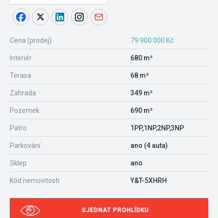
Cena (prodej)
79 900 000 Kč
Interiér
680 m²
Terasa
68 m²
Zahrada
349 m²
Pozemek
690 m²
Patro
1PP,1NP,2NP,3NP
Parkování
ano (4 auta)
Sklep
ano
Kód nemovitosti
Y&T-5XHRH
SJEDNAT PROHLÍDKU