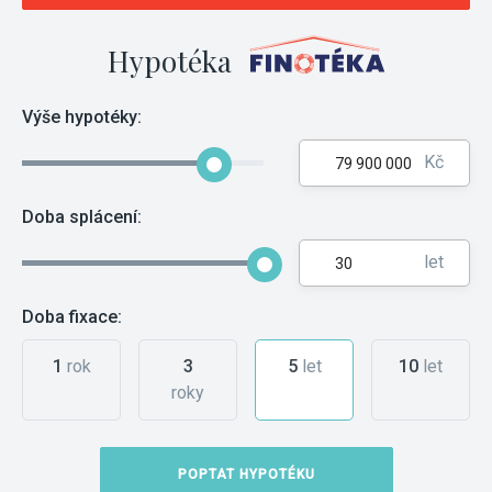
Hypotéka
Výše hypotéky:
Kč
Doba splácení:
let
Doba fixace:
1
rok
3
5
let
10
let
roky
POPTAT HYPOTÉKU