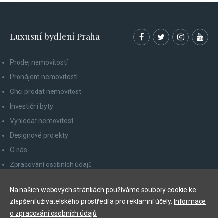
Luxusní bydlení Praha
Prodej nemovitostí
Pronájem nemovitostí
Chci prodat nemovitost
Investiční byty
Vyhledat nemovitost
Designové projekty
O nás
Zpracování osobních údajů
Poučení spotřebitele
Na našich webových stránkách používáme soubory cookie ke
Odhlášení z newsletteru
zlepšení uživatelského prostředí a pro reklamní účely.
Informace
Kontakty
o zpracování osobních údajů