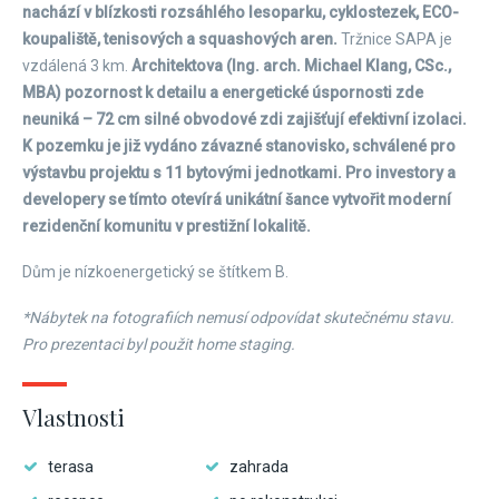
nachází v blízkosti rozsáhlého lesoparku, cyklostezek, ECO-
koupaliště, tenisových a squashových aren.
Tržnice SAPA je
vzdálená 3 km.
Architektova (Ing. arch. Michael Klang, CSc.,
MBA) pozornost k detailu a energetické úspornosti zde
neuniká – 72 cm silné obvodové zdi zajišťují efektivní izolaci.
K pozemku je již vydáno závazné stanovisko, schválené pro
výstavbu projektu s 11 bytovými jednotkami. Pro investory a
developery se tímto otevírá unikátní šance vytvořit moderní
rezidenční komunitu v prestižní lokalitě.
Dům je nízkoenergetický se štítkem B.
*Nábytek na fotografiích nemusí odpovídat skutečnému stavu.
Pro prezentaci byl použit home staging.
Vlastnosti
terasa
zahrada