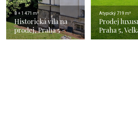
8 + 1
471 m²
Atypický
719 m²
Historická vila na
Prodej luxusn
prodej, Praha 5 -
Praha 5, Velk
471m
Chuchle - 67
pozemkem 2 