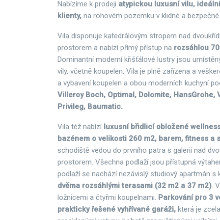
Nabízíme k prodeji
atypickou luxusní vilu, ideál
klienty,
na rohovém pozemku v klidné a bezpečné l
Vila disponuje katedrálovým stropem nad dvoukří
prostorem a nabízí přímý přístup na
rozsáhlou 70
Dominantní moderní křišťálové lustry jsou umístě
vily, včetně koupelen. Vila je plně zařízena a veške
a vybavení koupelen a obou moderních kuchyní p
Villeroy Boch, Optimal, Dolomite, HansGrohe, 
Privileg, Baumatic.
Vila též nabízí
luxusní břidlicí obložené wellnes
bazénem o velikosti 260 m2, barem, fitness a
schodiště vedou do prvního patra s galerií nad dv
prostorem. Všechna podlaží jsou přístupná výtah
podlaží se nachází nezávislý studiový apartmán 
dvěma rozsáhlými terasami (32 m2 a 37 m2)
. 
ložnicemi a čtyřmi koupelnami.
Parkování pro 3 vo
prakticky řešené vyhřívané garáži,
která je zcel