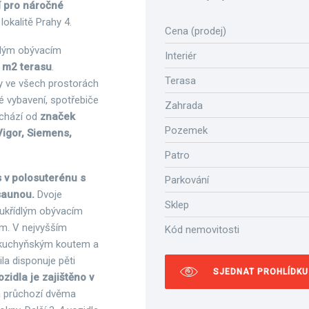
ní pro náročné
okalitě Prahy 4.
Cena (prodej)
dlým obývacím
Interiér
 m2 terasu
.
Terasa
ny ve všech prostorách
ré vybavení, spotřebiče
Zahrada
ochází od
značek
Pozemek
Vigor, Siemens,
Patro
s v polosuterénu s
Parkování
 saunou.
Dvoje
Sklep
oukřídlým obývacím
em. V nejvyšším
Kód nemovitosti
s kuchyňským koutem a
Vila disponuje pěti
SJEDNAT PROHLÍDKU
zidla je zajištěno v
a průchozí dvěma