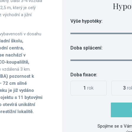
kny. Další 3-4 vozidla
Hypo
5 m, který je celý
 východní a jižní
Výše hypotéky:
vybavenosti v dosahu
adní školu,
Doba splácení:
dní centra,
se nachází v
CO-koupaliště,
 vzdálená 3 km.
Doba fixace:
MBA) pozornost k
– 72 cm silné
1
rok
3
ro
mku je již vydáno
ojektu s 11 bytovými
 otevírá unikátní
estižní lokalitě.
Spojíme se s Vám