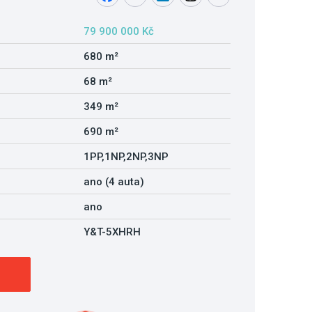
79 900 000 Kč
680 m²
68 m²
349 m²
690 m²
1PP,1NP,2NP,3NP
ano (4 auta)
ano
Y&T-5XHRH