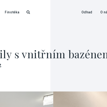
Finotéka
Odhad
O n
vily s vnitřním bazéne
²