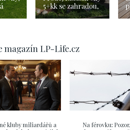
ká
5+kk se zahradou,
p
4 m² s
Praha 5 - 466 m2
ú
276
e magazín LP-Life.cz
né kluby miliardářů a
Na férovku: Pozor