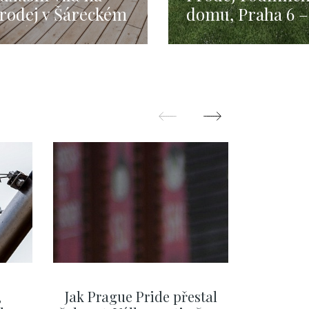
rodej v Šáreckém
domu, Praha 6 –
dolí
296m2
,
Jak Prague Pride přestal
Beru s