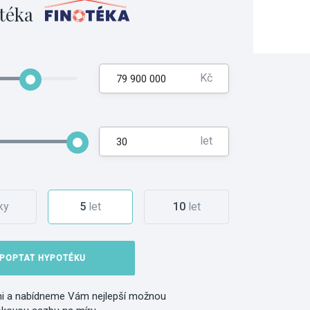
téka
Kč
let
ky
5
let
10
let
POPTAT HYPOTÉKU
i a nabídneme Vám nejlepší možnou