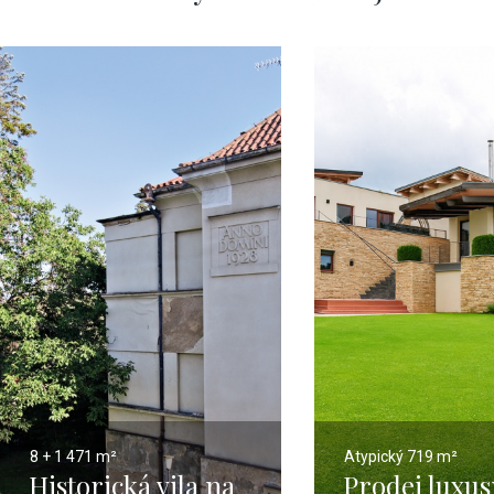
8 + 1
471 m²
Atypický
719 m²
Historická vila na
Prodej luxusn