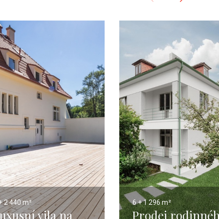
+ 2
440 m²
6 + 1
296 m²
uxusní vila na
Prodej rodinné