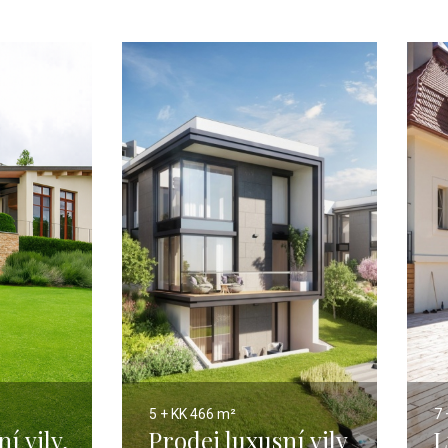
5 + KK
466 m²
7 
í vily,
Prodej luxusní vily
L