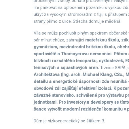
prosklenými vstupy, bohatě prosvětlenými velkými o
lze parkovat na oploceném pozemku s výškou zdí 2,
ukryt za vysokým stromořadím z tújí, s přístupem z
strany přímo z ulice. Střecha domu je měděná.
Vila se může pochlubit plným spektrem občanské 
pár minut chůze, zahrnující
mateřskou školu, zákl
gymnázium, mezinárodní britskou školu, obcho
sportoviště a Thomayerovu nemocnici. Přitom 
blízkosti rozsáhlého lesoparku, cyklostezek, E
tenisových a squashových aren.
Tržnice SAPA je
Architektova (Ing. arch. Michael Klang, CSc., 
detailu a energetické úspornosti zde neuniká 
obvodové zdi zajišťují efektivní izolaci. K poze
závazné stanovisko, schválené pro výstavbu pr
jednotkami. Pro investory a developery se tímto
šance vytvořit moderní rezidenční komunitu v pr
Dům je nízkoenergetický se štítkem B.