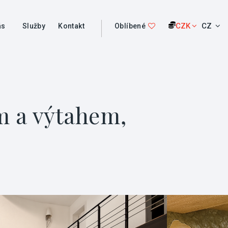
CZK
CZ
ás
Služby
Kontakt
Oblíbené
m a výtahem,