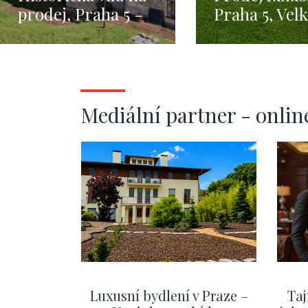
prodej, Praha 5 -
Praha 5, Vel
471m
Chuchle - 67
pozemkem 2 
m2
Mediální partner - onlin
Luxusní bydlení v Praze –
Taj