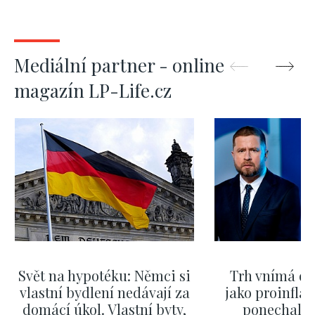
Mediální partner - online
magazín LP-Life.cz
Svět na hypotéku: Němci si
Trh vnímá dě
vlastní bydlení nedávají za
jako proinflač
domácí úkol. Vlastní byty,
ponechali 