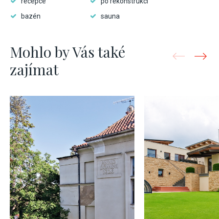
recepce
po rekonstrukci
bazén
sauna
Mohlo by Vás také
zajímat