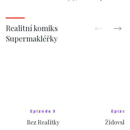
kde bydlí někdo jiný
červnových 
ZOBRAZIT DALŠÍ
ZOBRAZIT
Realitní komiks
Supermakléřky
Epizoda 3
Epizod
Bez Realitky
Židovské