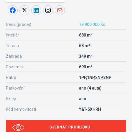
Cena (prodej)
79 900 000 Kč
Interiér
680 m²
Terasa
68 m²
Zahrada
349 m²
Pozemek
690 m²
Patro
1PP,1NP,2NP,3NP
Parkování
ano (4 auta)
Sklep
ano
Kód nemovitosti
Y&T-5XHRH
SJEDNAT PROHLÍDKU