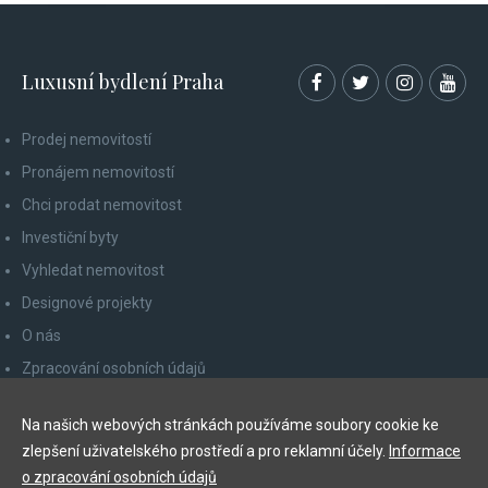
Luxusní bydlení Praha
Prodej nemovitostí
Pronájem nemovitostí
Chci prodat nemovitost
Investiční byty
Vyhledat nemovitost
Designové projekty
O nás
Zpracování osobních údajů
Poučení spotřebitele
Na našich webových stránkách používáme soubory cookie ke
Odhlášení z newsletteru
zlepšení uživatelského prostředí a pro reklamní účely.
Informace
Kontakty
o zpracování osobních údajů