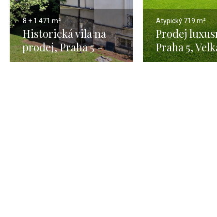
8 + 1
471 m²
Atypický
719 m²
Historická vila na
Prodej luxusn
prodej, Praha 5 -
Praha 5, Velk
471m
Chuchle - 67
pozemkem 2 