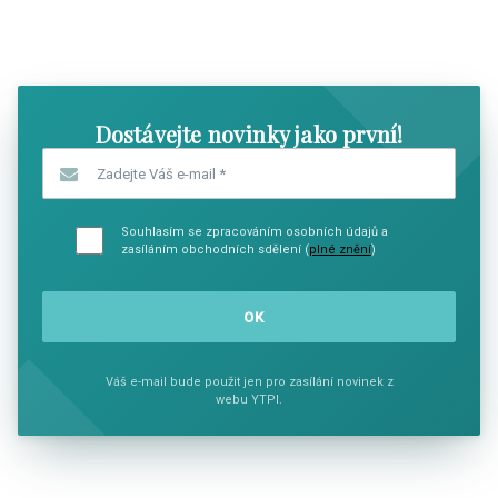
SHOW COMICS
SHOW CO
Dostávejte novinky jako první!
Zadejte Váš e-mail
*
Souhlasím se zpracováním osobních údajů a
zasíláním obchodních sdělení (
plné znění
)
Váš e-mail bude použit jen pro zasílání novinek z
webu YTPI.