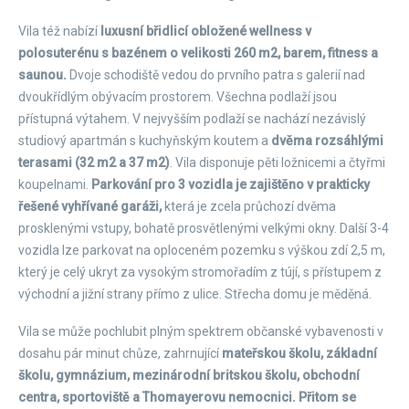
Vila též nabízí
luxusní břidlicí obložené wellness v
polosuterénu s bazénem o velikosti 260 m2, barem, fitness a
saunou.
Dvoje schodiště vedou do prvního patra s galerií nad
dvoukřídlým obývacím prostorem. Všechna podlaží jsou
přístupná výtahem. V nejvyšším podlaží se nachází nezávislý
studiový apartmán s kuchyňským koutem a
dvěma rozsáhlými
terasami (32 m2 a 37 m2)
. Vila disponuje pěti ložnicemi a čtyřmi
koupelnami.
Parkování pro 3 vozidla je zajištěno v prakticky
řešené vyhřívané garáži,
která je zcela průchozí dvěma
prosklenými vstupy, bohatě prosvětlenými velkými okny. Další 3-4
vozidla lze parkovat na oploceném pozemku s výškou zdí 2,5 m,
který je celý ukryt za vysokým stromořadím z tújí, s přístupem z
východní a jižní strany přímo z ulice. Střecha domu je měděná.
Vila se může pochlubit plným spektrem občanské vybavenosti v
dosahu pár minut chůze, zahrnující
mateřskou školu, základní
školu, gymnázium, mezinárodní britskou školu, obchodní
centra, sportoviště a Thomayerovu nemocnici. Přitom se