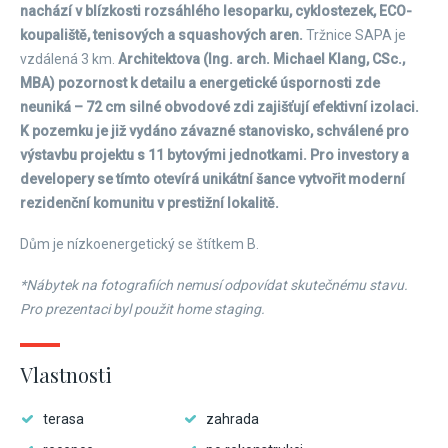
nachází v blízkosti rozsáhlého lesoparku, cyklostezek, ECO-
koupaliště, tenisových a squashových aren.
Tržnice SAPA je
vzdálená 3 km.
Architektova (Ing. arch. Michael Klang, CSc.,
MBA) pozornost k detailu a energetické úspornosti zde
neuniká – 72 cm silné obvodové zdi zajišťují efektivní izolaci.
K pozemku je již vydáno závazné stanovisko, schválené pro
výstavbu projektu s 11 bytovými jednotkami. Pro investory a
developery se tímto otevírá unikátní šance vytvořit moderní
rezidenční komunitu v prestižní lokalitě.
Dům je nízkoenergetický se štítkem B.
*Nábytek na fotografiích nemusí odpovídat skutečnému stavu.
Pro prezentaci byl použit home staging.
Vlastnosti
terasa
zahrada