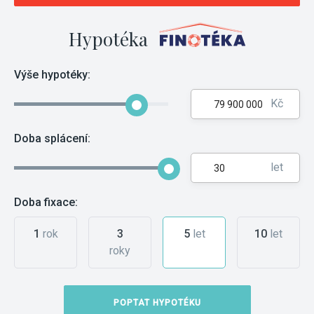
Hypotéka
Výše hypotéky:
Kč
Doba splácení:
let
Doba fixace:
1
rok
3
5
let
10
let
roky
POPTAT HYPOTÉKU