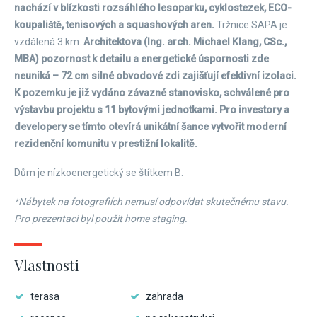
nachází v blízkosti rozsáhlého lesoparku, cyklostezek, ECO-
koupaliště, tenisových a squashových aren.
Tržnice SAPA je
vzdálená 3 km.
Architektova (Ing. arch. Michael Klang, CSc.,
MBA) pozornost k detailu a energetické úspornosti zde
neuniká – 72 cm silné obvodové zdi zajišťují efektivní izolaci.
K pozemku je již vydáno závazné stanovisko, schválené pro
výstavbu projektu s 11 bytovými jednotkami. Pro investory a
developery se tímto otevírá unikátní šance vytvořit moderní
rezidenční komunitu v prestižní lokalitě.
Dům je nízkoenergetický se štítkem B.
*Nábytek na fotografiích nemusí odpovídat skutečnému stavu.
Pro prezentaci byl použit home staging.
Vlastnosti
terasa
zahrada