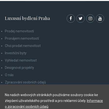
Luxusní bydlení Praha
Prodej nemovitostí
Pronájem nemovitostí
Chci prodat nemovitost
Investiční byty
Vyhledat nemovitost
Designové projekty
O nás
Zpracování osobních údajů
Poučení spotřebitele
Na našich webových stránkách používáme soubory cookie ke
Odhlášení z newsletteru
zlepšení uživatelského prostředí a pro reklamní účely.
Informace
Kontakty
o zpracování osobních údajů