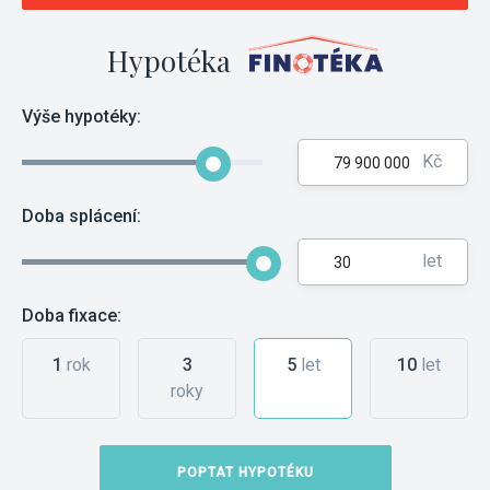
Hypotéka
Výše hypotéky:
Kč
Doba splácení:
let
Doba fixace:
1
rok
3
5
let
10
let
roky
POPTAT HYPOTÉKU