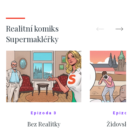
nejas
ZOBRAZIT DALŠÍ
ZOBRAZIT
Realitní komiks
Supermakléřky
Epizoda 3
Epizod
Bez Realitky
Židovské