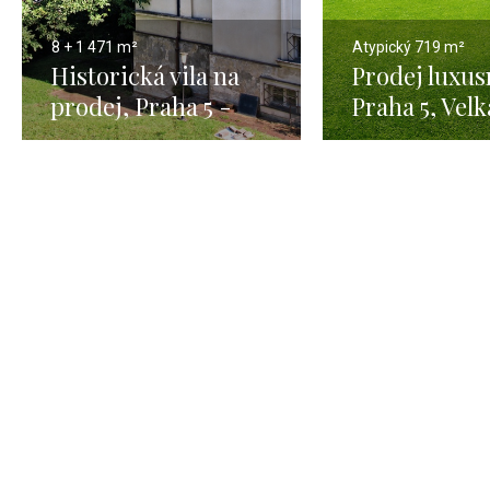
8 + 1
471 m²
Atypický
719 m²
Historická vila na
Prodej luxusn
prodej, Praha 5 -
Praha 5, Velk
471m
Chuchle - 67
pozemkem 2 