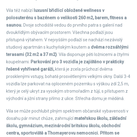
Vila též nabízí
luxusní břidlicí obložené wellness v
polosuterénu s bazénem o velikosti 260 m2, barem, fitness a
saunou.
Dvoje schodiště vedou do prvního patra s galerií nad
dvoukřídlým obývacím prostorem. Všechna podlaží jsou
přístupná výtahem. V nejvyšším podlaží se nachází nezávislý
studiový apartmán s kuchyňským koutem a
dvěma rozsáhlými
terasami (32 m2 a 37 m2)
. Vila disponuje pěti ložnicemi a čtyřmi
koupelnami.
Parkování pro 3 vozidla je zajištěno v prakticky
řešené vyhřívané garáži,
která je zcela průchozí dvěma
prosklenými vstupy, bohatě prosvětlenými velkými okny. Další 3-4
vozidla lze parkovat na oploceném pozemku s výškou zdí 2,5 m,
který je celý ukryt za vysokým stromořadím z tújí, s přístupem z
východní a jižní strany přímo z ulice. Střecha domu je měděná.
Vila se může pochlubit plným spektrem občanské vybavenosti v
dosahu pár minut chůze, zahrnující
mateřskou školu, základní
školu, gymnázium, mezinárodní britskou školu, obchodní
centra, sportoviště a Thomayerovu nemocnici. Přitom se