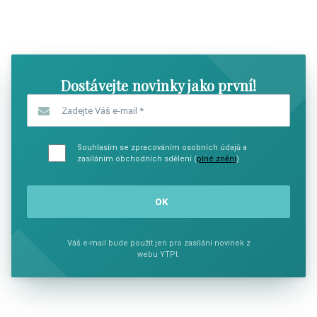
SHOW COMICS
SHOW CO
Dostávejte novinky jako první!
Zadejte Váš e-mail
*
Souhlasím se zpracováním osobních údajů a
zasíláním obchodních sdělení (
plné znění
)
Váš e-mail bude použit jen pro zasílání novinek z
webu YTPI.