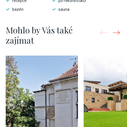
recepce
po rekonstrukci
bazén
sauna
Mohlo by Vás také
zajímat