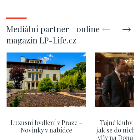
Mediální partner - online
magazín LP-Life.cz
Luxusní bydlení v Praze –
Tajné kluby m
Novinky v nabídce
jak se do nich d
vliv na Donald