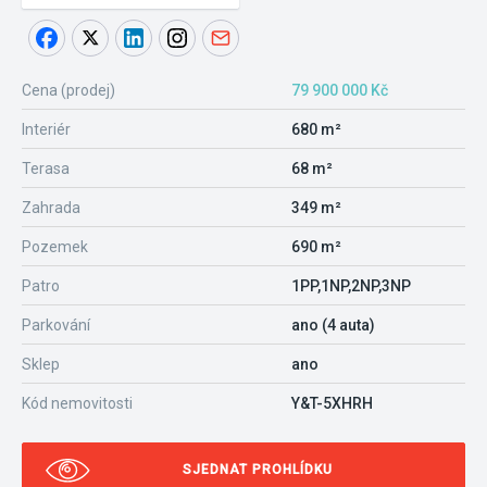
Cena (prodej)
79 900 000 Kč
Interiér
680 m²
Terasa
68 m²
Zahrada
349 m²
Pozemek
690 m²
Patro
1PP,1NP,2NP,3NP
Parkování
ano (4 auta)
Sklep
ano
Kód nemovitosti
Y&T-5XHRH
SJEDNAT PROHLÍDKU