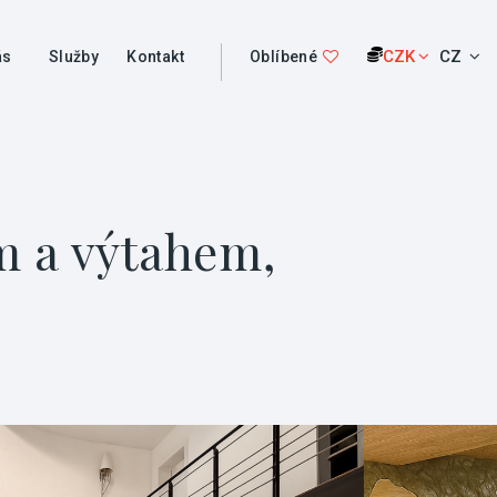
CZK
CZ
ás
Služby
Kontakt
Oblíbené
m a výtahem,