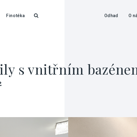
Finotéka
Odhad
O n
vily s vnitřním bazéne
²