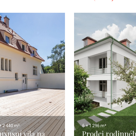
+ 2
440 m²
6 + 1
296 m²
uxusní vila na
Prodej rodinné