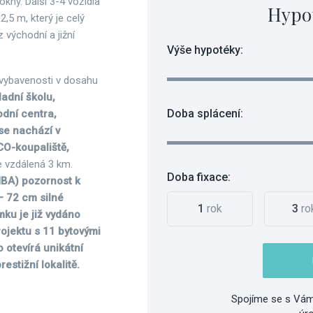
kny. Další 3-4 vozidla
Hypo
5 m, který je celý
 východní a jižní
Výše hypotéky:
vybavenosti v dosahu
adní školu,
Doba splácení:
dní centra,
se nachází v
CO-koupaliště,
 vzdálená 3 km.
Doba fixace:
MBA) pozornost k
– 72 cm silné
1
rok
3
ro
mku je již vydáno
ojektu s 11 bytovými
 otevírá unikátní
estižní lokalitě.
Spojíme se s Vám