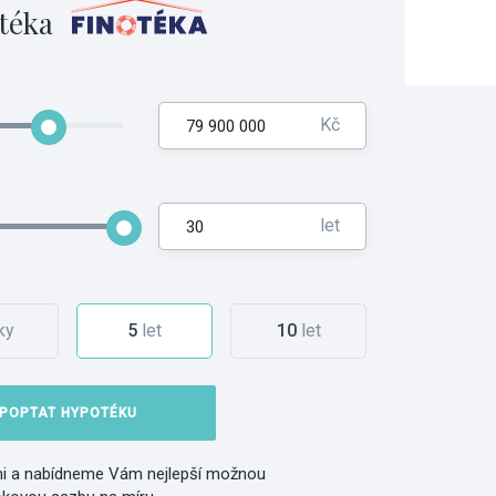
téka
Kč
let
ky
5
let
10
let
POPTAT HYPOTÉKU
i a nabídneme Vám nejlepší možnou