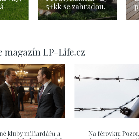
ká
5+kk se zahradou,
p
4 m² s
Praha 5 - 466 m2
ú
276
e magazín LP-Life.cz
né kluby miliardářů a
Na férovku: Pozor