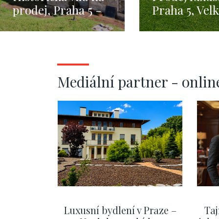
prodej, Praha 5 -
Praha 5, Vel
471m
Chuchle - 67
pozemkem 2 
m2
Mediální partner - onlin
Luxusní bydlení v Praze –
Taj