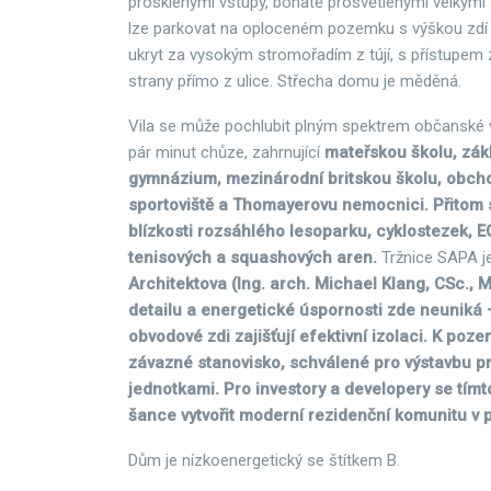
prosklenými vstupy, bohatě prosvětlenými velkými o
lze parkovat na oploceném pozemku s výškou zdí 2,
ukryt za vysokým stromořadím z tújí, s přístupem z
strany přímo z ulice. Střecha domu je měděná.
Vila se může pochlubit plným spektrem občanské 
pár minut chůze, zahrnující
mateřskou školu, zákl
gymnázium, mezinárodní britskou školu, obcho
sportoviště a Thomayerovu nemocnici. Přitom 
blízkosti rozsáhlého lesoparku, cyklostezek, E
tenisových a squashových aren.
Tržnice SAPA je
Architektova (Ing. arch. Michael Klang, CSc., 
detailu a energetické úspornosti zde neuniká 
obvodové zdi zajišťují efektivní izolaci. K poze
závazné stanovisko, schválené pro výstavbu pr
jednotkami. Pro investory a developery se tímto
šance vytvořit moderní rezidenční komunitu v pr
Dům je nízkoenergetický se štítkem B.