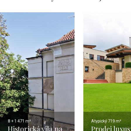
8 + 1
471 m²
Atypický
719 m²
Historická vila na
Prodej luxusn