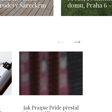
rodej v Šáreckém
domu, Praha 6 –
dolí
296m2
,
Jak Prague Pride přestal
Beru s