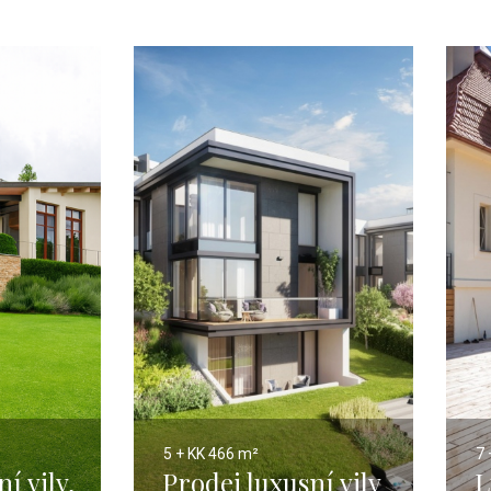
5 + KK
466 m²
7 
í vily,
Prodej luxusní vily
L