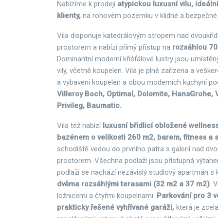
Nabízíme k prodeji
atypickou luxusní vilu, ideál
klienty,
na rohovém pozemku v klidné a bezpečné l
Vila disponuje katedrálovým stropem nad dvoukří
prostorem a nabízí přímý přístup na
rozsáhlou 70
Dominantní moderní křišťálové lustry jsou umístě
vily, včetně koupelen. Vila je plně zařízena a veške
a vybavení koupelen a obou moderních kuchyní p
Villeroy Boch, Optimal, Dolomite, HansGrohe, 
Privileg, Baumatic.
Vila též nabízí
luxusní břidlicí obložené wellnes
bazénem o velikosti 260 m2, barem, fitness a
schodiště vedou do prvního patra s galerií nad dv
prostorem. Všechna podlaží jsou přístupná výtah
podlaží se nachází nezávislý studiový apartmán 
dvěma rozsáhlými terasami (32 m2 a 37 m2)
. 
ložnicemi a čtyřmi koupelnami.
Parkování pro 3 vo
prakticky řešené vyhřívané garáži,
která je zcel