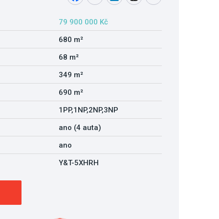
79 900 000 Kč
680 m²
68 m²
349 m²
690 m²
1PP,1NP,2NP,3NP
ano (4 auta)
ano
Y&T-5XHRH