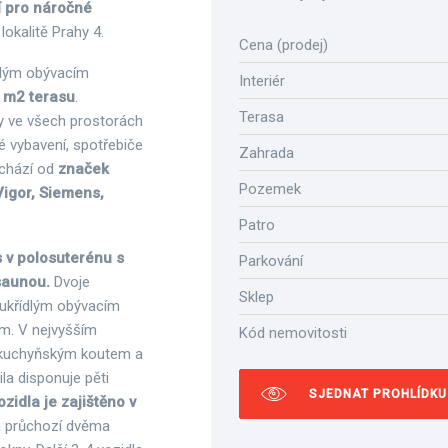
ní pro náročné
okalitě Prahy 4.
Cena (prodej)
dlým obývacím
Interiér
 m2 terasu
.
Terasa
ny ve všech prostorách
ré vybavení, spotřebiče
Zahrada
ochází od
značek
Pozemek
Vigor, Siemens,
Patro
s v polosuterénu s
Parkování
 saunou.
Dvoje
Sklep
oukřídlým obývacím
em. V nejvyšším
Kód nemovitosti
s kuchyňským koutem a
Vila disponuje pěti
SJEDNAT PROHLÍDKU
zidla je zajištěno v
a průchozí dvěma