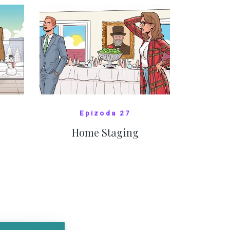
Epizoda 27
Home Staging
10
SHOW COMICS