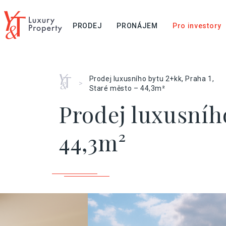
PRODEJ
PRONÁJEM
Pro investory
Home
Prodej luxusního bytu 2+kk, Praha 1,
>
Staré město – 44,3m²
Prodej luxusního
44,3m²