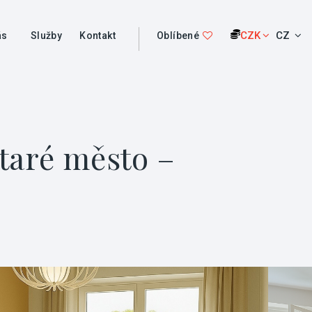
CZK
CZ
ás
Služby
Kontakt
Oblíbené
Staré město –