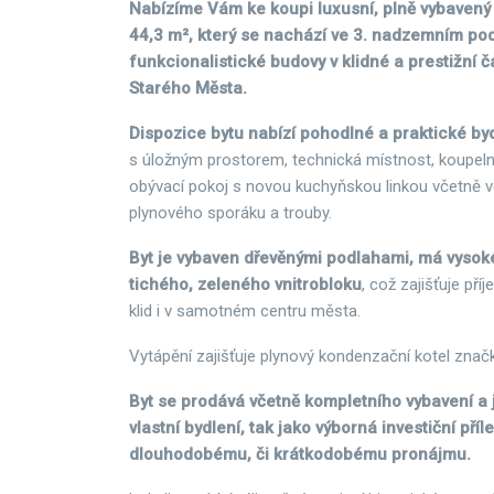
Nabízíme Vám ke koupi luxusní, plně vybavený b
44,3 m², který se nachází ve 3. nadzemním pod
funkcionalistické budovy v klidné a prestižní 
Starého Města.
Dispozice bytu nabízí pohodlné a praktické by
s úložným prostorem, technická místnost, koupeln
obývací pokoj s novou kuchyňskou linkou včetně 
plynového sporáku a trouby.
Byt je vybaven dřevěnými podlahami, má vysoké
tichého, zeleného vnitrobloku
, což zajišťuje př
klid i v samotném centru města.
Vytápění zajišťuje plynový kondenzační kotel značk
Byt se prodává včetně kompletního vybavení a 
vlastní bydlení, tak jako výborná investiční příle
dlouhodobému, či krátkodobému pronájmu.