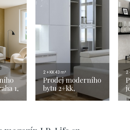
2 + KK
43 m²
2 
sního
Prodej moderního
P
raha 1,
bytu 2+kk,
j
 –
Vinohrady – 43 m2
P
-