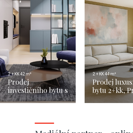
2 + KK
42 m²
2 + KK
44 m²
Prodej
Prodej luxu
investičního bytu s
bytu 2+kk, P
předzahrádkou -
Staré město
Praha 6, 2+kk - 100
44,3m²
m2