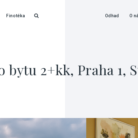
Finotéka
Odhad
O n
 bytu 2+kk, Praha 1, 