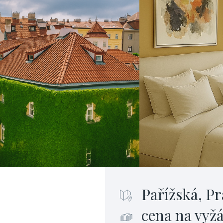
Pařížská, Pr
cena na vyž