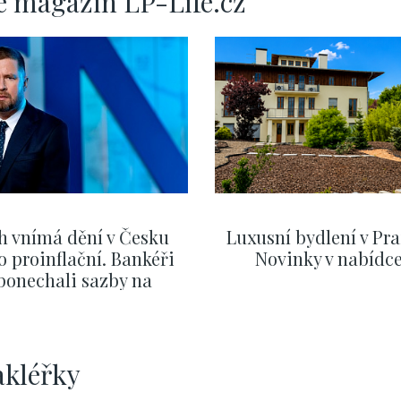
e magazín LP-Life.cz
h vnímá dění v Česku
Luxusní bydlení v Pra
o proinflační. Bankéři
Novinky v nabídc
ponechali sazby na
ervnových hodnotách
ZOBRAZIT DALŠÍ
ZOBRAZIT DALŠÍ
akléřky