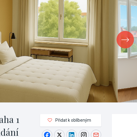
aha 1
Přidat k oblíbeným
ádání