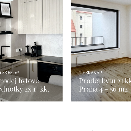
+ KK
65 m²
2 + KK
65 m²
rodej bytové
Prodej bytu 2+kk
ednotky 2x 1+kk,
Praha 4 - 56 m2
raha 2 Vinohrady
 65 m2