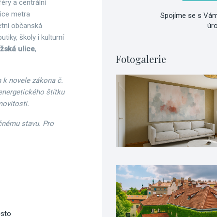
éry a centrální
ice metra
Spojíme se s Vám
etní občanská
úr
tiky, školy i kulturní
žská ulice
,
Fotogalerie
 k novele zákona č.
energetického štítku
ovitosti.
čnému stavu. Pro
ěsto