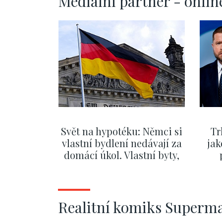
Mediální partner - onlin
Svět na hypotéku: Němci si
Tr
vlastní bydlení nedávají za
jak
domácí úkol. Vlastní byty,
kde bydlí někdo jiný
č
ZOBRAZIT DALŠÍ
Realitní komiks Superm