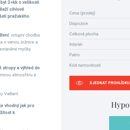
yt 2+kk o velikosti
laží cihlové
Cena (prodej)
části pražského
Dispozice
Celková plocha
dlení
: vstupní chodba
a s vanou, ložnice a
Interiér
vestavěné myčky,
Patro
Kód nemovitosti
 stropy a výhled do
íjemnou atmosféru a
SJEDNAT PROHLÍDKU
y Vaillant.
Hypo
je vhodný jak pro
žitost k