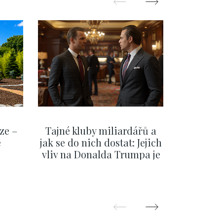
ze –
Tajné kluby miliardářů a
Na f
e
jak se do nich dostat: Jejich
migra
vliv na Donalda Trumpa je
situace 
nejasný
migra
pom
Oka
ZOBRAZIT DALŠÍ
Z