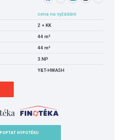
cena na vyžádání
2 + KK
44 m²
44 m²
3.NP
Y&T-HWA5H
téka
POPTAT HYPOTÉKU