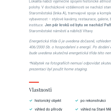
Lokalita nabízí výjimečné spojení historické atmosf
polohy. V docházkové vzdálenosti se nachází stan
Staroměstská (linka A), tramvajové spoje a kompl
vybavenost – stylové kavárny, restaurace, galerie, bu
instituce.
Jen pár kroků od bytu se nachází Paří
Staroměstské náměstí a nábřeží Vltavy.
Energetická třída G je uvedena dočasně, vzhledem
406/2000 Sb. o hospodaření s energií. Po dodání 
bude uvedena skutečná energetická třída této nem
*Nábytek na fotografiích nemusí odpovídat skute
prezentaci byl použit home staging.
Vlastnosti
historický objekt
po rekonstrukci
výhled do přírody
výhled na Staré M