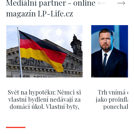
Mediální partner - online
magazín LP-Life.cz
Svět na hypotéku: Němci si
Trh vnímá dě
vlastní bydlení nedávají za
jako proinflač
domácí úkol. Vlastní byty,
ponechali 
kde bydlí někdo jiný
červnových 
ZOBRAZIT DALŠÍ
ZOBRAZIT