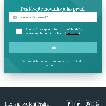
Dostávejte novinky jako první!
Zadejte Váš e-mail
*
Souhlasím se zpracováním osobních údajů a
zasíláním obchodních sdělení (
plné znění
)
Váš e-mail bude použit jen pro zasílání novinek z
webu YTPI.
Luxusní bydlení Praha