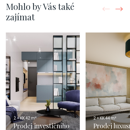
Mohlo by Vás také
zajímat
2 + KK
42 m²
2 + KK
44 m²
Prodej investičního
Prodej luxus