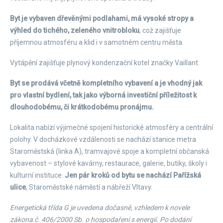
Byt je vybaven dřevěnými podlahami, má vysoké stropy a
výhled do tichého, zeleného vnitrobloku
, což zajišťuje
příjemnou atmosféru a klid i v samotném centru města.
Vytápění zajišťuje plynový kondenzační kotel značky Vaillant.
Byt se prodává včetně kompletního vybavení a je vhodný jak
pro vlastní bydlení, tak jako výborná investiční příležitost k
dlouhodobému, či krátkodobému pronájmu.
Lokalita nabízí výjimečné spojení historické atmosféry a centrální
polohy. V docházkové vzdálenosti se nachází stanice metra
Staroměstská (linka A), tramvajové spoje a kompletní občanská
vybavenost – stylové kavárny, restaurace, galerie, butiky, školy i
kulturní instituce.
Jen pár kroků od bytu se nachází Pařížská
ulice
, Staroměstské náměstí a nábřeží Vltavy.
Energetická třída G je uvedena dočasně, vzhledem k novele
zákona č. 406/2000 Sb. o hospodaření s energií. Po dodání