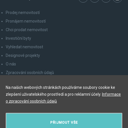
Prodej nemovitostí
Pronájem nemovitostí
Chci prodat nemovitost
Investiční byty
Vyhledat nemovitost
Designové projekty
O nás
Zpracování osobních údajů
Poučení spotřebitele
Na našich webových stránkách používáme soubory cookie ke
Odhlášení z newsletteru
zlepšení uživatelského prostředí a pro reklamní účely.
Informace
Kontakty
o zpracování osobních údajů
Y&T Luxury Property Prague Czech Republic s.r.o.
PŘIJMOUT VŠE
Elišky Krásnohorské 123/10, 110 00 Praha 1