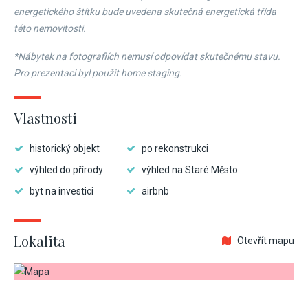
energetického štítku bude uvedena skutečná energetická třída
této nemovitosti.
*Nábytek na fotografiích nemusí odpovídat skutečnému stavu.
Pro prezentaci byl použit home staging.
Vlastnosti
historický objekt
po rekonstrukci
výhled do přírody
výhled na Staré Město
byt na investici
airbnb
Lokalita
Otevřít mapu