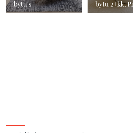
bytu s
bytu 2+kk, P
předzahrádkou -
Staré město 
Praha 6, 2+kk - 100
m2