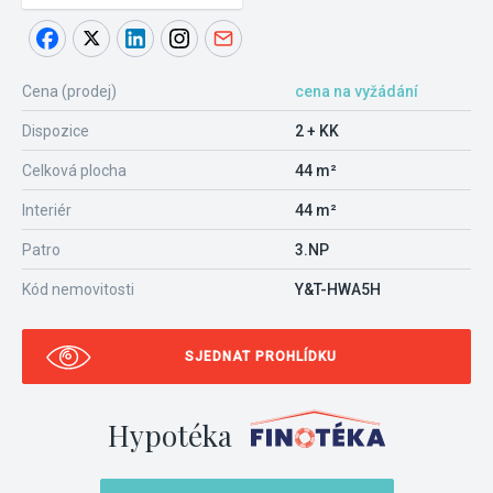
Cena (prodej)
cena na vyžádání
Dispozice
2 + KK
Celková plocha
44 m²
Interiér
44 m²
Patro
3.NP
Kód nemovitosti
Y&T-HWA5H
SJEDNAT PROHLÍDKU
Hypotéka