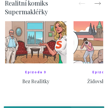
Realitní komiks
Supermakléřky
Epizoda 3
Epizod
Bez Realitky
Židovské
SHOW COMICS
SHOW CO