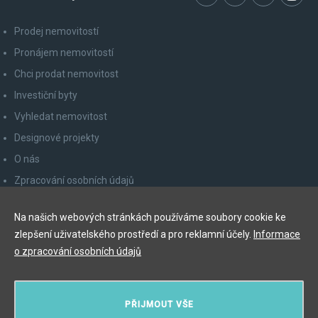
Prodej nemovitostí
Pronájem nemovitostí
Chci prodat nemovitost
Investiční byty
Vyhledat nemovitost
Designové projekty
O nás
Zpracování osobních údajů
Poučení spotřebitele
Na našich webových stránkách používáme soubory cookie ke
Odhlášení z newsletteru
zlepšení uživatelského prostředí a pro reklamní účely.
Informace
Kontakty
o zpracování osobních údajů
Y&T Luxury Property Prague Czech Republic s.r.o.
PŘIJMOUT VŠE
Elišky Krásnohorské 123/10, 110 00 Praha 1