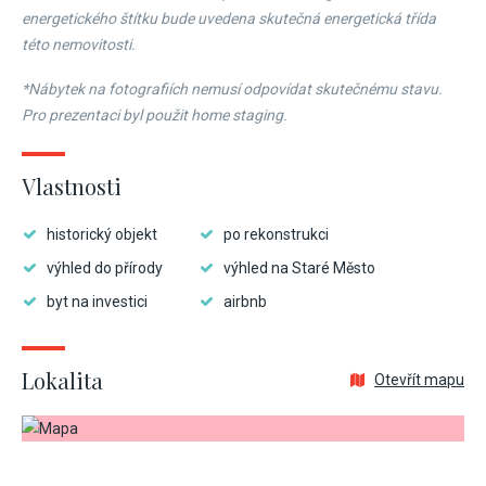
energetického štítku bude uvedena skutečná energetická třída
této nemovitosti.
*Nábytek na fotografiích nemusí odpovídat skutečnému stavu.
Pro prezentaci byl použit home staging.
Vlastnosti
historický objekt
po rekonstrukci
výhled do přírody
výhled na Staré Město
byt na investici
airbnb
Lokalita
Otevřít mapu