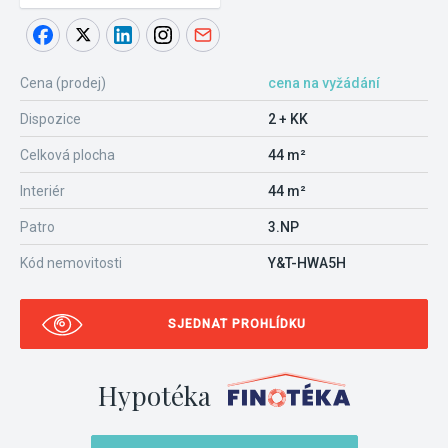
Cena (prodej)
cena na vyžádání
Dispozice
2 + KK
Celková plocha
44 m²
Interiér
44 m²
Patro
3.NP
Kód nemovitosti
Y&T-HWA5H
SJEDNAT PROHLÍDKU
Hypotéka