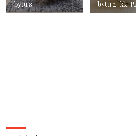
bytu s
bytu 2+kk, P
předzahrádkou -
Staré město 
Praha 6, 2+kk - 100
m2