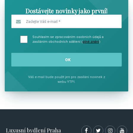
Dostávejte novinky jako první!
Zadejte Váš e-mail
*
Souhlasím se zpracováním osobních údajů a
zasíláním obchodních sdělení (
plné znění
)
Váš e-mail bude použit jen pro zasílání novinek z
webu YTPI.
Luxusní bydlení Praha