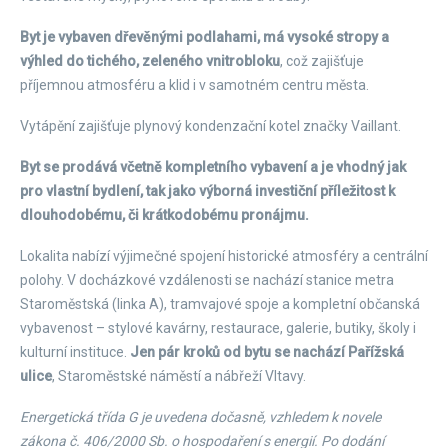
Byt je vybaven dřevěnými podlahami, má vysoké stropy a
výhled do tichého, zeleného vnitrobloku
, což zajišťuje
příjemnou atmosféru a klid i v samotném centru města.
Vytápění zajišťuje plynový kondenzační kotel značky Vaillant.
Byt se prodává včetně kompletního vybavení a je vhodný jak
pro vlastní bydlení, tak jako výborná investiční příležitost k
dlouhodobému, či krátkodobému pronájmu.
Lokalita nabízí výjimečné spojení historické atmosféry a centrální
polohy. V docházkové vzdálenosti se nachází stanice metra
Staroměstská (linka A), tramvajové spoje a kompletní občanská
vybavenost – stylové kavárny, restaurace, galerie, butiky, školy i
kulturní instituce.
Jen pár kroků od bytu se nachází Pařížská
ulice
, Staroměstské náměstí a nábřeží Vltavy.
Energetická třída G je uvedena dočasně, vzhledem k novele
zákona č. 406/2000 Sb. o hospodaření s energií. Po dodání