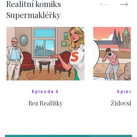
Realitní komiks
Supermakléřky
Epizoda 3
Epizod
Bez Realitky
Židovské
SHOW COMICS
SHOW CO