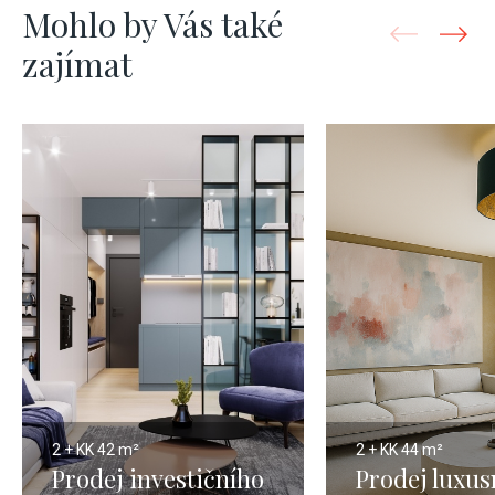
Mohlo by Vás také
zajímat
2 + KK
42 m²
2 + KK
44 m²
Prodej investičního
Prodej luxus