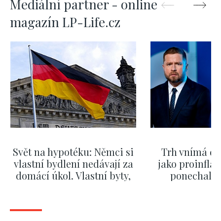
Mediální partner - online
magazín LP-Life.cz
Svět na hypotéku: Němci si
Trh vnímá dě
vlastní bydlení nedávají za
jako proinflač
domácí úkol. Vlastní byty,
ponechali 
kde bydlí někdo jiný
červnových 
ZOBRAZIT DALŠÍ
ZOBRAZIT