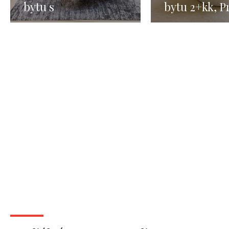
bytu s
bytu 2+kk, P
předzahrádkou -
Staré město 
Praha 6, 2+kk - 100
m2