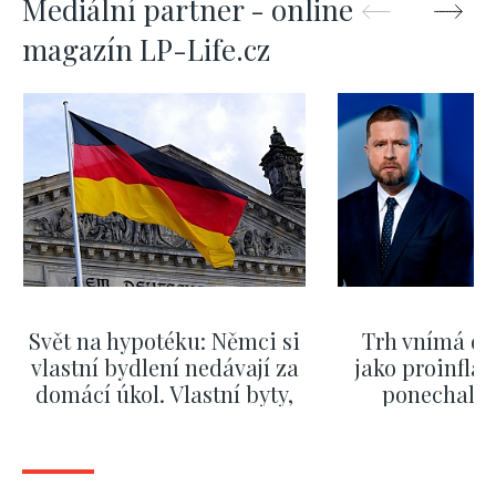
Mediální partner - online
magazín LP-Life.cz
Svět na hypotéku: Němci si
Trh vnímá dě
vlastní bydlení nedávají za
jako proinflač
domácí úkol. Vlastní byty,
ponechali 
kde bydlí někdo jiný
červnových 
ZOBRAZIT DALŠÍ
ZOBRAZIT