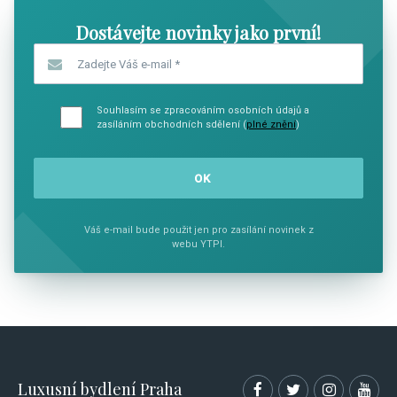
Dostávejte novinky jako první!
Zadejte Váš e-mail
*
Souhlasím se zpracováním osobních údajů a
zasíláním obchodních sdělení (
plné znění
)
Váš e-mail bude použit jen pro zasílání novinek z
webu YTPI.
Luxusní bydlení Praha