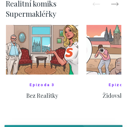
Realitní komiks
Supermakléřky
Epizoda 3
Epizod
Bez Realitky
Židovské
SHOW COMICS
SHOW CO