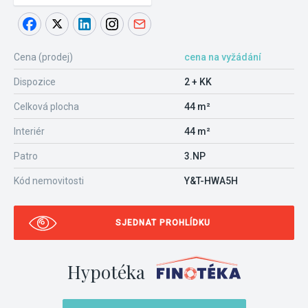
Cena (prodej)
cena na vyžádání
Dispozice
2 + KK
Celková plocha
44 m²
Interiér
44 m²
Patro
3.NP
Kód nemovitosti
Y&T-HWA5H
SJEDNAT PROHLÍDKU
Hypotéka