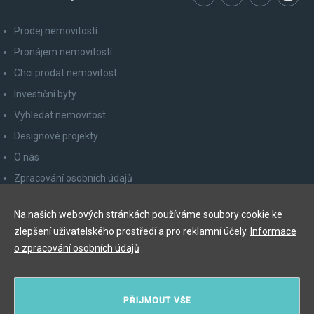
Prodej nemovitostí
Pronájem nemovitostí
Chci prodat nemovitost
Investiční byty
Vyhledat nemovitost
Designové projekty
O nás
Zpracování osobních údajů
Poučení spotřebitele
Na našich webových stránkách používáme soubory cookie ke
Odhlášení z newsletteru
zlepšení uživatelského prostředí a pro reklamní účely.
Informace
Kontakty
o zpracování osobních údajů
Y&T Luxury Property Prague Czech Republic s.r.o.
PŘIJMOUT VŠE
Elišky Krásnohorské 123/10, 110 00 Praha 1