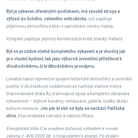
Byt je vybaven dřevěnými podlahami, má vysoké stropy a
výhled do tichého, zeleného vnitrobloku
, což zajišťuje
příjemnou atmosféru a klid i v samotném centru města.
Vytápění zajišťuje plynový kondenzační kotel značky Vaillant.
Byt se prodává včetně kompletního vybavení a je vhodný jak
pro vlastní bydlení, tak jako výborná investiční příležitost k
dlouhodobému, či krátkodobému pronájmu.
Lokalita nabízí výjimečné spojení historické atmosféry a centrální
polohy. V docházkové vzdálenosti se nachází stanice metra
Staroměstská (linka A), tramvajové spoje a kompletní občanská
vybavenost – stylové kavárny, restaurace, galerie, butiky, školy i
kulturní instituce.
Jen pár kroků od bytu se nachází Pařížská
ulice
, Staroměstské náměstí a nábřeží Vltavy.
Energetická třída G je uvedena dočasně, vzhledem k novele
zákona č. 406/2000 Sb. o hospodaření s energií. Po dodání