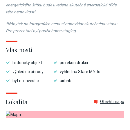
energetického štítku bude uvedena skutečná energetická třída
této nemovitosti.
*Nábytek na fotografiích nemusí odpovídat skutečnému stavu.
Pro prezentaci byl použit home staging.
Vlastnosti
historický objekt
po rekonstrukci
výhled do přírody
výhled na Staré Město
byt na investici
airbnb
Lokalita
Otevřít mapu