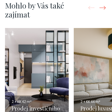
Mohlo by Vás také
zajímat
2 + KK
42 m²
2 + KK
44 m²
Prodej investičního
Prodej luxus