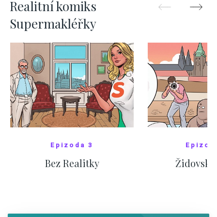
Realitní komiks
Supermakléřky
Epizoda 3
Epizod
Bez Realitky
Židovské
SHOW COMICS
SHOW CO