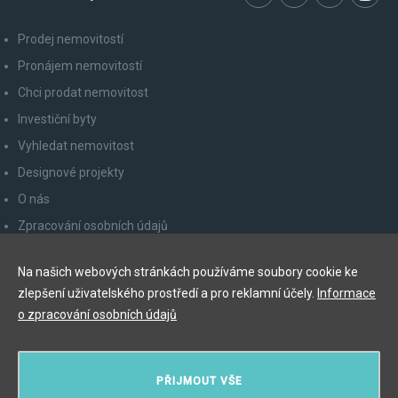
Prodej nemovitostí
Pronájem nemovitostí
Chci prodat nemovitost
Investiční byty
Vyhledat nemovitost
Designové projekty
O nás
Zpracování osobních údajů
Poučení spotřebitele
Na našich webových stránkách používáme soubory cookie ke
Odhlášení z newsletteru
zlepšení uživatelského prostředí a pro reklamní účely.
Informace
Kontakty
o zpracování osobních údajů
Y&T Luxury Property Prague Czech Republic s.r.o.
PŘIJMOUT VŠE
Elišky Krásnohorské 123/10, 110 00 Praha 1