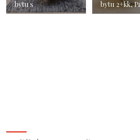
bytu s
bytu 2+kk, P
předzahrádkou -
Staré město 
Praha 6, 2+kk - 100
m2