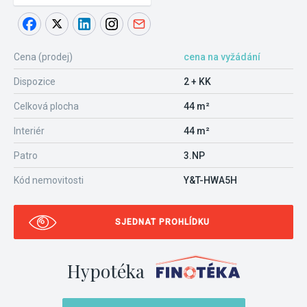
Cena (prodej)
cena na vyžádání
Dispozice
2 + KK
Celková plocha
44 m²
Interiér
44 m²
Patro
3.NP
Kód nemovitosti
Y&T-HWA5H
SJEDNAT PROHLÍDKU
Hypotéka