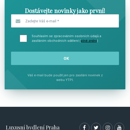
Dostávejte novinky jako první!
Zadejte Váš e-mail
*
Souhlasím se zpracováním osobních údajů a
zasíláním obchodních sdělení (
plné znění
)
Váš e-mail bude použit jen pro zasílání novinek z
webu YTPI.
Luxusní bydlení Praha