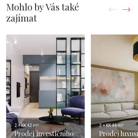
Mohlo by Vás také
zajímat
2 + KK
42 m²
2 + KK
44 m²
Prodej investičního
Prodej luxus