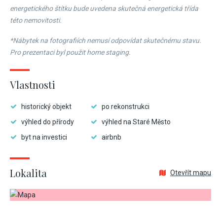
energetického štítku bude uvedena skutečná energetická třída
této nemovitosti.
*Nábytek na fotografiích nemusí odpovídat skutečnému stavu.
Pro prezentaci byl použit home staging.
Vlastnosti
historický objekt
po rekonstrukci
výhled do přírody
výhled na Staré Město
byt na investici
airbnb
Lokalita
Otevřít mapu