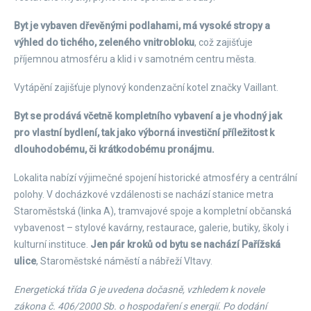
Byt je vybaven dřevěnými podlahami, má vysoké stropy a
výhled do tichého, zeleného vnitrobloku
, což zajišťuje
příjemnou atmosféru a klid i v samotném centru města.
Vytápění zajišťuje plynový kondenzační kotel značky Vaillant.
Byt se prodává včetně kompletního vybavení a je vhodný jak
pro vlastní bydlení, tak jako výborná investiční příležitost k
dlouhodobému, či krátkodobému pronájmu.
Lokalita nabízí výjimečné spojení historické atmosféry a centrální
polohy. V docházkové vzdálenosti se nachází stanice metra
Staroměstská (linka A), tramvajové spoje a kompletní občanská
vybavenost – stylové kavárny, restaurace, galerie, butiky, školy i
kulturní instituce.
Jen pár kroků od bytu se nachází Pařížská
ulice
, Staroměstské náměstí a nábřeží Vltavy.
Energetická třída G je uvedena dočasně, vzhledem k novele
zákona č. 406/2000 Sb. o hospodaření s energií. Po dodání