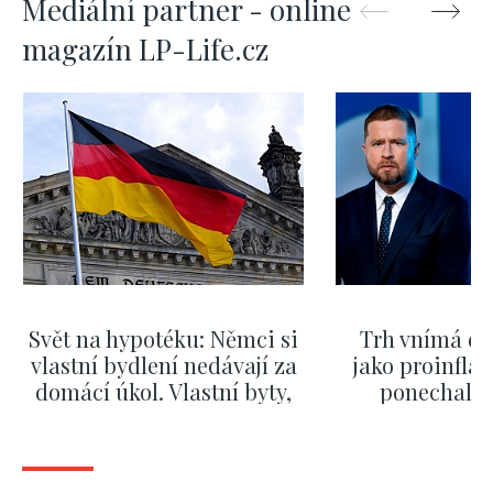
Mediální partner - online
magazín LP-Life.cz
Svět na hypotéku: Němci si
Trh vnímá dě
vlastní bydlení nedávají za
jako proinflač
domácí úkol. Vlastní byty,
ponechali 
kde bydlí někdo jiný
červnových 
ZOBRAZIT DALŠÍ
ZOBRAZIT