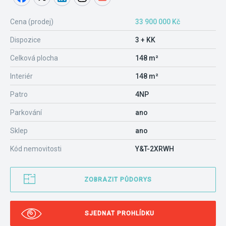
Cena (prodej)
33 900 000 Kč
Dispozice
3 + KK
Celková plocha
148 m²
Interiér
148 m²
Patro
4NP
Parkování
ano
Sklep
ano
Kód nemovitosti
Y&T-2XRWH
ZOBRAZIT PŮDORYS
SJEDNAT PROHLÍDKU