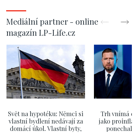
Mediální partner - online
magazín LP-Life.cz
Svět na hypotéku: Němci si
Trh vnímá dě
vlastní bydlení nedávají za
jako proinflač
domácí úkol. Vlastní byty,
ponechali 
kde bydlí někdo jiný
červnových 