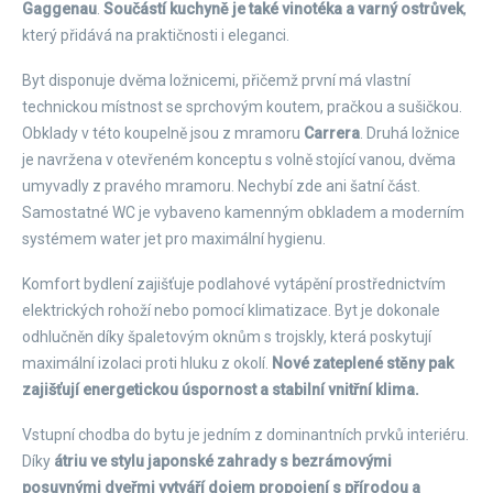
Gaggenau
.
Součástí kuchyně je také vinotéka a varný ostrůvek
,
který přidává na praktičnosti i eleganci.
Byt disponuje dvěma ložnicemi, přičemž první má vlastní
technickou místnost se sprchovým koutem, pračkou a sušičkou.
Obklady v této koupelně jsou z mramoru
Carrera
. Druhá ložnice
je navržena v otevřeném konceptu s volně stojící vanou, dvěma
umyvadly z pravého mramoru. Nechybí zde ani šatní část.
Samostatné WC je vybaveno kamenným obkladem a moderním
systémem water jet pro maximální hygienu.
Komfort bydlení zajišťuje podlahové vytápění prostřednictvím
elektrických rohoží nebo pomocí klimatizace. Byt je dokonale
odhlučněn díky špaletovým oknům s trojskly, která poskytují
maximální izolaci proti hluku z okolí.
Nové zateplené stěny pak
zajišťují energetickou úspornost a stabilní vnitřní klima.
Vstupní chodba do bytu je jedním z dominantních prvků interiéru.
Díky
átriu ve stylu japonské zahrady s bezrámovými
posuvnými dveřmi vytváří dojem propojení s přírodou a