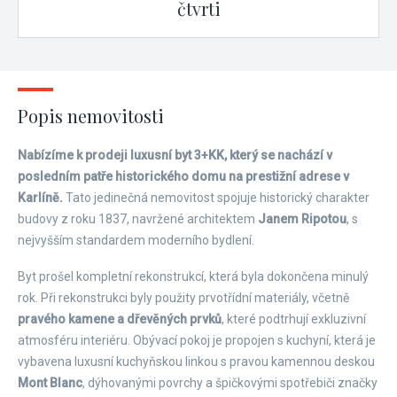
čtvrti
Popis nemovitosti
Nabízíme k prodeji luxusní byt 3+KK, který se nachází v
posledním patře historického domu na prestižní adrese v
Karlíně.
Tato jedinečná nemovitost spojuje historický charakter
budovy z roku 1837, navržené architektem
Janem Ripotou
, s
nejvyšším standardem moderního bydlení.
Byt prošel kompletní rekonstrukcí, která byla dokončena minulý
rok. Při rekonstrukci byly použity prvotřídní materiály, včetně
pravého kamene a dřevěných prvků
, které podtrhují exkluzivní
atmosféru interiéru. Obývací pokoj je propojen s kuchyní, která je
vybavena luxusní kuchyňskou linkou s pravou kamennou deskou
Mont Blanc
, dýhovanými povrchy a špičkovými spotřebiči značky