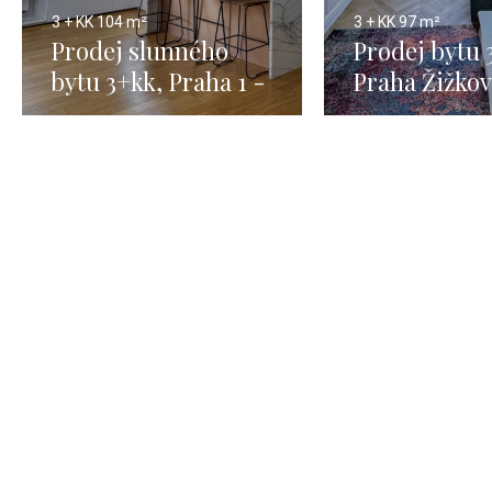
3 + KK
104 m²
3 + KK
97 m²
Prodej slunného
Prodej bytu 
bytu 3+kk, Praha 1 -
Praha Žižkov
104 m2