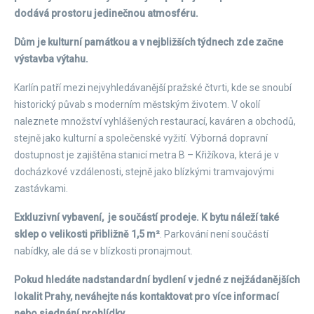
dodává prostoru jedinečnou atmosféru.
Dům je kulturní památkou a v nejbližších týdnech zde začne
výstavba výtahu.
Karlín patří mezi nejvyhledávanější pražské čtvrti, kde se snoubí
historický půvab s moderním městským životem. V okolí
naleznete množství vyhlášených restaurací, kaváren a obchodů,
stejně jako kulturní a společenské vyžití. Výborná dopravní
dostupnost je zajištěna stanicí metra B – Křižíkova, která je v
docházkové vzdálenosti, stejně jako blízkými tramvajovými
zastávkami.
Exkluzivní vybavení, je součástí prodeje. K bytu náleží také
sklep o velikosti přibližně 1,5 m²
. Parkování není součástí
nabídky, ale dá se v blízkosti pronajmout.
Pokud hledáte nadstandardní bydlení v jedné z nejžádanějších
lokalit Prahy, neváhejte nás kontaktovat pro více informací
nebo sjednání prohlídky.