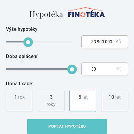
Hypotéka
Výše hypotéky:
Kč
Doba splácení:
let
Doba fixace:
1
rok
3
5
let
10
let
roky
POPTAT HYPOTÉKU