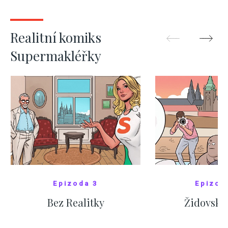
ZOBRAZIT DALŠÍ
ZOBRAZIT
Realitní komiks
Supermakléřky
Epizoda 3
Epizod
Bez Realitky
Židovské