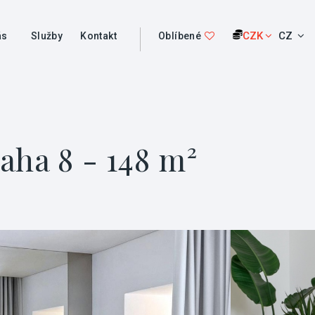
CZK
CZ
ás
Služby
Kontakt
Oblíbené
aha 8 - 148 m²