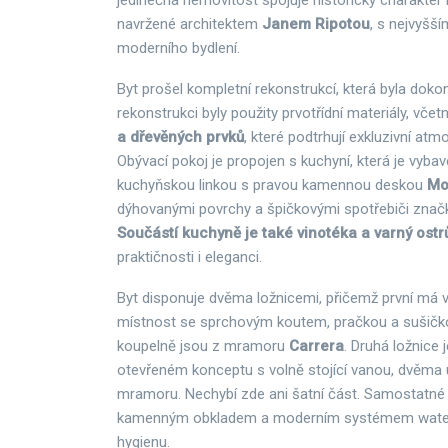
jedinečná nemovitost spojuje historický charakter
navržené architektem
Janem Ripotou
, s nejvyšš
moderního bydlení.
Byt prošel kompletní rekonstrukcí, která byla doko
rekonstrukci byly použity prvotřídní materiály, vče
a dřevěných prvků
, které podtrhují exkluzivní atmo
Obývací pokoj je propojen s kuchyní, která je vybav
kuchyňskou linkou s pravou kamennou deskou
Mo
dýhovanými povrchy a špičkovými spotřebiči zna
Součástí kuchyně je také vinotéka a varný ostr
praktičnosti i eleganci.
Byt disponuje dvěma ložnicemi, přičemž první má v
místnost se sprchovým koutem, pračkou a sušičko
koupelně jsou z mramoru
Carrera
. Druhá ložnice 
otevřeném konceptu s volně stojící vanou, dvěma
mramoru. Nechybí zde ani šatní část. Samostatné
kamenným obkladem a moderním systémem water 
hygienu.