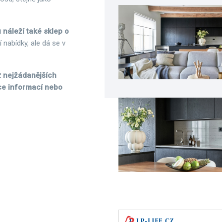
u náleží také sklep o
 nabídky, ale dá se v
z nejžádanějších
íce informací nebo