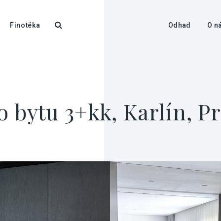
Finotéka
Odhad
O n
 bytu 3+kk, Karlín, Pr