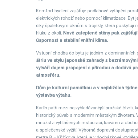
Komfort bydlení zajišťuje podlahové vytápění pros
elektrických rohoží nebo pomocí klimatizace. Byt 
díky špaletovým oknům s trojskly, která poskytují m
hluku z okolí.
Nové zateplené stěny pak zajišťuj
úspornost a stabilní vnitřní klima.
Vstupní chodba do bytu je jedním z dominantních pr
átriu ve stylu japonské zahrady s bezrámovým
vytváří dojem propojení s přírodou a dodává p
atmosféru.
Dům je kulturní památkou a v nejbližších týdn
výstavba výtahu.
Karlín patří mezi nejvyhledávanější pražské čtvrti, 
historický půvab s moderním městským životem. V
množství vyhlášených restaurací, kaváren a obchodů
a společenské vyžití. Výborná dopravní dostupnost 
metra B – Křižíkova, která je v docházkové vzdáleno