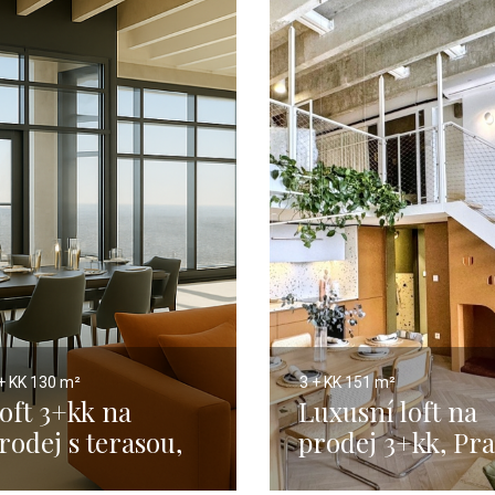
+ KK
130 m²
3 + KK
151 m²
oft 3+kk na
Luxusní loft na
rodej s terasou,
prodej 3+kk, Pr
raha - 130 m²
Modřany - 151 m