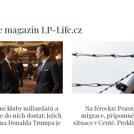
e magazín LP-Life.cz
né kluby miliardářů a
Na férovku: Pozor
se do nich dostat: Jejich
migrace, připomně
v na Donalda Trumpa je
situace v Ceutě. Prokl
nejasný
migrační pakt Čes