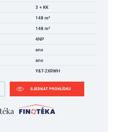
3 + KK
148 m²
148 m²
4NP
ano
ano
Y&T-2XRWH
SJEDNAT PROHLÍDKU
téka