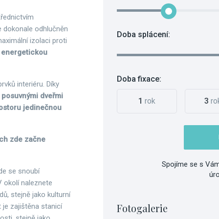
třednictvím
je dokonale odhlučněn
Doba splácení:
aximální izolaci proti
í energetickou
Doba fixace:
vků interiéru. Díky
i posuvnými dveřmi
1
rok
3
ro
rostoru jedinečnou
ech zde začne
Spojíme se s Vám
kde se snoubí
úr
 okolí naleznete
, stejně jako kulturní
Fotogalerie
je zajištěna stanicí
sti, stejně jako