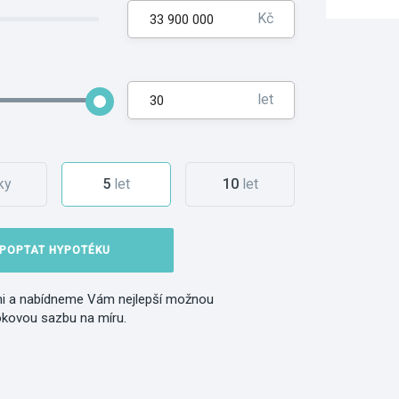
Kč
let
ky
5
let
10
let
POPTAT HYPOTÉKU
i a nabídneme Vám nejlepší možnou
okovou sazbu na míru.