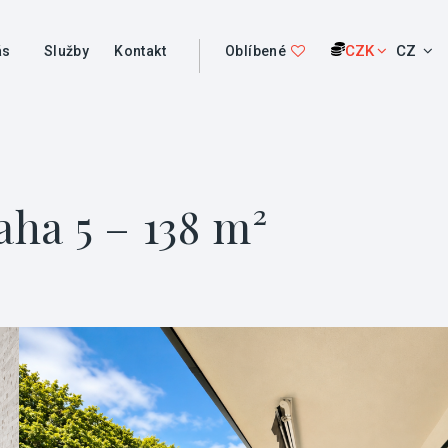
CZK
CZ
ás
Služby
Kontakt
Oblíbené
aha 5 – 138 m²