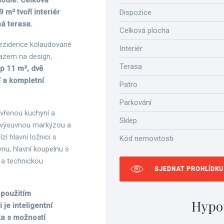
doule. Celková
 m² tvoří interiér
Dispozice
á terasa.
Celková plocha
rezidence kolaudované
Interiér
razem na design,
Terasa
ep 11 m², dvě
 a kompletní
Patro
Parkování
evřenou kuchyní a
Sklep
 s výsuvnou markýzou a
í hlavní ložnici s
Kód nemovitosti
vnu, hlavní koupelnu s
a technickou
SJEDNAT PROHLÍDKU
 použitím
Hypo
 je inteligentní
ka s možností