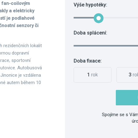
m fan-coilovým
Výše hypotéky:
kly a elektricky
tí je podlahové
čnostní senzory či
Doba splácení:
 rezidenčních lokalit
ornou dopravní
urace, sportovní
Doba fixace:
Butovice. Autobusová
1
rok
3
ro
Jinonice je vzdálena
upné autem během 10
Spojíme se s Vám
úr