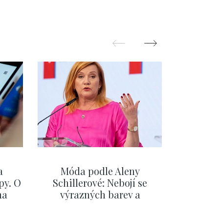
a
Móda podle Aleny
Na fér
py. O
Schillerové: Nebojí se
Evropu.
na
výrazných barev a
Česka, 
eřiny
pochopila, že styl je
se,
součástí její značky