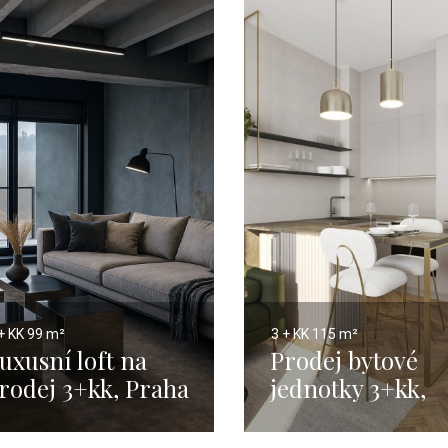
+ KK
99 m²
3 + KK
115 m²
uxusní loft na
Prodej bytové
rodej 3+kk, Praha
jednotky 3+kk,
 99 m²
Praha 2 Vinohra
- 115 m2