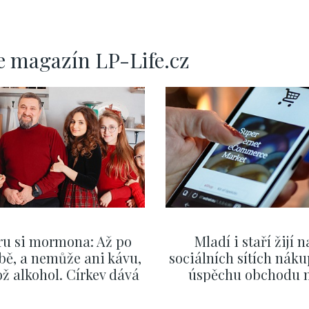
e magazín LP-Life.cz
ru si mormona: Až po
Mladí i staří žijí n
bě, a nemůže ani kávu,
sociálních sítích náku
ž alkohol. Církev dává
úspěchu obchodu 
zor i na první rande
internetu rozhodují vt