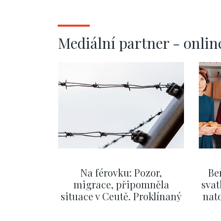
Mediální partner - onlin
Na férovku: Pozor,
Be
migrace, připomněla
svat
situace v Ceutě. Proklínaný
nato
migrační pakt Česku
po
pomáhá více než