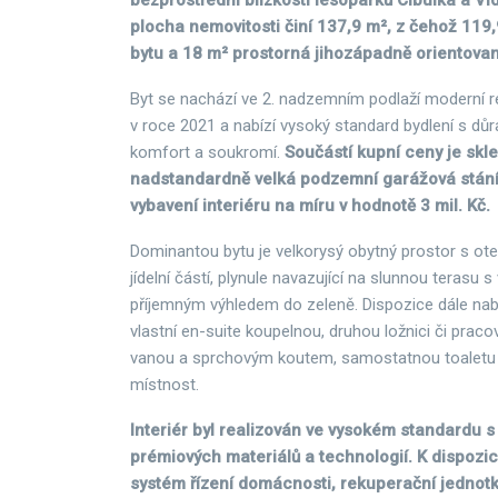
bezprostřední blízkosti lesoparků Cibulka a Vi
plocha nemovitosti činí 137,9 m², z čehož 119,9
bytu a 18 m² prostorná jihozápadně orientovan
Byt se nachází ve 2. nadzemním podlaží moderní 
v roce 2021 a nabízí vysoký standard bydlení s dů
komfort a soukromí.
Součástí kupní ceny je skl
nadstandardně velká podzemní garážová stání
vybavení interiéru na míru v hodnotě 3 mil. Kč.
Dominantou bytu je velkorysý obytný prostor s ot
jídelní částí, plynule navazující na slunnou terasu
příjemným výhledem do zeleně. Dispozice dále nabíz
vlastní en-suite koupelnou, druhou ložnici či praco
vanou a sprchovým koutem, samostatnou toaletu 
místnost.
Interiér byl realizován ve vysokém standardu s
prémiových materiálů a technologií. K dispozici
systém řízení domácnosti, rekuperační jednot