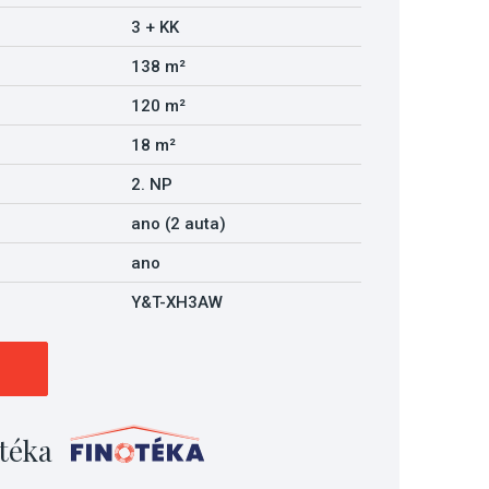
3 + KK
138 m²
120 m²
18 m²
2. NP
ano (2 auta)
ano
Y&T-XH3AW
téka