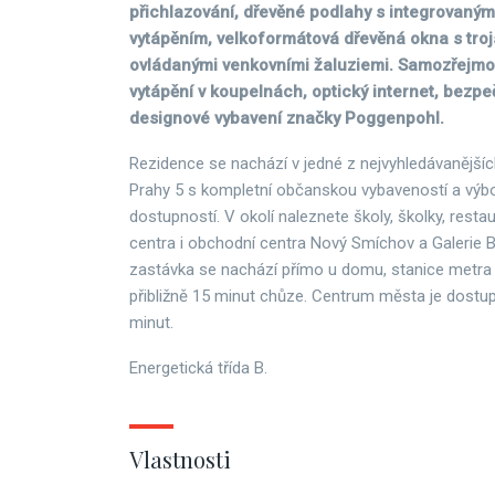
přichlazování, dřevěné podlahy s integrovaný
vytápěním, velkoformátová dřevěná okna s trojs
ovládanými venkovními žaluziemi. Samozřejmos
vytápění v koupelnách, optický internet, bezpe
designové vybavení značky Poggenpohl.
Rezidence se nachází v jedné z nejvyhledávanějších
Prahy 5 s kompletní občanskou vybaveností a výb
dostupností. V okolí naleznete školy, školky, resta
centra i obchodní centra Nový Smíchov a Galerie 
zastávka se nachází přímo u domu, stanice metra 
přibližně 15 minut chůze. Centrum města je dost
minut.
Energetická třída B.
Vlastnosti