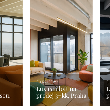
3 + KK
100 m²
3 
Luxusní loft na
L
asou,
prodej 3+kk, Praha
p
m²
- 100 m²
-