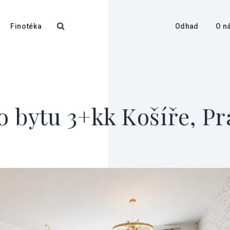
Finotéka
Odhad
O n
 bytu 3+kk Košíře, Pr