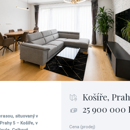
Košíře, Prah
25 900 000 
erasou, situovaný v
Prahy 5 – Košíře, v
Cena (prodej)