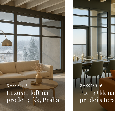
3 + KK
80 m²
3 + KK
130 m²
Luxusní loft na
Loft 3+kk na
prodej 3+kk, Praha
prodej s ter
- 80 m²
Praha - 130 