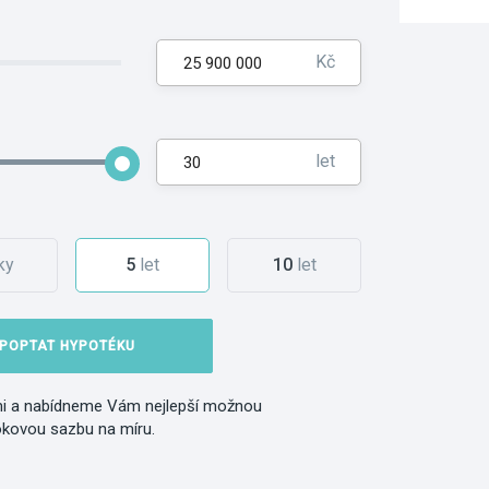
Kč
let
ky
5
let
10
let
POPTAT HYPOTÉKU
i a nabídneme Vám nejlepší možnou
okovou sazbu na míru.