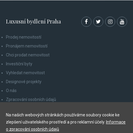
Luxusní bydlení Praha
Prodej nemovitostí
Pronájem nemovitostí
Chci prodat nemovitost
Investiční byty
Vyhledat nemovitost
Designové projekty
O nás
Zpracování osobních údajů
Poučení spotřebitele
Na našich webových stránkách používáme soubory cookie ke
Odhlášení z newsletteru
zlepšení uživatelského prostředí a pro reklamní účely.
Informace
Kontakty
o zpracování osobních údajů