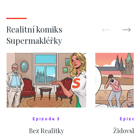
kde bydlí někdo jiný
červnových 
ZOBRAZIT DALŠÍ
ZOBRAZIT
Realitní komiks
Supermakléřky
Epizoda 3
Epizod
Bez Realitky
Židovské