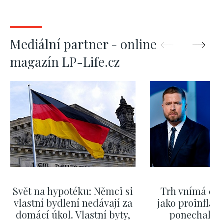
Mediální partner - online
magazín LP-Life.cz
Svět na hypotéku: Němci si
Trh vnímá dě
vlastní bydlení nedávají za
jako proinflač
domácí úkol. Vlastní byty,
ponechali 