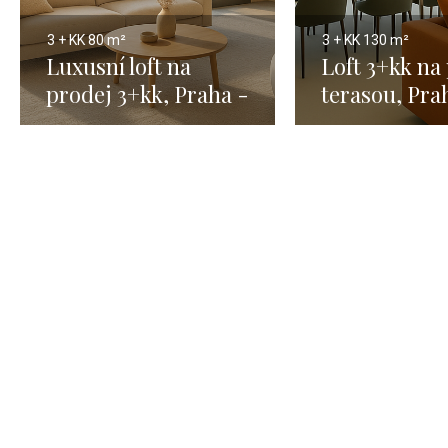
3 + KK
80 m²
3 + KK
130 m²
Luxusní loft na
Loft 3+kk na
prodej 3+kk, Praha -
terasou, Pra
80 m²
m²