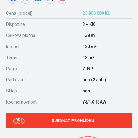
Cena (prodej)
25 900 000 Kč
Dispozice
3 + KK
Celková plocha
138 m²
Interiér
120 m²
Terasa
18 m²
Patro
2. NP
Parkování
ano (2 auta)
Sklep
ano
Kód nemovitosti
Y&T-XH3AW
SJEDNAT PROHLÍDKU