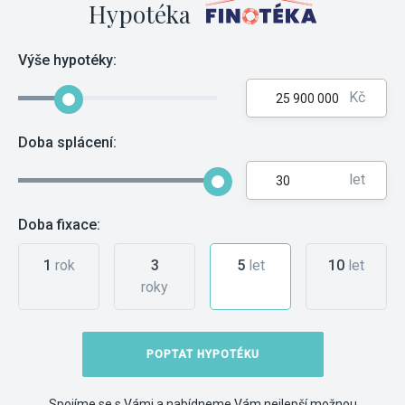
Hypotéka
Výše hypotéky:
Kč
Doba splácení:
let
Doba fixace:
1
rok
3
5
let
10
let
roky
POPTAT HYPOTÉKU
Spojíme se s Vámi a nabídneme Vám nejlepší možnou