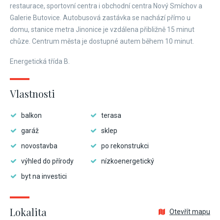
restaurace, sportovní centra i obchodní centra Nový Smíchov a
Galerie Butovice. Autobusová zastávka se nachází přímo u
domu, stanice metra Jinonice je vzdálena přibližně 15 minut
chůze. Centrum města je dostupné autem během 10 minut.
Energetická třída B.
Vlastnosti
balkon
terasa
garáž
sklep
novostavba
po rekonstrukci
výhled do přírody
nízkoenergetický
byt na investici
Lokalita
Otevřít mapu