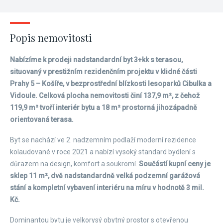
Popis nemovitosti
Nabízíme k prodeji nadstandardní byt 3+kk s terasou,
situovaný v prestižním rezidenčním projektu v klidné části
Prahy 5 – Košíře, v bezprostřední blízkosti lesoparků Cibulka a
Vidoule. Celková plocha nemovitosti činí 137,9 m², z čehož
119,9 m² tvoří interiér bytu a 18 m² prostorná jihozápadně
orientovaná terasa.
Byt se nachází ve 2. nadzemním podlaží moderní rezidence
kolaudované v roce 2021 a nabízí vysoký standard bydlení s
důrazem na design, komfort a soukromí.
Součástí kupní ceny je
sklep 11 m², dvě nadstandardně velká podzemní garážová
stání a kompletní vybavení interiéru na míru v hodnotě 3 mil.
Kč.
Dominantou bytu je velkorysý obytný prostor s otevřenou