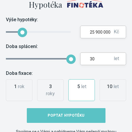
Hypotéka
Výše hypotéky:
Kč
Doba splácení:
let
Doba fixace:
1
rok
3
5
let
10
let
roky
POPTAT HYPOTÉKU
Spojíme se s Vámi a nabídneme Vám nejlepší možnou