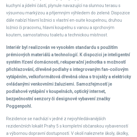
kuchyní a jídelní částí, plynule navazující na slunnou terasu s
výsuvnou markýzou a příjemným výhledem do zeleně. Dispozice
dále nabízí hlavní ložnici s vlastní en-suite koupelnou, druhou
ložnici či pracovnu, hlavní koupelnu s vanou a sprchovým
koutem, samostatnou toaletu a technickou místnost.
Interiér byl realizován ve vysokém standardu s použitím
prémiových materiálů a technologií. K dispozici je inteligentní
systém řízení domácnosti, rekuperační jednotka s možností
přichlazování, dřevěné podlahy s integrovaným fan-coilovým
vytápěním, velkoformátová dřevěná okna s trojskly a elektricky
ovládanými venkovními žaluziemi. Samozřejmostí je
podlahové vytápění v koupelnách, optický internet,
bezpečnostní senzory či designové vybavení značky
Poggenpohl.
Rezidence se nachází v jedné z nejvyhledávanějších
rezidenčních lokalit Prahy 5 s kompletní občanskou vybaveností
a výbornou dopravní dostupností. V okolí naleznete školy, školky,