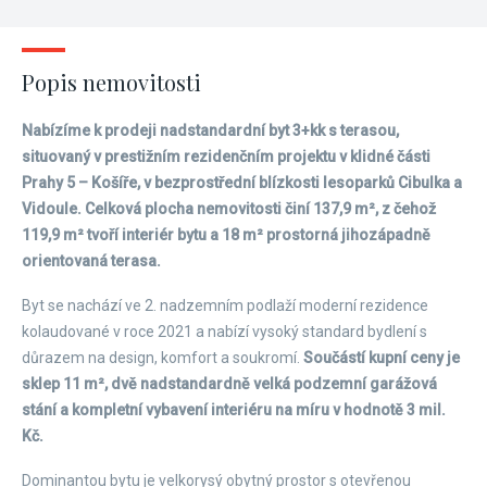
Popis nemovitosti
Nabízíme k prodeji nadstandardní byt 3+kk s terasou,
situovaný v prestižním rezidenčním projektu v klidné části
Prahy 5 – Košíře, v bezprostřední blízkosti lesoparků Cibulka a
Vidoule. Celková plocha nemovitosti činí 137,9 m², z čehož
119,9 m² tvoří interiér bytu a 18 m² prostorná jihozápadně
orientovaná terasa.
Byt se nachází ve 2. nadzemním podlaží moderní rezidence
kolaudované v roce 2021 a nabízí vysoký standard bydlení s
důrazem na design, komfort a soukromí.
Součástí kupní ceny je
sklep 11 m², dvě nadstandardně velká podzemní garážová
stání a kompletní vybavení interiéru na míru v hodnotě 3 mil.
Kč.
Dominantou bytu je velkorysý obytný prostor s otevřenou