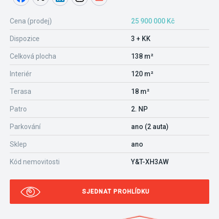
Cena (prodej)
25 900 000 Kč
Dispozice
3 + KK
Celková plocha
138 m²
Interiér
120 m²
Terasa
18 m²
Patro
2. NP
Parkování
ano (2 auta)
Sklep
ano
Kód nemovitosti
Y&T-XH3AW
SJEDNAT PROHLÍDKU