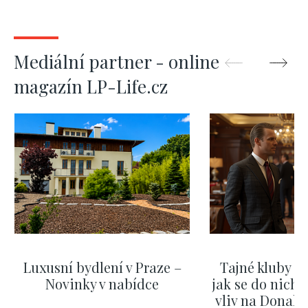
Mediální partner - online
magazín LP-Life.cz
Luxusní bydlení v Praze –
Tajné kluby m
Novinky v nabídce
jak se do nich d
vliv na Donald