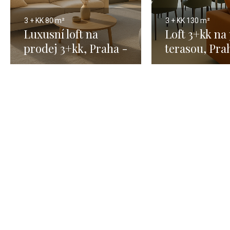
3 + KK
80 m²
3 + KK
130 m²
Luxusní loft na
Loft 3+kk na
prodej 3+kk, Praha -
terasou, Pra
80 m²
m²