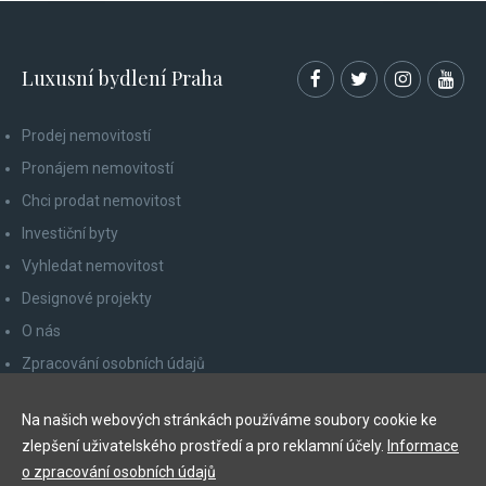
Luxusní bydlení Praha
Prodej nemovitostí
Pronájem nemovitostí
Chci prodat nemovitost
Investiční byty
Vyhledat nemovitost
Designové projekty
O nás
Zpracování osobních údajů
Poučení spotřebitele
Na našich webových stránkách používáme soubory cookie ke
Odhlášení z newsletteru
zlepšení uživatelského prostředí a pro reklamní účely.
Informace
Kontakty
o zpracování osobních údajů