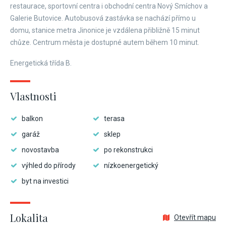
restaurace, sportovní centra i obchodní centra Nový Smíchov a
Galerie Butovice. Autobusová zastávka se nachází přímo u
domu, stanice metra Jinonice je vzdálena přibližně 15 minut
chůze. Centrum města je dostupné autem během 10 minut.
Energetická třída B.
Vlastnosti
balkon
terasa
garáž
sklep
novostavba
po rekonstrukci
výhled do přírody
nízkoenergetický
byt na investici
Lokalita
Otevřít mapu