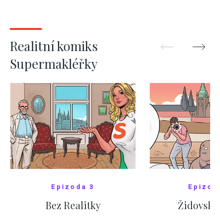
nejas
ZOBRAZIT DALŠÍ
ZOBRAZIT
Realitní komiks
Supermakléřky
Epizoda 3
Epizod
Bez Realitky
Židovské