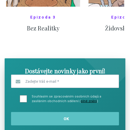
Epizoda 3
Epizod
Bez Realitky
Židovské
SHOW COMICS
SHOW CO
Dostávejte novinky jako první!
Zadejte Váš e-mail
*
Souhlasím se zpracováním osobních údajů a
zasíláním obchodních sdělení (
plné znění
)