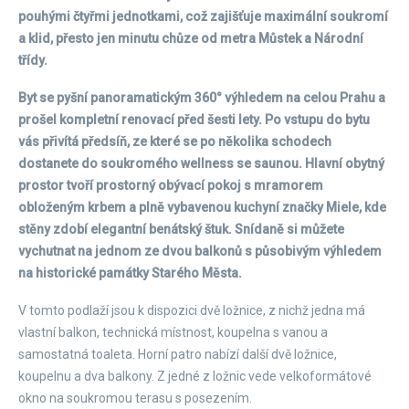
pouhými čtyřmi jednotkami, což zajišťuje maximální soukromí
a klid, přesto jen minutu chůze od metra Můstek a Národní
třídy.
Byt se pyšní panoramatickým 360° výhledem na celou Prahu a
prošel kompletní renovací před šesti lety. Po vstupu do bytu
vás přivítá předsíň, ze které se po několika schodech
dostanete do soukromého wellness se saunou. Hlavní obytný
prostor tvoří prostorný obývací pokoj s mramorem
obloženým krbem a plně vybavenou kuchyní značky Miele, kde
stěny zdobí elegantní benátský štuk. Snídaně si můžete
vychutnat na jednom ze dvou balkonů s působivým výhledem
na historické památky Starého Města.
V tomto podlaží jsou k dispozici dvě ložnice, z nichž jedna má
vlastní balkon, technická místnost, koupelna s vanou a
samostatná toaleta. Horní patro nabízí další dvě ložnice,
koupelnu a dva balkony. Z jedné z ložnic vede velkoformátové
okno na soukromou terasu s posezením.