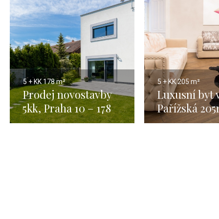
5 + KK
178 m²
5 + KK
205 m²
Prodej novostavby
Luxusní byt v
5kk, Praha 10 – 178
Pařížská 20
m2