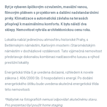
Byt je vybaven špičkovým ozvučením, masážní vanou,
filmovým plátnem s projektorem a dalšími nadstandardními
prvky. Klimatizace a automatická závlaha na terasách
přispívají k maximálnímu komfortu. K bytu náleží dva
sklepy. Nemovitost vyhrála architektonickou cenu roku.
Lokalita nabízí jedinečnou atmosféru historické Prahy, s
Betlémským náměstím, Karlovým mostem i Staroměstským
náměstím v docházkové vzdálenosti. Tato výjimečná nemovitost
představuje dokonalou kombinaci nadčasového luxusu a výhod
prestižní lokality.
Energetická třída G je uvedena dočasně, vzhledem k novele
zákona č. 406/2000 Sb. O hospodaření s energií. Po dodání
energetického štítku bude uvedena skutečná energetická třída
této nemovitosti.
*Nábytek na fotografiích nemusí odpovídat skutečnému stavu.
Pro prezentaci byl použit home staging.