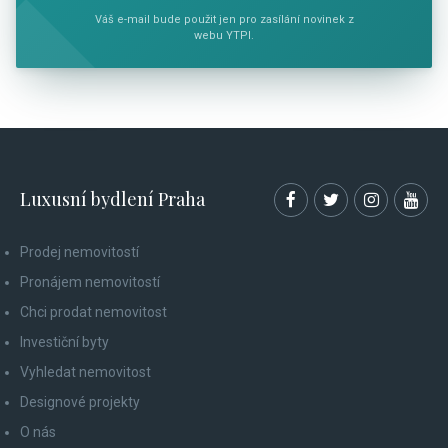
Váš e-mail bude použit jen pro zasílání novinek z
webu YTPI.
Luxusní bydlení Praha
Prodej nemovitostí
Pronájem nemovitostí
Chci prodat nemovitost
Investiční byty
Vyhledat nemovitost
Designové projekty
O nás