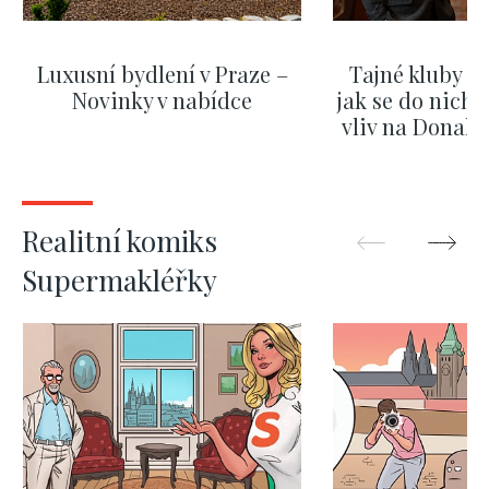
Luxusní bydlení v Praze –
Tajné kluby m
Novinky v nabídce
jak se do nich d
vliv na Donald
nejas
ZOBRAZIT DALŠÍ
ZOBRAZIT
Realitní komiks
Supermakléřky