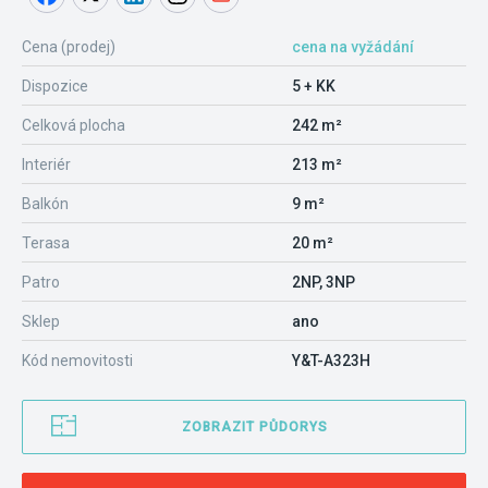
Cena (prodej)
cena na vyžádání
Dispozice
5 + KK
Celková plocha
242 m²
Interiér
213 m²
Balkón
9 m²
Terasa
20 m²
Patro
2NP, 3NP
Sklep
ano
Kód nemovitosti
Y&T-A323H
ZOBRAZIT PŮDORYS