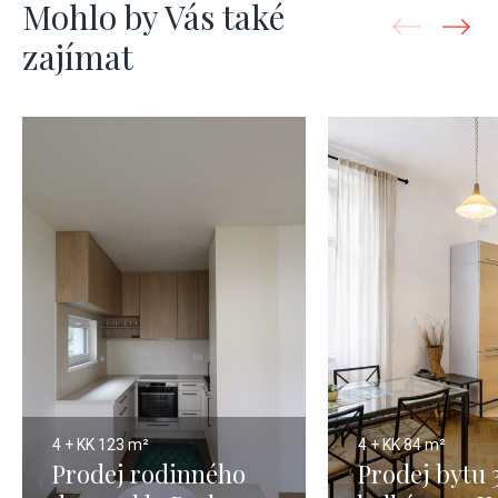
Mohlo by Vás také
zajímat
4 + KK
123 m²
4 + KK
84 m²
Prodej rodinného
Prodej bytu 