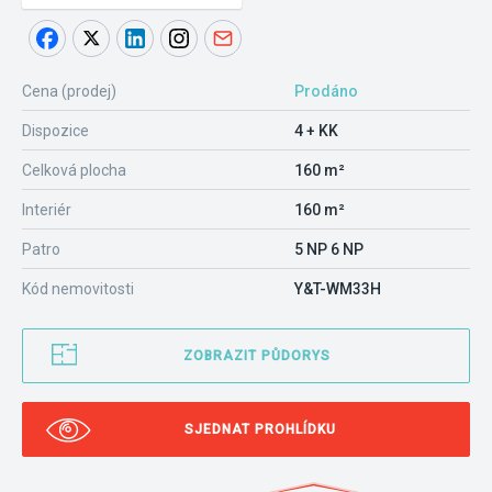
Cena (prodej)
Prodáno
Dispozice
4 + KK
Celková plocha
160 m²
Interiér
160 m²
Patro
5 NP 6 NP
Kód nemovitosti
Y&T-WM33H
ZOBRAZIT PŮDORYS
SJEDNAT PROHLÍDKU