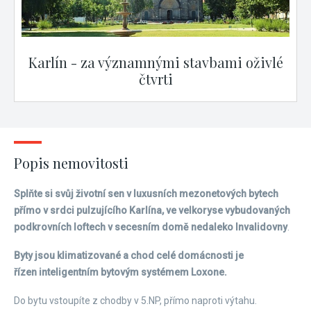
Karlín - za významnými stavbami oživlé
čtvrti
Popis nemovitosti
Splňte si svůj životní sen v luxusních mezonetových bytech
přímo v srdci pulzujícího Karlína, ve velkoryse vybudovaných
podkrovních loftech v secesním domě nedaleko Invalidovny
.
Byty jsou klimatizované a chod celé domácnosti je
řízen inteligentním bytovým systémem Loxone.
Do bytu vstoupíte z chodby v 5.NP, přímo naproti výtahu.