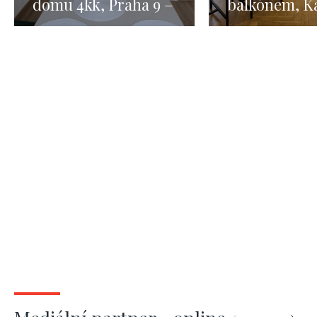
domu 4kk, Praha 9 –
balkónem, Ka
123m2
Světlé, Praha
m²