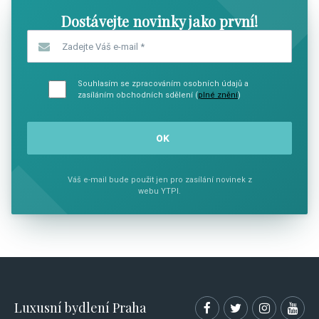
Dostávejte novinky jako první!
Zadejte Váš e-mail
*
Souhlasím se zpracováním osobních údajů a
zasíláním obchodních sdělení (
plné znění
)
Váš e-mail bude použit jen pro zasílání novinek z
webu YTPI.
Luxusní bydlení Praha