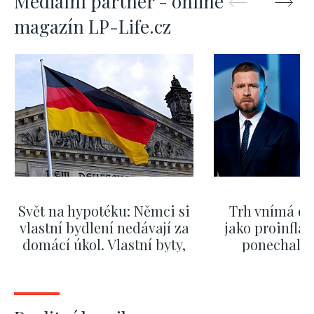
Mediální partner - online
magazín LP-Life.cz
Svět na hypotéku: Němci si
Trh vnímá dě
vlastní bydlení nedávají za
jako proinflač
domácí úkol. Vlastní byty,
ponechali 
kde bydlí někdo jiný
červnových 
ZOBRAZIT DALŠÍ
ZOBRAZIT