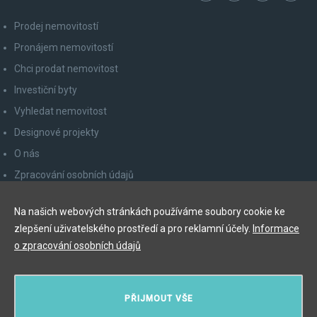
Prodej nemovitostí
Pronájem nemovitostí
Chci prodat nemovitost
Investiční byty
Vyhledat nemovitost
Designové projekty
O nás
Zpracování osobních údajů
Poučení spotřebitele
Na našich webových stránkách používáme soubory cookie ke
Odhlášení z newsletteru
zlepšení uživatelského prostředí a pro reklamní účely.
Informace
Kontakty
o zpracování osobních údajů
Y&T Luxury Property Prague Czech Republic s.r.o.
PŘIJMOUT VŠE
Elišky Krásnohorské 123/10, 110 00 Praha 1