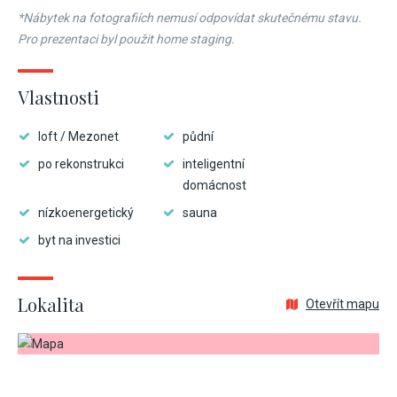
*Nábytek na fotografiích nemusí odpovídat skutečnému stavu.
Pro prezentaci byl použit home staging.
Vlastnosti
loft / Mezonet
půdní
po rekonstrukci
inteligentní
domácnost
nízkoenergetický
sauna
byt na investici
Lokalita
Otevřít mapu