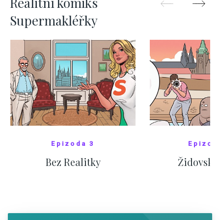
Realitní komiks
Supermakléřky
Epizoda 3
Epizod
Bez Realitky
Židovské
SHOW COMICS
SHOW CO