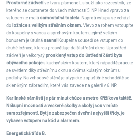
Prostorné zádveří
ve tvaru písmene L slouží jako rozcestník, ze
kterého se dostanete do všech místností 5. NP. Hned vpravo za
vstupem je malá
samostatná toaleta.
Naproti vstupu se vchází
do
ložnice s velikým střešním oknem.
Vlevo za rohem vstoupíte
do koupelny s vanou a sprchovým koutem, jejímž velkým
bonusem je útulná
sauna!
Koupelna sousedí se vstupem do
druhé ložnice, kterou prosvětluje další střešní okno. Uprostřed
zádveří je velkorysý
prosklený vstup do ústřední části bytu
obývacího pokoje
s kuchyňským koutem, který nápaditě pracuje
se světlem díky střešnímu oknu a dvěma kulatým oknům u
podlahy. Na vchodové stěně je atypické zapuštěné schodiště se
skleněným zábradlím, které vás zavede na galerii v 6. NP.
Karlínské náměstí je pár minut chůze a metro Křižíkova taktéž.
Nákupní možnosti a veškeré školky a školy jsou v místě
samozřejmostí. Byt je zabezpečen dveřmi nejvyšší třídy, je
vybaven vstupem na kód a alarmem.
Energetická třída B.