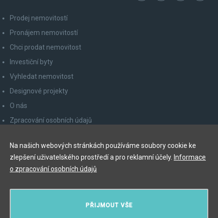
Prodej nemovitostí
Pronájem nemovitostí
Chci prodat nemovitost
Investiční byty
Vyhledat nemovitost
Designové projekty
O nás
Zpracování osobních údajů
Poučení spotřebitele
Na našich webových stránkách používáme soubory cookie ke
Odhlášení z newsletteru
zlepšení uživatelského prostředí a pro reklamní účely.
Informace
Kontakty
o zpracování osobních údajů
Y&T Luxury Property Prague Czech Republic s.r.o.
PŘIJMOUT VŠE
Elišky Krásnohorské 123/10, 110 00 Praha 1