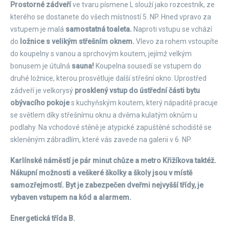
Prostorné zádveří
ve tvaru písmene L slouží jako rozcestník, ze
kterého se dostanete do všech místností 5. NP. Hned vpravo za
vstupem je malá
samostatná toaleta.
Naproti vstupu se vchází
do
ložnice s velikým střešním oknem.
Vlevo za rohem vstoupíte
do koupelny s vanou a sprchovým koutem, jejímž velkým
bonusem je útulná
sauna!
Koupelna sousedí se vstupem do
druhé ložnice, kterou prosvětluje další střešní okno. Uprostřed
zádveří je velkorysý
prosklený vstup do ústřední části bytu
obývacího pokoje
s kuchyňským koutem, který nápaditě pracuje
se světlem díky střešnímu oknu a dvěma kulatým oknům u
podlahy. Na vchodové stěně je atypické zapuštěné schodiště se
skleněným zábradlím, které vás zavede na galerii v 6. NP.
Karlínské náměstí je pár minut chůze a metro Křižíkova taktéž.
Nákupní možnosti a veškeré školky a školy jsou v místě
samozřejmostí. Byt je zabezpečen dveřmi nejvyšší třídy, je
vybaven vstupem na kód a alarmem.
Energetická třída B.