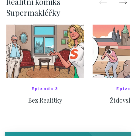
Realitní komiks
Supermakléřky
Epizoda 3
Epizod
Bez Realitky
Židovské
SHOW COMICS
SHOW CO