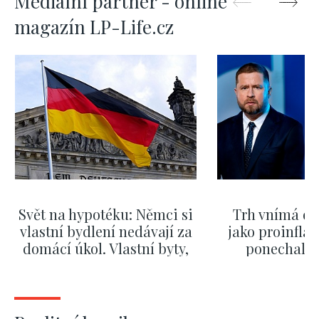
Mediální partner - online
magazín LP-Life.cz
Svět na hypotéku: Němci si
Trh vnímá dě
vlastní bydlení nedávají za
jako proinflač
domácí úkol. Vlastní byty,
ponechali 
kde bydlí někdo jiný
červnových 
ZOBRAZIT DALŠÍ
ZOBRAZIT