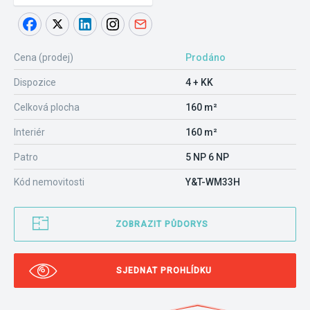
Cena (prodej)
Prodáno
Dispozice
4 + KK
Celková plocha
160 m²
Interiér
160 m²
Patro
5 NP 6 NP
Kód nemovitosti
Y&T-WM33H
ZOBRAZIT PŮDORYS
SJEDNAT PROHLÍDKU