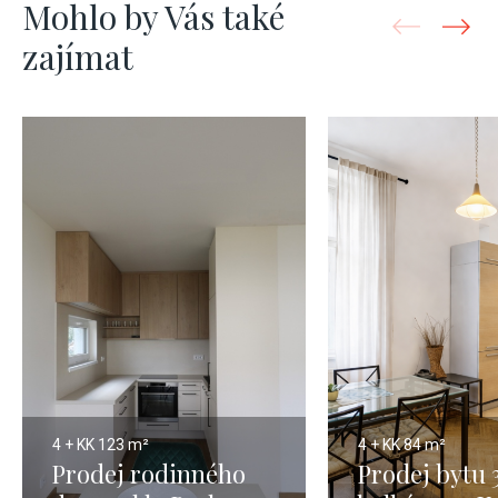
Mohlo by Vás také
zajímat
4 + KK
123 m²
4 + KK
84 m²
Prodej rodinného
Prodej bytu 