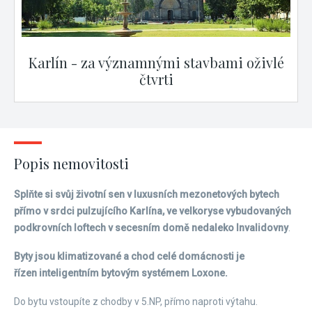
Karlín - za významnými stavbami oživlé
čtvrti
Popis nemovitosti
Splňte si svůj životní sen v luxusních mezonetových bytech
přímo v srdci pulzujícího Karlína, ve velkoryse vybudovaných
podkrovních loftech v secesním domě nedaleko Invalidovny
.
Byty jsou klimatizované a chod celé domácnosti je
řízen inteligentním bytovým systémem Loxone.
Do bytu vstoupíte z chodby v 5.NP, přímo naproti výtahu.