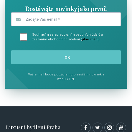
Dostávejte novinky jako první!
Zadejte Váš e-mail
*
Souhlasím se zpracováním osobních údajů a
zasíláním obchodních sdělení (
plné znění
)
Váš e-mail bude použit jen pro zasílání novinek z
webu YTPI.
Luxusní bydlení Praha