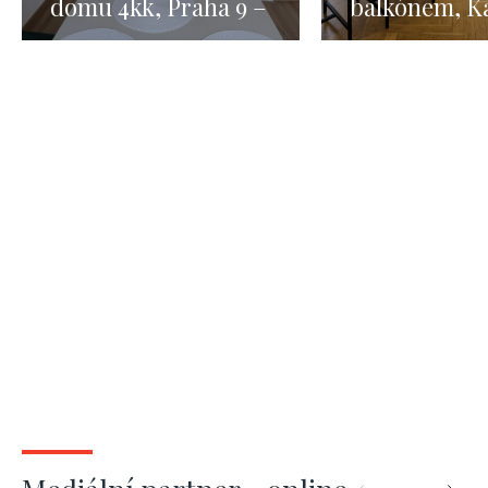
domu 4kk, Praha 9 –
balkónem, Ka
123m2
Světlé, Praha
m²