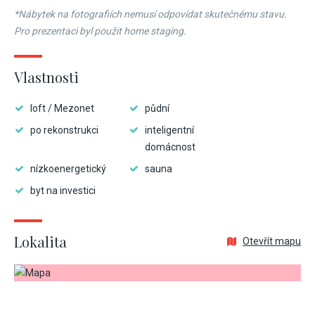
*Nábytek na fotografiích nemusí odpovídat skutečnému stavu.
Pro prezentaci byl použit home staging.
Vlastnosti
loft / Mezonet
půdní
po rekonstrukci
inteligentní
domácnost
nízkoenergetický
sauna
byt na investici
Lokalita
Otevřít mapu