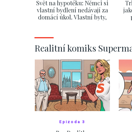
Svět na hypotéku: Němci si
Tr
vlastní bydlení nedávají za
jak
domácí úkol. Vlastní byty,
kde bydlí někdo jiný
č
ZOBRAZIT DALŠÍ
Realitní komiks Superm
Epizoda 3