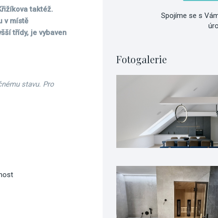
řižíkova taktéž.
Spojíme se s Vám
u v místě
úr
ší třídy, je vybaven
Fotogalerie
čnému stavu. Pro
nost