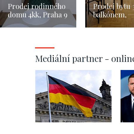
Prodej rodinného
Prodej bytu 
domu 4kk, Praha 9
balkónem,
– 123m2
Karolíny Svě
Praha 1 – 84
Mediální partner - onlin