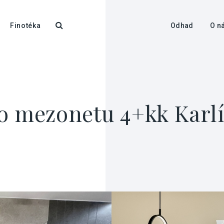
Finotéka
Odhad
O n
o mezonetu 4+kk Karlí