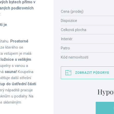
ových bytech přímo v
ovaných podkrovních
Cena (prodej)
.
Dispozice
i je
Celková plocha
Interiér
výtahu.
Prostorné
 ze kterého se
Patro
za vstupem je malá
Kód nemovitosti
o
ložnice s velikým
upelny s vanou a
lná
sauna!
Koupelna
ZOBRAZIT PŮDORYS
tluje další střešní
tup do ústřední části
Hypo
rý nápaditě pracuje
oknům u podlahy. Na
se skleněným