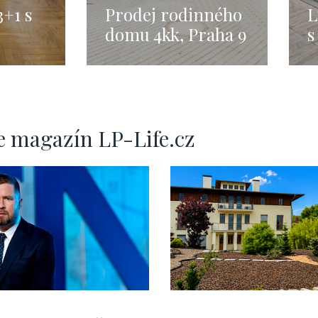
3+1 s
Prodej rodinného
L
domu 4kk, Praha 9
s
tlé,
– 123m2
-
 m²
e magazín LP-Life.cz