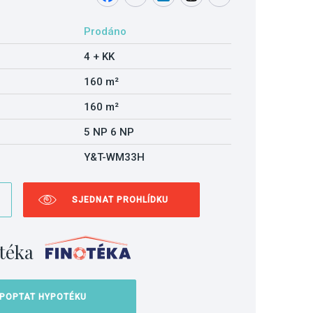
Prodáno
4 + KK
160 m²
160 m²
5 NP 6 NP
Y&T-WM33H
SJEDNAT PROHLÍDKU
téka
POPTAT HYPOTÉKU