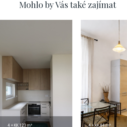
Mohlo by Vás také zajímat
4 + KK
123 m²
4 + KK
84 m²