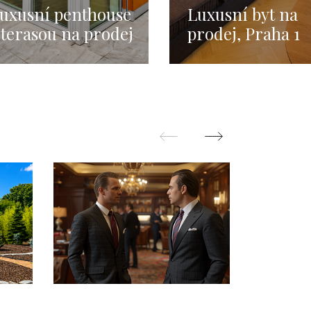
uxusní penthouse
Luxusní byt na
 terasou na prodej
prodej, Praha 1
 Praha 215m
Josefov - 160m