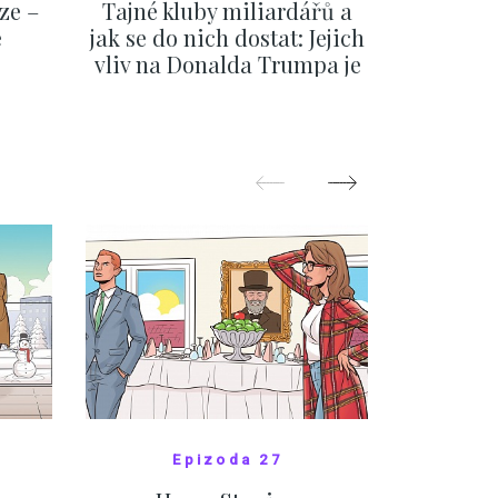
ze –
Tajné kluby miliardářů a
Na f
e
jak se do nich dostat: Jejich
migra
vliv na Donalda Trumpa je
situace 
nejasný
migra
pom
Oka
ZOBRAZIT DALŠÍ
Z
Epizoda 27