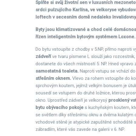
Splňte si svůj životní sen v luxusních mezonet
srdci pulzujícího Karlína, ve velkoryse vybud
loftech v secesním domě nedaleko Invalidovny
Byty jsou klimatizované a chod celé domácnost
řízen inteligentním bytovým systémem Loxone.
Do bytu vstoupíte z chodby v 5.NP, přímo naproti 
zádveří
ve tvaru písmene L slouží jako rozcestník,
dostanete do všech místností 5. NP. Hned vpravo 
samostatná toaleta.
Naproti vstupu se vchází d
střešním oknem.
Vlevo za rohem vstoupíte do ko
sprchovým koutem, jejímž velkým bonusem je útu
sousedí se vstupem do druhé ložnice, kterou prosvě
okno. Uprostřed zádveří je velkorysý
prosklený vs
bytu
obývacího pokoje
s kuchyňským koutem, kte
se světlem díky střešnímu oknu a dvěma kulatým 
vchodové stěně je atypické zapuštěné schodiště 
zábradlím, které vás zavede na galerii v 6. NP.