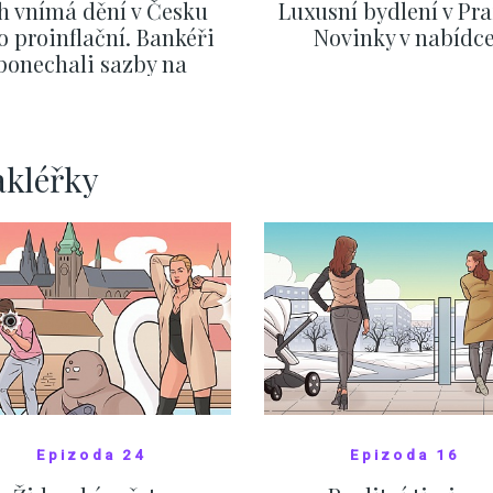
h vnímá dění v Česku
Luxusní bydlení v Pra
o proinflační. Bankéři
Novinky v nabídc
ponechali sazby na
ervnových hodnotách
ZOBRAZIT DALŠÍ
ZOBRAZIT DALŠÍ
akléřky
Epizoda 24
Epizoda 16