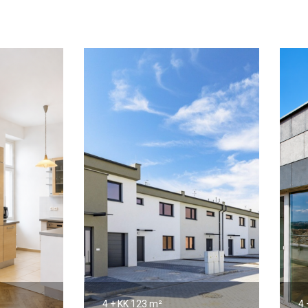
4 + KK
123 m²
4 