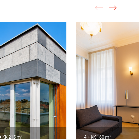
+ KK
215 m²
4 + KK
160 m²