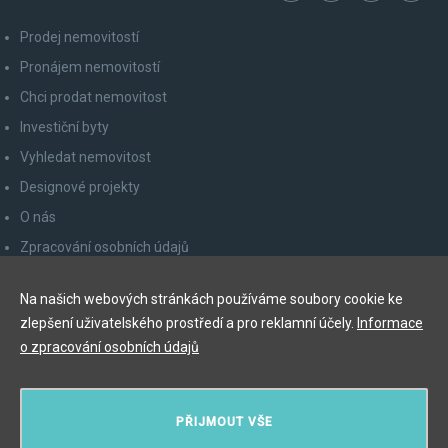
Prodej nemovitostí
Pronájem nemovitostí
Chci prodat nemovitost
Investiční byty
Vyhledat nemovitost
Designové projekty
O nás
Zpracování osobních údajů
Poučení spotřebitele
Na našich webových stránkách používáme soubory cookie ke
Odhlášení z newsletteru
zlepšení uživatelského prostředí a pro reklamní účely.
Informace
Kontakty
o zpracování osobních údajů
Y&T Luxury Property Prague Czech Republic s.r.o.
PŘIJMOUT VŠE
Elišky Krásnohorské 123/10, 110 00 Praha 1