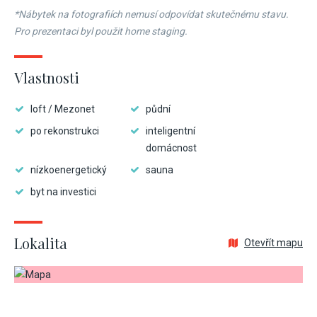
*Nábytek na fotografiích nemusí odpovídat skutečnému stavu.
Pro prezentaci byl použit home staging.
Vlastnosti
loft / Mezonet
půdní
po rekonstrukci
inteligentní
domácnost
nízkoenergetický
sauna
byt na investici
Lokalita
Otevřít mapu