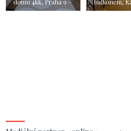
domu 4kk, Praha 9 –
balkónem, Ka
123m2
Světlé, Praha
m²