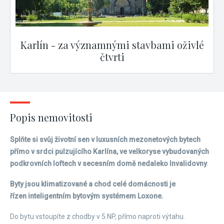
Karlín - za významnými stavbami oživlé
čtvrti
Popis nemovitosti
Splňte si svůj životní sen v luxusních mezonetových bytech
přímo v srdci pulzujícího Karlína, ve velkoryse vybudovaných
podkrovních loftech v secesním domě nedaleko Invalidovny
.
Byty jsou klimatizované a chod celé domácnosti je
řízen inteligentním bytovým systémem Loxone.
Do bytu vstoupíte z chodby v 5.NP, přímo naproti výtahu.