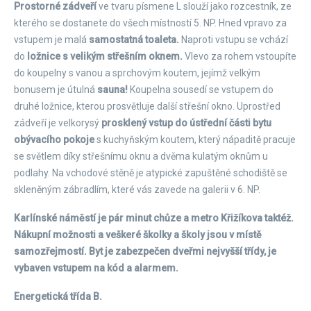
Prostorné zádveří
ve tvaru písmene L slouží jako rozcestník, ze
kterého se dostanete do všech místností 5. NP. Hned vpravo za
vstupem je malá
samostatná toaleta.
Naproti vstupu se vchází
do
ložnice s velikým střešním oknem.
Vlevo za rohem vstoupíte
do koupelny s vanou a sprchovým koutem, jejímž velkým
bonusem je útulná
sauna!
Koupelna sousedí se vstupem do
druhé ložnice, kterou prosvětluje další střešní okno. Uprostřed
zádveří je velkorysý
prosklený vstup do ústřední části bytu
obývacího pokoje
s kuchyňským koutem, který nápaditě pracuje
se světlem díky střešnímu oknu a dvěma kulatým oknům u
podlahy. Na vchodové stěně je atypické zapuštěné schodiště se
skleněným zábradlím, které vás zavede na galerii v 6. NP.
Karlínské náměstí je pár minut chůze a metro Křižíkova taktéž.
Nákupní možnosti a veškeré školky a školy jsou v místě
samozřejmostí. Byt je zabezpečen dveřmi nejvyšší třídy, je
vybaven vstupem na kód a alarmem.
Energetická třída B.