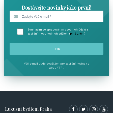
Dostávejte novinky jako první!
Zadejte Váš e-mail
*
Souhlasím se zpracováním osobních údajů a
zasíláním obchodních sdělení (
plné znění
)
Váš e-mail bude použit jen pro zasílání novinek z
webu YTPI.
Luxusní bydlení Praha