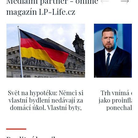
Mediální partner - online
magazín LP-Life.cz
Svět na hypotéku: Němci si
Trh vnímá dě
vlastní bydlení nedávají za
jako proinflač
domácí úkol. Vlastní byty,
ponechali 
kde bydlí někdo jiný
červnových 
ZOBRAZIT DALŠÍ
ZOBRAZIT