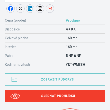
Cena (prodej)
Prodáno
Dispozice
4 + KK
Celková plocha
160 m²
Interiér
160 m²
Patro
5 NP 6 NP
Kód nemovitosti
Y&T-WM33H
ZOBRAZIT PŮDORYS
SJEDNAT PROHLÍDKU