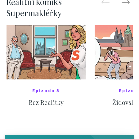
Realitní komiks
Supermakléřky
Epizoda 3
Epizod
Bez Realitky
Židovské
SHOW COMICS
SHOW CO