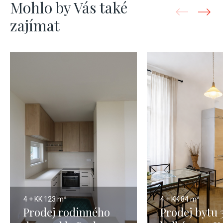
Mohlo by Vás také
zajímat
4 + KK
123 m²
4 + KK
84 m²
Prodej rodinného
Prodej bytu 