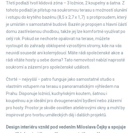
Třetí podlaží tvoří klidová zóna – 3 ložnice, 2 koupelny a šatna. Z
tohoto podlaží je přístup na soukromou terasu s možností slunění
i vstupu do krytého bazénu (8,5 x 2,7 x 1,7) s protiproudem, který
je umístěn v samostatné budově. Bazén je propojen s hlavní částí
domu zastřešenou chodbou, takže jej lze komfortně využívat po
celý rok. Pokud se nechcete opalovat na terase, můžete
vystoupit do zahrady obklopené vzrostlými stromy, kde na vás
neuvidí sousedé ani kolemjdoucí. Máte rádi společenské akce a
rádi vítáte hosty u sebe doma? Tato nemovitost nabízí naprosté
soukromí a zázemí pro společenské události.
Čtvrté – nejvyšší – patro funguje jako samostatné studio s
vlastním vstupem na terasu s panoramatickým výhledem na
Prahu. Disponuje ložnicí, kuchyňským koutem, šatnou i
koupelnou a je ideální pro dvougenerační bydlení nebo zázemí
pro hosty. Prostor je skvěle osvětlen ateliérovými okny a mohl by
inspirovat pro tvorbu uměleckých děj i dalších projektů.
Design interiéru vznikl pod vedením Miloslava Čejky a spojuje