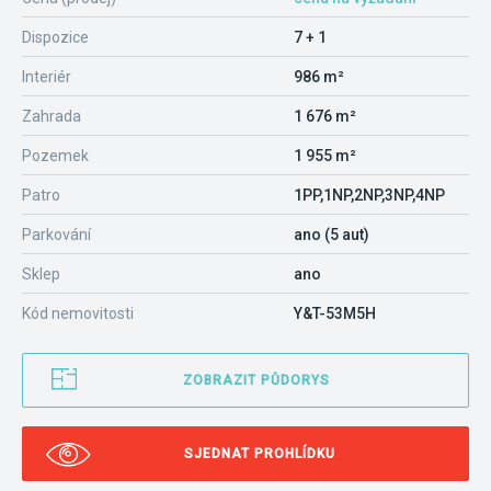
Dispozice
7 + 1
Interiér
986 m²
Zahrada
1 676 m²
Pozemek
1 955 m²
Patro
1PP,1NP,2NP,3NP,4NP
Parkování
ano (5 aut)
Sklep
ano
Kód nemovitosti
Y&T-53M5H
ZOBRAZIT PŮDORYS
SJEDNAT PROHLÍDKU