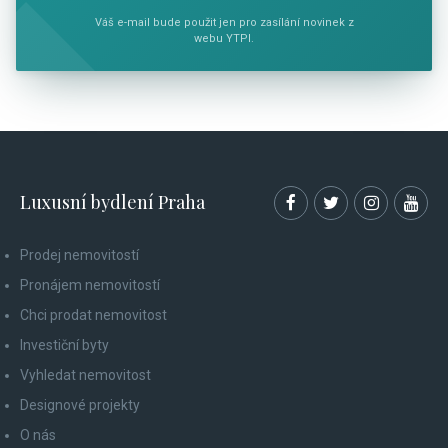
Váš e-mail bude použit jen pro zasílání novinek z
webu YTPI.
Luxusní bydlení Praha
Prodej nemovitostí
Pronájem nemovitostí
Chci prodat nemovitost
Investiční byty
Vyhledat nemovitost
Designové projekty
O nás