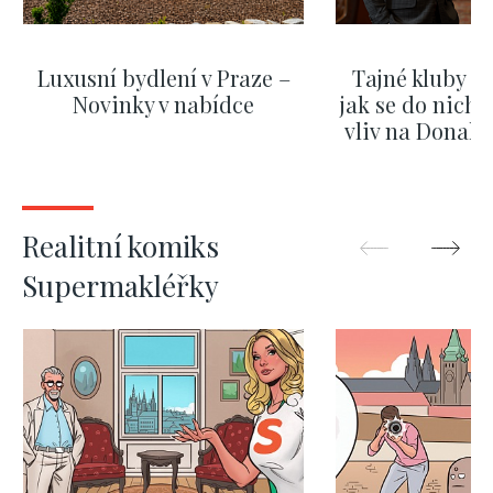
Luxusní bydlení v Praze –
Tajné kluby m
Novinky v nabídce
jak se do nich d
vliv na Donald
nejas
ZOBRAZIT DALŠÍ
ZOBRAZIT
Realitní komiks
Supermakléřky