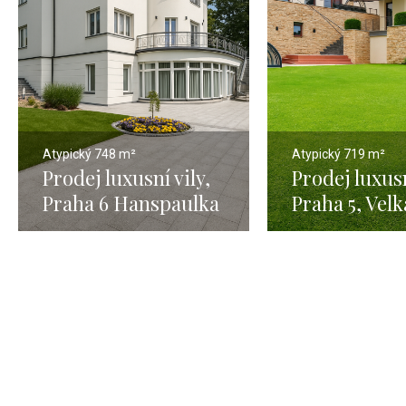
Atypický
748 m²
Atypický
719 m²
Prodej luxusní vily,
Prodej luxusn
Praha 6 Hanspaulka
Praha 5, Velk
– 748 m2
Chuchle - 67
pozemkem 2 