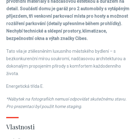
prvotřídní materiály s nadčasovou estetikou a důrazem na
detail. Součástí domu je garáž pro 2 automobily s vytápěným
příjezdem, tři venkovní parkovací místa pro hosty a možnost
rozšíření parkování (detaily upřesníme během prohlídky).
Nechybí technické a sklepní prostory, klimatizace,
bezpečnostní okna a výtah značky Cibes.
Tato vila je ztělesněním luxusního městského bydlení – s
bezkonkurenční mírou soukromí, nadčasovou architekturou a
dokonalým propojením přírody s komfortem každodenního
života.
Energetická třída E.
*Nábytek na fotografiích nemusí odpovídat skutečnému stavu.
Pro prezentaci byl použit home staging.
Vlastnosti