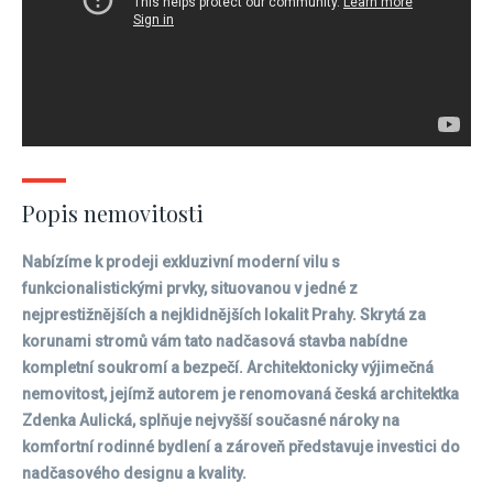
Popis nemovitosti
Nabízíme k prodeji exkluzivní moderní vilu s
funkcionalistickými prvky, situovanou v jedné z
nejprestižnějších a nejklidnějších lokalit Prahy. Skrytá za
korunami stromů vám tato nadčasová stavba nabídne
kompletní soukromí a bezpečí. Architektonicky výjimečná
nemovitost, jejímž autorem je renomovaná česká architektka
Zdenka Aulická, splňuje nejvyšší současné nároky na
komfortní rodinné bydlení a zároveň představuje investici do
nadčasového designu a kvality.