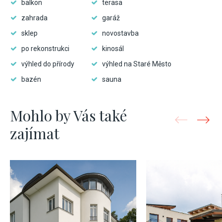
balkon
terasa
zahrada
garáž
sklep
novostavba
po rekonstrukci
kinosál
výhled do přírody
výhled na Staré Město
bazén
sauna
Mohlo by Vás také
zajímat