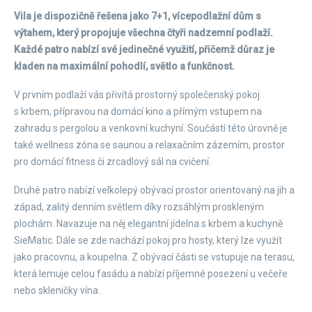
Vila je dispozičně řešena jako 7+1, vícepodlažní dům s
výtahem, který propojuje všechna čtyři nadzemní podlaží.
Každé patro nabízí své jedinečné využití, přičemž důraz je
kladen na maximální pohodlí, světlo a funkčnost.
V prvním podlaží vás přivítá prostorný společenský pokoj
s krbem, přípravou na domácí kino a přímým vstupem na
zahradu s pergolou a venkovní kuchyní. Součástí této úrovně je
také wellness zóna se saunou a relaxačním zázemím, prostor
pro domácí fitness či zrcadlový sál na cvičení.
Druhé patro nabízí velkolepý obývací prostor orientovaný na jih a
západ, zalitý denním světlem díky rozsáhlým proskleným
plochám. Navazuje na něj elegantní jídelna s krbem a kuchyně
SieMatic. Dále se zde nachází pokoj pro hosty, který lze využít
jako pracovnu, a koupelna. Z obývací části se vstupuje na terasu,
která lemuje celou fasádu a nabízí příjemné posezení u večeře
nebo skleničky vína.