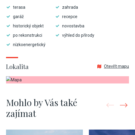
terasa
zahrada
garáž
recepce
historický objekt
novostavba
po rekonstrukci
výhled do přírody
nízkoenergetický
Lokalita
Otevřít mapu
Mohlo by Vás také
zajímat