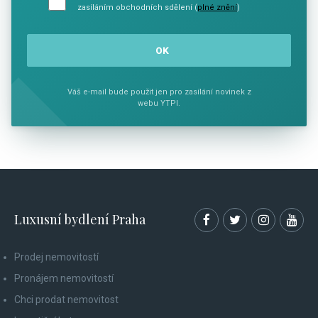
zasíláním obchodních sdělení (
plné znění
)
Váš e-mail bude použit jen pro zasílání novinek z
webu YTPI.
Luxusní bydlení Praha
Prodej nemovitostí
Pronájem nemovitostí
Chci prodat nemovitost