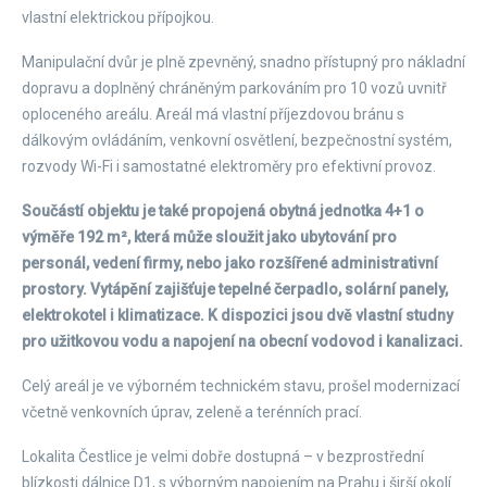
vlastní elektrickou přípojkou.
Manipulační dvůr je plně zpevněný, snadno přístupný pro nákladní
dopravu a doplněný chráněným parkováním pro 10 vozů uvnitř
oploceného areálu. Areál má vlastní příjezdovou bránu s
dálkovým ovládáním, venkovní osvětlení, bezpečnostní systém,
rozvody Wi-Fi i samostatné elektroměry pro efektivní provoz.
Součástí objektu je také propojená obytná jednotka 4+1 o
výměře 192 m², která může sloužit jako ubytování pro
personál, vedení firmy, nebo jako rozšířené administrativní
prostory. Vytápění zajišťuje tepelné čerpadlo, solární panely,
elektrokotel i klimatizace. K dispozici jsou dvě vlastní studny
pro užitkovou vodu a napojení na obecní vodovod i kanalizaci.
Celý areál je ve výborném technickém stavu, prošel modernizací
včetně venkovních úprav, zeleně a terénních prací.
Lokalita Čestlice je velmi dobře dostupná – v bezprostřední
blízkosti dálnice D1, s výborným napojením na Prahu i širší okolí.