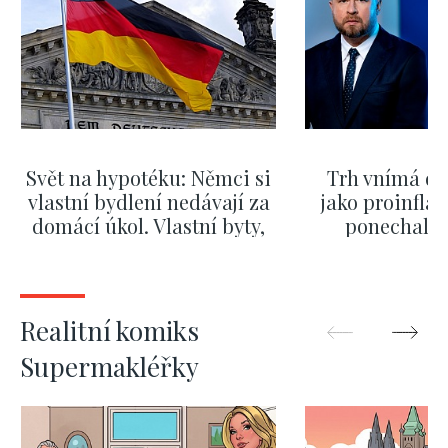
Svět na hypotéku: Němci si
Trh vnímá dě
vlastní bydlení nedávají za
jako proinflač
domácí úkol. Vlastní byty,
ponechali 
kde bydlí někdo jiný
červnových 
ZOBRAZIT DALŠÍ
ZOBRAZIT
Realitní komiks
Supermakléřky