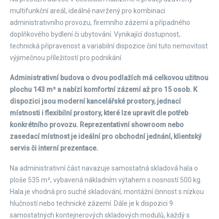
multifunkční areál, ideálně navržený pro kombinaci
administrativního provozu, firemního zázemí a případného
doplňkového bydlení či ubytování. Vynikající dostupnost,
technická připravenost a variabilní dispozice činí tuto nemovitost
výjimečnou příležitostí pro podnikání.
Administrativní budova o dvou podlažích má celkovou užitnou
plochu 143 m² a nabízí komfortní zázemí až pro 15 osob. K
dispozici jsou moderní kancelářské prostory, jednací
místnosti i flexibilní prostory, které lze upravit dle potřeb
konkrétního provozu. Reprezentativní showroom nebo
zasedací místnost je ideální pro obchodní jednání, klientský
servis či interní prezentace.
Na administrativní část navazuje samostatná skladová hala o
ploše 535 m², vybavená nákladním výtahem s nosností 500 kg.
Hala je vhodná pro suché skladování, montážní činnost s nízkou
hlučností nebo technické zázemí. Dále je k dispozici 9
samostatných kontejnerových skladových modulů, každý s