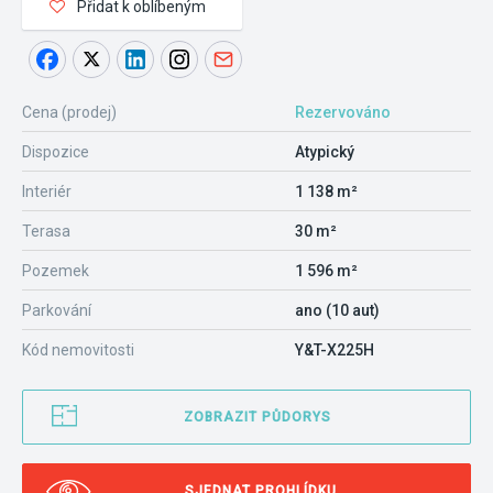
Přidat k oblíbeným
Cena (prodej)
Rezervováno
Dispozice
Atypický
Interiér
1 138 m²
Terasa
30 m²
Pozemek
1 596 m²
Parkování
ano (10 aut)
Kód nemovitosti
Y&T-X225H
ZOBRAZIT PŮDORYS
SJEDNAT PROHLÍDKU