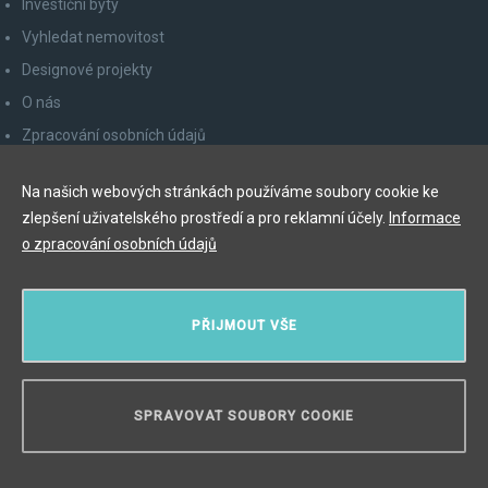
Investiční byty
Vyhledat nemovitost
Designové projekty
O nás
Zpracování osobních údajů
Poučení spotřebitele
Na našich webových stránkách používáme soubory cookie ke
Odhlášení z newsletteru
zlepšení uživatelského prostředí a pro reklamní účely.
Informace
Kontakty
o zpracování osobních údajů
Y&T Luxury Property Prague Czech Republic s.r.o.
PŘIJMOUT VŠE
Elišky Krásnohorské 123/10, 110 00 Praha 1
Myslíková 245/3, 110 00 Praha 1
IČ: 29055113
SPRAVOVAT SOUBORY COOKIE
POTŘEBUJETE PORADIT?
Copyright © 2026, Y&T Luxury Property.