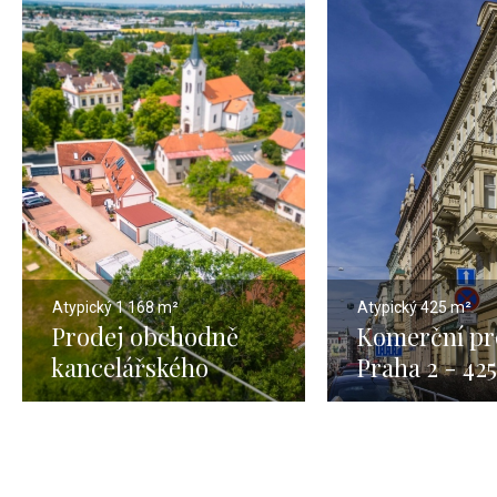
Atypický
1 168 m²
Atypický
425 m²
Prodej obchodně
Komerční pr
kancelářského
Praha 2 - 42
prostoru s
pozemkem 1596 m2 -
Čestlice