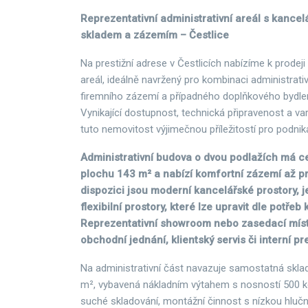
Reprezentativní administrativní areál s kanc
skladem a zázemím – Čestlice
Na prestižní adrese v Čestlicích nabízíme k prodej
areál, ideálně navržený pro kombinaci administrati
firemního zázemí a případného doplňkového bydlení
Vynikající dostupnost, technická připravenost a vari
tuto nemovitost výjimečnou příležitostí pro podniká
Administrativní budova o dvou podlažích má c
plochu 143 m² a nabízí komfortní zázemí až pr
dispozici jsou moderní kancelářské prostory, j
flexibilní prostory, které lze upravit dle potře
Reprezentativní showroom nebo zasedací místn
obchodní jednání, klientský servis či interní p
Na administrativní část navazuje samostatná skla
m², vybavená nákladním výtahem s nosností 500 kg
suché skladování, montážní činnost s nízkou hluč