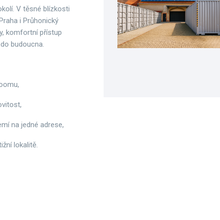
kolí. V těsné blízkosti
Praha i Průhonický
y, komfortní přístup
l do budoucna.
roomu,
vitost,
emí na jedné adrese,
ižní lokalitě.