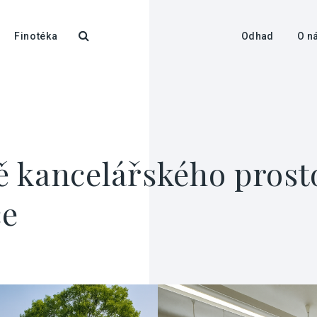
Finotéka
Odhad
O n
ě kancelářského pros
ce