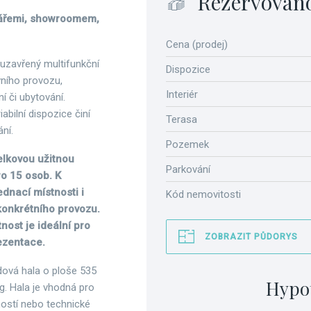
Rezervován
elářemi, showroomem,
Cena (prodej)
i uzavřený multifunkční
Dispozice
vního provozu,
Interiér
 či ubytování.
abilní dispozice činí
Terasa
ní.
Pozemek
elkovou užitnou
Parkování
o 15 osob. K
ednací místnosti i
Kód nemovitosti
b konkrétního provozu.
ost je ideální pro
ZOBRAZIT PŮDORYS
rezentace.
dová hala o ploše 535
Hypo
. Hala je vhodná pro
ností nebo technické