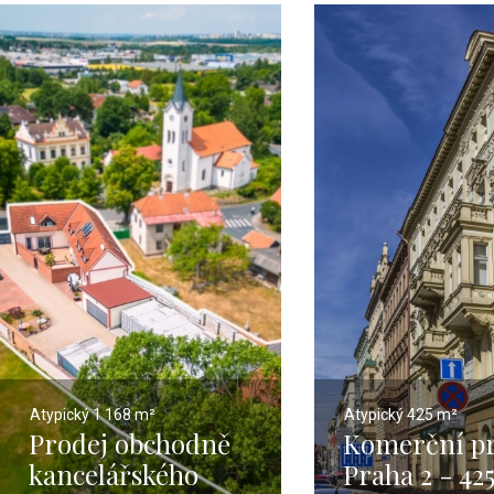
Atypický
1 168 m²
Atypický
425 m²
Prodej obchodně
Komerční pr
kancelářského
Praha 2 - 42