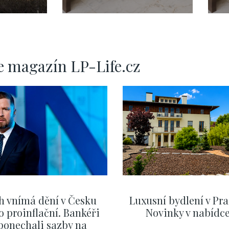
prostor, Praha 1 -
p
Nové Město - 135m
N
e magazín LP-Life.cz
h vnímá dění v Česku
Luxusní bydlení v Pra
o proinflační. Bankéři
Novinky v nabídc
ponechali sazby na