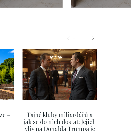
rostor, Praha 1 -
prostor, Praha 1
ové Město - 135m
Nové Město
ze –
Tajné kluby miliardářů a
Na f
e
jak se do nich dostat: Jejich
migra
vliv na Donalda Trumpa je
situace 