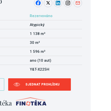
o
Rezervováno
Atypický
1 138 m²
30 m²
1 596 m²
ano (10 aut)
Y&T-X225H
SJEDNAT PROHLÍDKU
téka