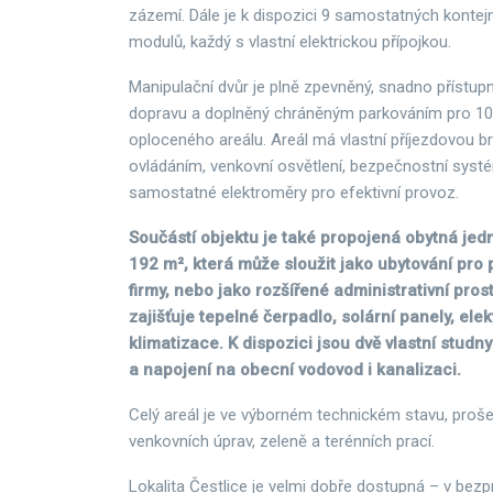
zázemí. Dále je k dispozici 9 samostatných konte
modulů, každý s vlastní elektrickou přípojkou.
Manipulační dvůr je plně zpevněný, snadno přístupn
dopravu a doplněný chráněným parkováním pro 10 
oploceného areálu. Areál má vlastní příjezdovou 
ovládáním, venkovní osvětlení, bezpečnostní systé
samostatné elektroměry pro efektivní provoz.
Součástí objektu je také propojená obytná jed
192 m², která může sloužit jako ubytování pro 
firmy, nebo jako rozšířené administrativní pros
zajišťuje tepelné čerpadlo, solární panely, elek
klimatizace. K dispozici jsou dvě vlastní studn
a napojení na obecní vodovod i kanalizaci.
Celý areál je ve výborném technickém stavu, proš
venkovních úprav, zeleně a terénních prací.
Lokalita Čestlice je velmi dobře dostupná – v bezpr