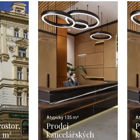
Atypický
135 m²
A
ostor,
Prodej
P
5 m²
kancelářských
k