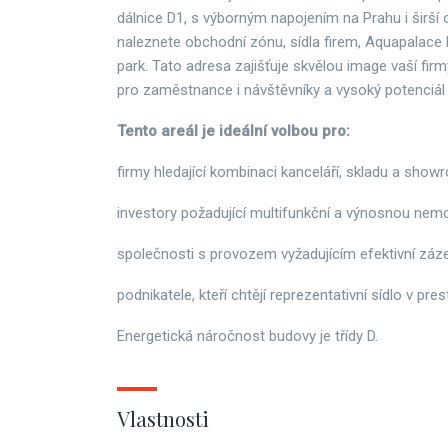
dálnice D1, s výborným napojením na Prahu i širší o
naleznete obchodní zónu, sídla firem, Aquapalace 
park. Tato adresa zajišťuje skvělou image vaší firm
pro zaměstnance i návštěvníky a vysoký potenciá
Tento areál je ideální volbou pro:
firmy hledající kombinaci kanceláří, skladu a show
investory požadující multifunkční a výnosnou nemo
společnosti s provozem vyžadujícím efektivní záz
podnikatele, kteří chtějí reprezentativní sídlo v prest
Energetická náročnost budovy je třídy D.
Vlastnosti