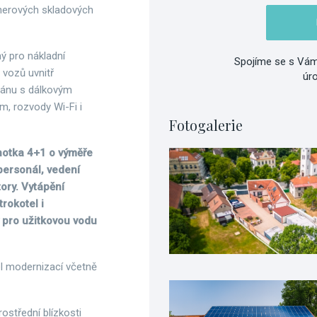
jnerových skladových
ý pro nákladní
Spojíme se s Vám
vozů uvnitř
úr
bránu s dálkovým
m, rozvody Wi-Fi i
Fotogalerie
notka 4+1 o výměře
personál, vedení
tory. Vytápění
trokotel i
y pro užitkovou vodu
el modernizací včetně
ostřední blízkosti