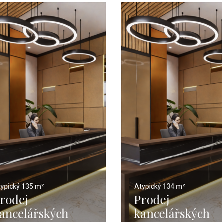
typický
135 m²
Atypický
134 m²
rodej
Prodej
ancelářských
kancelářských