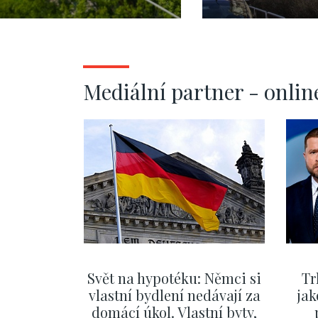
prostoru s
pozemkem 1596 m2
- Čestlice
Mediální partner - onlin
Svět na hypotéku: Němci si
Tr
vlastní bydlení nedávají za
jak
domácí úkol. Vlastní byty,