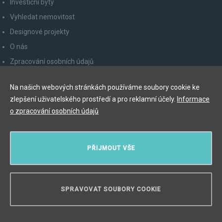
Investiční byty
Vyhledat nemovitost
Designové projekty
O nás
Zpracování osobních údajů
Poučení spotřebitele
Na našich webových stránkách používáme soubory cookie ke
Odhlášení z newsletteru
zlepšení uživatelského prostředí a pro reklamní účely.
Informace
Kontakty
o zpracování osobních údajů
Y&T Luxury Property Prague Czech Republic s.r.o.
PŘIJMOUT VŠE
Elišky Krásnohorské 123/10, 110 00 Praha 1
Myslíková 245/3, 110 00 Praha 1
IČ: 29055113
SPRAVOVAT SOUBORY COOKIE
POTŘEBUJETE PORADIT?
Copyright © 2026, Y&T Luxury Property.