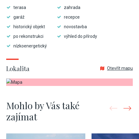
terasa
zahrada
garáž
recepce
historický objekt
novostavba
po rekonstrukci
výhled do přírody
nízkoenergetický
Lokalita
Otevřít mapu
Mohlo by Vás také
zajímat