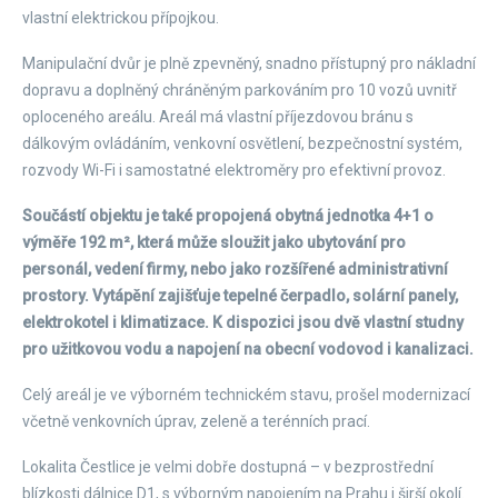
vlastní elektrickou přípojkou.
Manipulační dvůr je plně zpevněný, snadno přístupný pro nákladní
dopravu a doplněný chráněným parkováním pro 10 vozů uvnitř
oploceného areálu. Areál má vlastní příjezdovou bránu s
dálkovým ovládáním, venkovní osvětlení, bezpečnostní systém,
rozvody Wi-Fi i samostatné elektroměry pro efektivní provoz.
Součástí objektu je také propojená obytná jednotka 4+1 o
výměře 192 m², která může sloužit jako ubytování pro
personál, vedení firmy, nebo jako rozšířené administrativní
prostory. Vytápění zajišťuje tepelné čerpadlo, solární panely,
elektrokotel i klimatizace. K dispozici jsou dvě vlastní studny
pro užitkovou vodu a napojení na obecní vodovod i kanalizaci.
Celý areál je ve výborném technickém stavu, prošel modernizací
včetně venkovních úprav, zeleně a terénních prací.
Lokalita Čestlice je velmi dobře dostupná – v bezprostřední
blízkosti dálnice D1, s výborným napojením na Prahu i širší okolí.