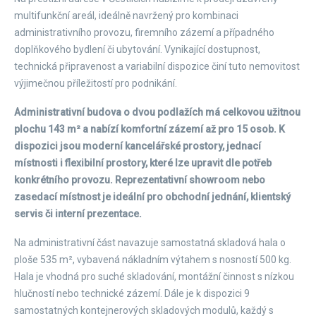
multifunkční areál, ideálně navržený pro kombinaci
administrativního provozu, firemního zázemí a případného
doplňkového bydlení či ubytování. Vynikající dostupnost,
technická připravenost a variabilní dispozice činí tuto nemovitost
výjimečnou příležitostí pro podnikání.
Administrativní budova o dvou podlažích má celkovou užitnou
plochu 143 m² a nabízí komfortní zázemí až pro 15 osob. K
dispozici jsou moderní kancelářské prostory, jednací
místnosti i flexibilní prostory, které lze upravit dle potřeb
konkrétního provozu. Reprezentativní showroom nebo
zasedací místnost je ideální pro obchodní jednání, klientský
servis či interní prezentace.
Na administrativní část navazuje samostatná skladová hala o
ploše 535 m², vybavená nákladním výtahem s nosností 500 kg.
Hala je vhodná pro suché skladování, montážní činnost s nízkou
hlučností nebo technické zázemí. Dále je k dispozici 9
samostatných kontejnerových skladových modulů, každý s