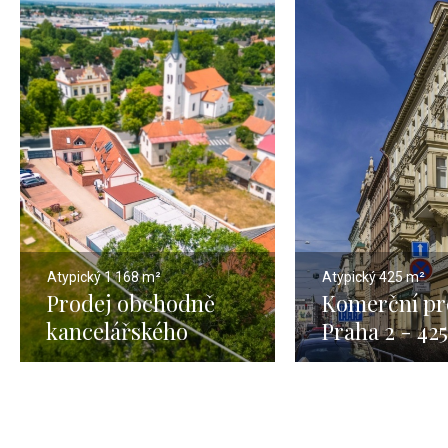
Atypický
1 168 m²
Atypický
425 m²
Prodej obchodně
Komerční pr
kancelářského
Praha 2 - 42
prostoru s
pozemkem 1596 m2 -
Čestlice