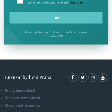
zasíláním obchodních sdělení (
plné znění
)
Váš e-mail bude použit jen pro zasílání novinek z
webu YTPI.
Luxusní bydlení Praha
Prodej nemovitostí
Pronájem nemovitostí
Chci prodat nemovitost