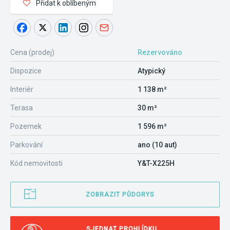
Přidat k oblíbeným
Cena (prodej)
Rezervováno
Dispozice
Atypický
Interiér
1 138 m²
Terasa
30 m²
Pozemek
1 596 m²
Parkování
ano (10 aut)
Kód nemovitosti
Y&T-X225H
ZOBRAZIT PŮDORYS
SJEDNAT PROHLÍDKU