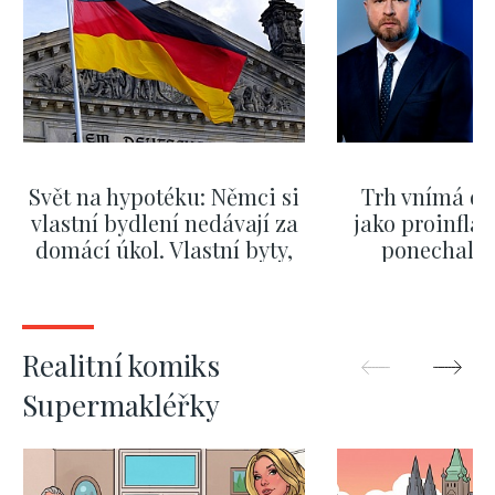
Svět na hypotéku: Němci si
Trh vnímá dě
vlastní bydlení nedávají za
jako proinflač
domácí úkol. Vlastní byty,
ponechali 
kde bydlí někdo jiný
červnových 
ZOBRAZIT DALŠÍ
ZOBRAZIT
Realitní komiks
Supermakléřky