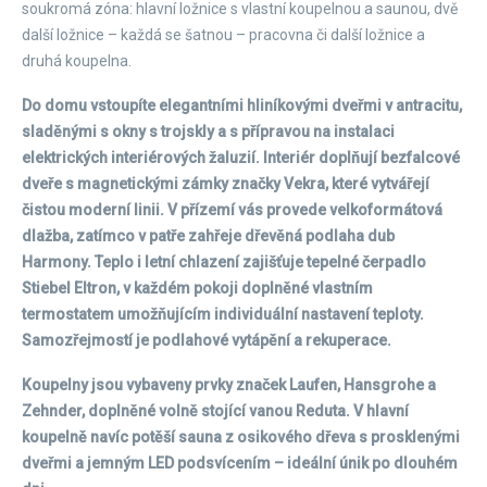
soukromá zóna: hlavní ložnice s vlastní koupelnou a saunou, dvě
další ložnice – každá se šatnou – pracovna či další ložnice a
druhá koupelna.
Do domu vstoupíte elegantními hliníkovými dveřmi v antracitu,
sladěnými s okny s trojskly a s přípravou na instalaci
elektrických interiérových žaluzií. Interiér doplňují bezfalcové
dveře s magnetickými zámky značky Vekra, které vytvářejí
čistou moderní linii. V přízemí vás provede velkoformátová
dlažba, zatímco v patře zahřeje dřevěná podlaha dub
Harmony. Teplo i letní chlazení zajišťuje tepelné čerpadlo
Stiebel Eltron, v každém pokoji doplněné vlastním
termostatem umožňujícím individuální nastavení teploty.
Samozřejmostí je podlahové vytápění a rekuperace.
Koupelny jsou vybaveny prvky značek Laufen, Hansgrohe a
Zehnder, doplněné volně stojící vanou Reduta. V hlavní
koupelně navíc potěší sauna z osikového dřeva s prosklenými
dveřmi a jemným LED podsvícením – ideální únik po dlouhém