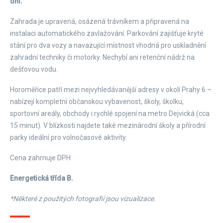
dni.
Zahrada je upravená, osázená trávníkem a připravená na
instalaci automatického zavlažování. Parkování zajišťuje kryté
stání pro dva vozy a navazující místnost vhodná pro uskladnění
zahradní techniky či motorky. Nechybí ani retenční nádrž na
dešťovou vodu.
Horoměřice patří mezi nejvyhledávanější adresy v okolí Prahy 6 –
nabízejí kompletní občanskou vybavenost, školy, školku,
sportovní areály, obchody i rychlé spojení na metro Dejvická (cca
15 minut). V blízkosti najdete také mezinárodní školy a přírodní
parky ideální pro volnočasové aktivity.
Cena zahrnuje DPH
Energetická třída B.
*Některé z použitých fotografií jsou vizualizace.