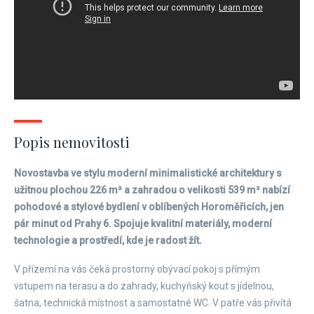
Popis nemovitosti
Novostavba ve stylu moderní minimalistické architektury s
užitnou plochou 226 m² a zahradou o velikosti 539 m² nabízí
pohodové a stylové bydlení v oblíbených Horoměřicích, jen
pár minut od Prahy 6. Spojuje kvalitní materiály, moderní
technologie a prostředí, kde je radost žít.
V přízemí na vás čeká prostorný obývací pokoj s přímým
vstupem na terasu a do zahrady, kuchyňský kout s jídelnou,
šatna, technická místnost a samostatné WC. V patře vás přivítá