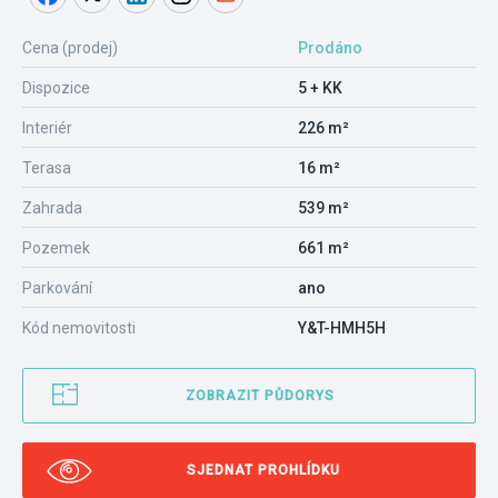
Cena (prodej)
Prodáno
Dispozice
5 + KK
Interiér
226 m²
Terasa
16 m²
Zahrada
539 m²
Pozemek
661 m²
Parkování
ano
Kód nemovitosti
Y&T-HMH5H
ZOBRAZIT PŮDORYS
SJEDNAT PROHLÍDKU