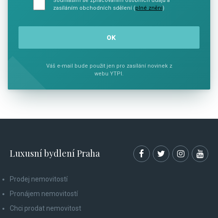
Souhlasím se zpracováním osobních údajů a
zasíláním obchodních sdělení (
plné znění
)
Váš e-mail bude použit jen pro zasílání novinek z
webu YTPI.
Luxusní bydlení Praha
Prodej nemovitostí
Pronájem nemovitostí
Chci prodat nemovitost