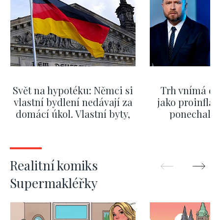
Svět na hypotéku: Němci si
Trh vnímá dě
vlastní bydlení nedávají za
jako proinflač
domácí úkol. Vlastní byty,
ponechali 
kde bydlí někdo jiný
červnových 
ZOBRAZIT DALŠÍ
ZOBRAZIT
Realitní komiks
Supermakléřky