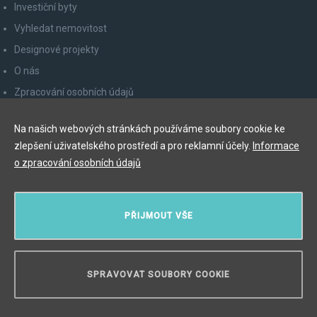
Investiční byty
Vyhledat nemovitost
Designové projekty
O nás
Zpracování osobních údajů
Poučení spotřebitele
Na našich webových stránkách používáme soubory cookie ke
Odhlášení z newsletteru
zlepšení uživatelského prostředí a pro reklamní účely.
Informace
Kontakty
o zpracování osobních údajů
Y&T Luxury Property Prague Czech Republic s.r.o.
PŘIJMOUT VŠE
Elišky Krásnohorské 123/10, 110 00 Praha 1
Myslíková 245/3, 110 00 Praha 1
IČ: 29055113
SPRAVOVAT SOUBORY COOKIE
POTŘEBUJETE PORADIT?
Copyright © 2026, Y&T Luxury Property.