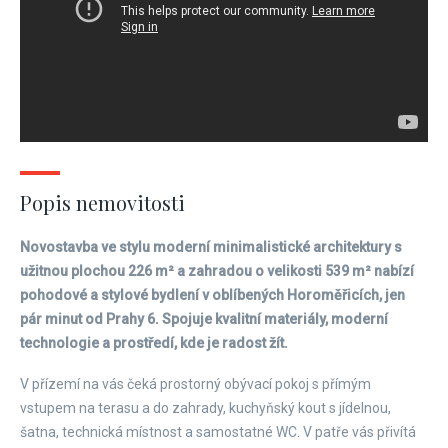
Popis nemovitosti
Novostavba ve stylu moderní minimalistické architektury s
užitnou plochou 226 m² a zahradou o velikosti 539 m² nabízí
pohodové a stylové bydlení v oblíbených Horoměřicích, jen
pár minut od Prahy 6. Spojuje kvalitní materiály, moderní
technologie a prostředí, kde je radost žít.
V přízemí na vás čeká prostorný obývací pokoj s přímým
vstupem na terasu a do zahrady, kuchyňský kout s jídelnou,
šatna, technická místnost a samostatné WC. V patře vás přivítá