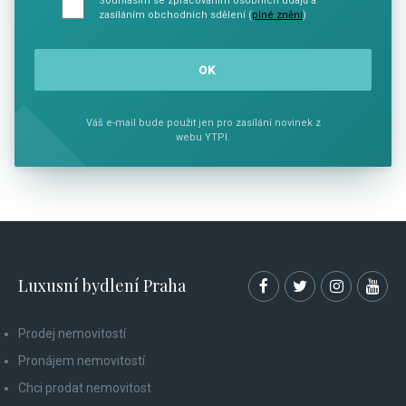
Souhlasím se zpracováním osobních údajů a
zasíláním obchodních sdělení (
plné znění
)
Váš e-mail bude použit jen pro zasílání novinek z
webu YTPI.
Luxusní bydlení Praha
Prodej nemovitostí
Pronájem nemovitostí
Chci prodat nemovitost