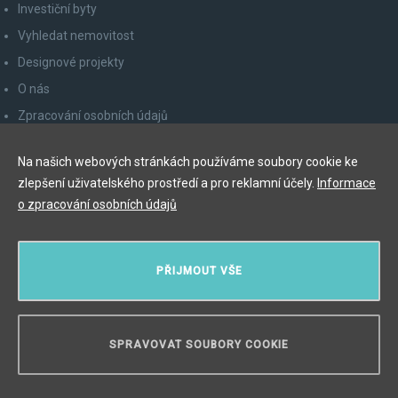
Investiční byty
Vyhledat nemovitost
Designové projekty
O nás
Zpracování osobních údajů
Poučení spotřebitele
Na našich webových stránkách používáme soubory cookie ke
Odhlášení z newsletteru
zlepšení uživatelského prostředí a pro reklamní účely.
Informace
Kontakty
o zpracování osobních údajů
Y&T Luxury Property Prague Czech Republic s.r.o.
PŘIJMOUT VŠE
Elišky Krásnohorské 123/10, 110 00 Praha 1
Myslíková 245/3, 110 00 Praha 1
IČ: 29055113
SPRAVOVAT SOUBORY COOKIE
POTŘEBUJETE PORADIT?
Copyright © 2026, Y&T Luxury Property.