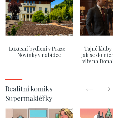
Luxusní bydlení v Praze –
Tajné kluby m
Novinky v nabídce
jak se do nich d
vliv na Donald
nejas
ZOBRAZIT DALŠÍ
ZOBRAZIT
Realitní komiks
Supermakléřky