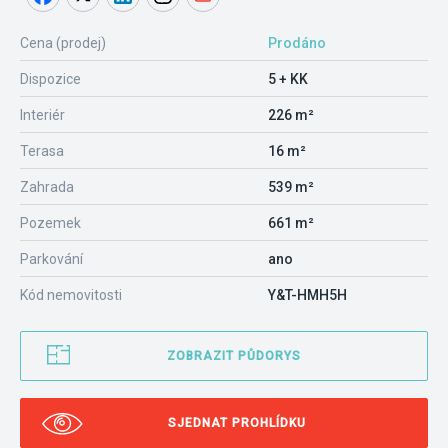
Cena (prodej)
Prodáno
Dispozice
5 + KK
Interiér
226 m²
Terasa
16 m²
Zahrada
539 m²
Pozemek
661 m²
Parkování
ano
Kód nemovitosti
Y&T-HMH5H
ZOBRAZIT PŮDORYS
SJEDNAT PROHLÍDKU