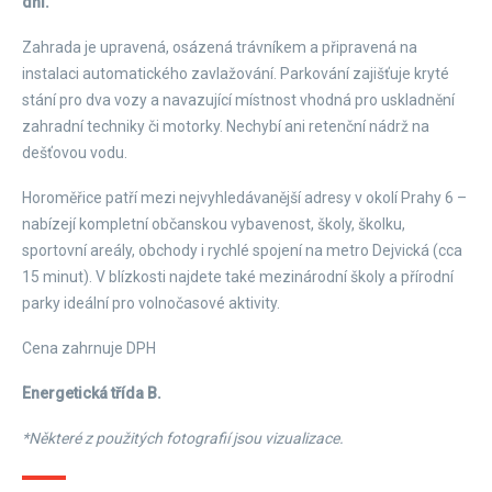
dni.
Zahrada je upravená, osázená trávníkem a připravená na
instalaci automatického zavlažování. Parkování zajišťuje kryté
stání pro dva vozy a navazující místnost vhodná pro uskladnění
zahradní techniky či motorky. Nechybí ani retenční nádrž na
dešťovou vodu.
Horoměřice patří mezi nejvyhledávanější adresy v okolí Prahy 6 –
nabízejí kompletní občanskou vybavenost, školy, školku,
sportovní areály, obchody i rychlé spojení na metro Dejvická (cca
15 minut). V blízkosti najdete také mezinárodní školy a přírodní
parky ideální pro volnočasové aktivity.
Cena zahrnuje DPH
Energetická třída B.
*Některé z použitých fotografií jsou vizualizace.