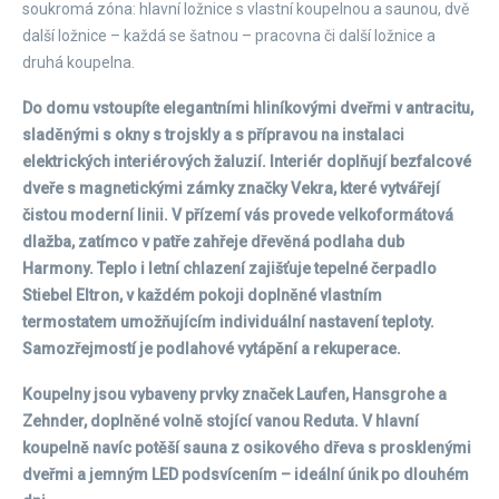
soukromá zóna: hlavní ložnice s vlastní koupelnou a saunou, dvě
další ložnice – každá se šatnou – pracovna či další ložnice a
druhá koupelna.
Do domu vstoupíte elegantními hliníkovými dveřmi v antracitu,
sladěnými s okny s trojskly a s přípravou na instalaci
elektrických interiérových žaluzií. Interiér doplňují bezfalcové
dveře s magnetickými zámky značky Vekra, které vytvářejí
čistou moderní linii. V přízemí vás provede velkoformátová
dlažba, zatímco v patře zahřeje dřevěná podlaha dub
Harmony. Teplo i letní chlazení zajišťuje tepelné čerpadlo
Stiebel Eltron, v každém pokoji doplněné vlastním
termostatem umožňujícím individuální nastavení teploty.
Samozřejmostí je podlahové vytápění a rekuperace.
Koupelny jsou vybaveny prvky značek Laufen, Hansgrohe a
Zehnder, doplněné volně stojící vanou Reduta. V hlavní
koupelně navíc potěší sauna z osikového dřeva s prosklenými
dveřmi a jemným LED podsvícením – ideální únik po dlouhém