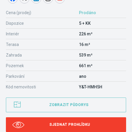
Cena (prodej)
Prodáno
Dispozice
5 + KK
Interiér
226 m²
Terasa
16 m²
Zahrada
539 m²
Pozemek
661 m²
Parkování
ano
Kód nemovitosti
Y&T-HMH5H
ZOBRAZIT PŮDORYS
SJEDNAT PROHLÍDKU