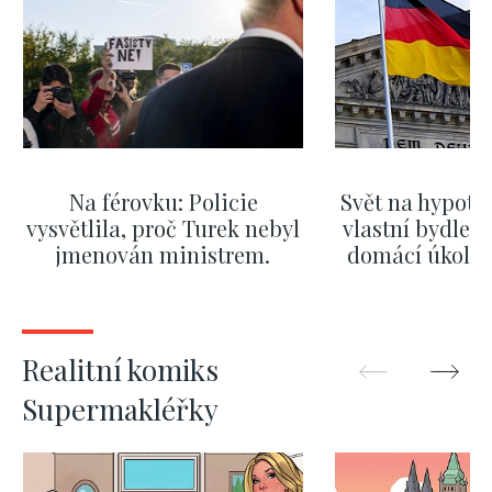
Na férovku: Policie
Svět na hypoté
vysvětlila, proč Turek nebyl
vlastní bydlení
jmenován ministrem.
domácí úkol. V
Mazání jeho výroků nebylo
kde bydlí n
dost rychlé
ZOBRAZIT DALŠÍ
ZOBRAZIT
Realitní komiks
Supermakléřky