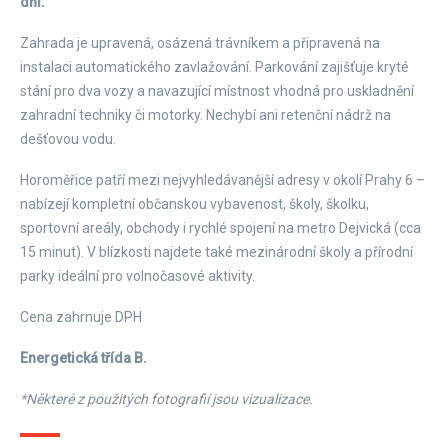
dni.
Zahrada je upravená, osázená trávníkem a připravená na
instalaci automatického zavlažování. Parkování zajišťuje kryté
stání pro dva vozy a navazující místnost vhodná pro uskladnění
zahradní techniky či motorky. Nechybí ani retenční nádrž na
dešťovou vodu.
Horoměřice patří mezi nejvyhledávanější adresy v okolí Prahy 6 –
nabízejí kompletní občanskou vybavenost, školy, školku,
sportovní areály, obchody i rychlé spojení na metro Dejvická (cca
15 minut). V blízkosti najdete také mezinárodní školy a přírodní
parky ideální pro volnočasové aktivity.
Cena zahrnuje DPH
Energetická třída B.
*Některé z použitých fotografií jsou vizualizace.