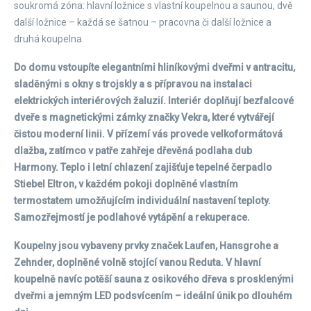
soukromá zóna: hlavní ložnice s vlastní koupelnou a saunou, dvě
další ložnice – každá se šatnou – pracovna či další ložnice a
druhá koupelna.
Do domu vstoupíte elegantními hliníkovými dveřmi v antracitu,
sladěnými s okny s trojskly a s přípravou na instalaci
elektrických interiérových žaluzií. Interiér doplňují bezfalcové
dveře s magnetickými zámky značky Vekra, které vytvářejí
čistou moderní linii. V přízemí vás provede velkoformátová
dlažba, zatímco v patře zahřeje dřevěná podlaha dub
Harmony. Teplo i letní chlazení zajišťuje tepelné čerpadlo
Stiebel Eltron, v každém pokoji doplněné vlastním
termostatem umožňujícím individuální nastavení teploty.
Samozřejmostí je podlahové vytápění a rekuperace.
Koupelny jsou vybaveny prvky značek Laufen, Hansgrohe a
Zehnder, doplněné volně stojící vanou Reduta. V hlavní
koupelně navíc potěší sauna z osikového dřeva s prosklenými
dveřmi a jemným LED podsvícením – ideální únik po dlouhém