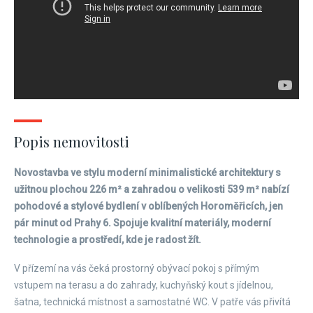
Popis nemovitosti
Novostavba ve stylu moderní minimalistické architektury s
užitnou plochou 226 m² a zahradou o velikosti 539 m² nabízí
pohodové a stylové bydlení v oblíbených Horoměřicích, jen
pár minut od Prahy 6. Spojuje kvalitní materiály, moderní
technologie a prostředí, kde je radost žít.
V přízemí na vás čeká prostorný obývací pokoj s přímým
vstupem na terasu a do zahrady, kuchyňský kout s jídelnou,
šatna, technická místnost a samostatné WC. V patře vás přivítá