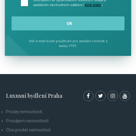
Souhlasím se zpracováním osobních údajů a
zasíláním obchodních sdělení (
plné znění
)
Váš e-mail bude použit jen pro zasílání novinek z
webu YTPI.
Luxusní bydlení Praha
Prodej nemovitostí
Pronájem nemovitostí
Chci prodat nemovitost