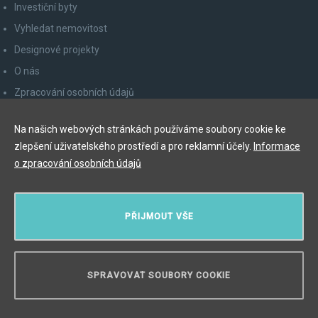
Investiční byty
Vyhledat nemovitost
Designové projekty
O nás
Zpracování osobních údajů
Poučení spotřebitele
Na našich webových stránkách používáme soubory cookie ke
Odhlášení z newsletteru
zlepšení uživatelského prostředí a pro reklamní účely.
Informace
Kontakty
o zpracování osobních údajů
Y&T Luxury Property Prague Czech Republic s.r.o.
PŘIJMOUT VŠE
Elišky Krásnohorské 123/10, 110 00 Praha 1
Myslíková 245/3, 110 00 Praha 1
IČ: 29055113
SPRAVOVAT SOUBORY COOKIE
POTŘEBUJETE PORADIT?
Copyright © 2026, Y&T Luxury Property.