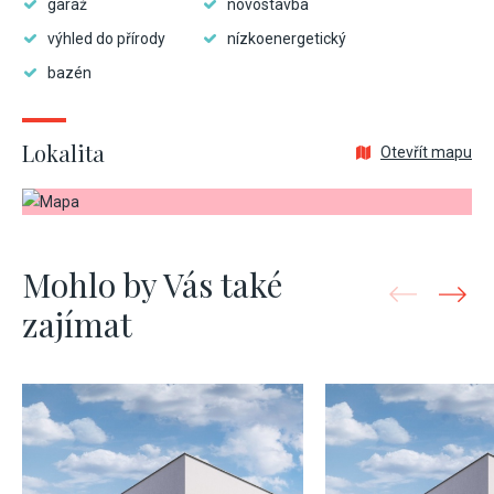
garáž
novostavba
výhled do přírody
nízkoenergetický
bazén
Lokalita
Otevřít mapu
Mohlo by Vás také
zajímat