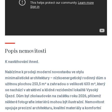
Popis nemovitosti
K nastěhování ihned.
Nabízíme k prodeji moderní novostavbu ve stylu
minimalistické architektury – nízkoenergetický rodinný dům s
užitnou plochou 253,5 m² a zahradou o velikosti 633 m², který
se nachází v atraktivní a klidné rezidenční lokalitě Vysoký
Újezd. Dům byl zkolaudován na začátku roku 2026, přičemž
některé fotografie interiérů mohou být ilustrační. Nemovitost
spojuje precizní architekturu, kvalitní materiály a komfortní