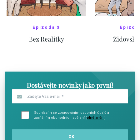
Epizoda 3
Epizod
Bez Realitky
Židovské
SHOW COMICS
SHOW CO
Dostávejte novinky jako první!
Zadejte Váš e-mail
*
Souhlasím se zpracováním osobních údajů a
zasíláním obchodních sdělení (
plné znění
)