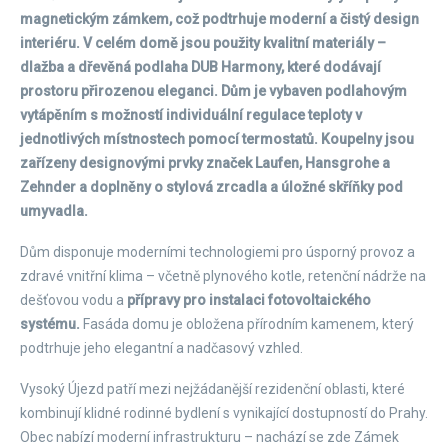
magnetickým zámkem, což podtrhuje moderní a čistý design
interiéru. V celém domě jsou použity kvalitní materiály –
dlažba a dřevěná podlaha DUB Harmony, které dodávají
prostoru přirozenou eleganci. Dům je vybaven podlahovým
vytápěním s možností individuální regulace teploty v
jednotlivých místnostech pomocí termostatů. Koupelny jsou
zařízeny designovými prvky značek Laufen, Hansgrohe a
Zehnder a doplněny o stylová zrcadla a úložné skříňky pod
umyvadla.
Dům disponuje moderními technologiemi pro úsporný provoz a
zdravé vnitřní klima – včetně plynového kotle, retenční nádrže na
dešťovou vodu a
přípravy pro instalaci fotovoltaického
systému.
Fasáda domu je obložena přírodním kamenem, který
podtrhuje jeho elegantní a nadčasový vzhled.
Vysoký Újezd patří mezi nejžádanější rezidenční oblasti, které
kombinují klidné rodinné bydlení s vynikající dostupností do Prahy.
Obec nabízí moderní infrastrukturu – nachází se zde Zámek