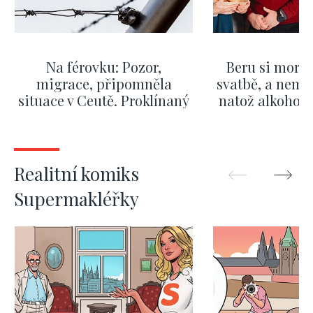
Na férovku: Pozor,
Beru si morm
migrace, připomněla
svatbě, a nemů
situace v Ceutě. Proklínaný
natož alkohol.
migrační pakt Česku
pozor i na p
pomáhá více než
Okamurova videa
ZOBRAZIT DALŠÍ
ZOBRAZIT
Realitní komiks
Supermakléřky