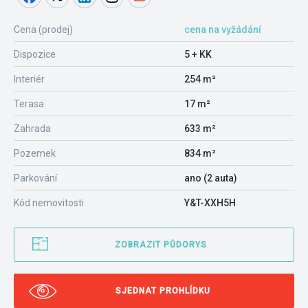
Cena (prodej)
cena na vyžádání
Dispozice
5 + KK
Interiér
254 m²
Terasa
17 m²
Zahrada
633 m²
Pozemek
834 m²
Parkování
ano (2 auta)
Kód nemovitosti
Y&T-XXH5H
ZOBRAZIT PŮDORYS
SJEDNAT PROHLÍDKU