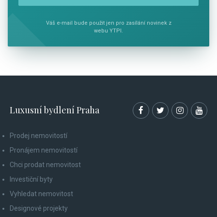
Váš e-mail bude použit jen pro zasílání novinek z
webu YTPI.
Luxusní bydlení Praha
Prodej nemovitostí
Pronájem nemovitostí
Chci prodat nemovitost
Investiční byty
Vyhledat nemovitost
Designové projekty