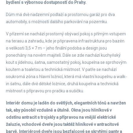
bydlení s výbornou dostupností do Prahy.
Dům má dvě nadzemní podlaží a prostornou garáž pro dva
automobily, s možností dalšího parkování na pozemku.
V přízemí se nachází prostorný obývací pokoj s přímým vstupem
na terasu a zahradu, kde je připravena infrastruktura pro bazén
o velikosti 3,5 × 7 m – jeho finální podoba a design jsou
ponechány na novém majiteli. Dále se zde nachází kuchyňský
kout s jídelnou, šatna, samostatný pokoj, koupelna se sprchovým
koutem a toaletou a technická místnost. V patře se nachází
soukromá zóna s hlavní ložnicí, která má vlastní koupelnu a walk-
in šatnu, dále dvě dětské ložnice, druhá koupelna a technická
místnost s přípravou pro pračku a sušičku.
Interiér domu je laděn do světlých, elegantních tónů a navržen
tak, aby působil vzdušně a útulně. Okna jsou hliníková v
odstínu antracit s trojskly a přípravou na vnější elektrické
žaluzie, vchodové dveře jsou taktéž hliníkové v antracitové
barvě. Interiérové dveře jsou bezfalcové se skrytými panty a