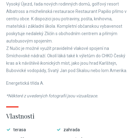
Vysoký Újezd, řada nových rodinných domů, golfový resort
Albatross a michelinská restaurace Restaurant Papilio přímo v
centru obce. K dispozici jsou potraviny, pošta, knihovna,
mateřská i základní škola. Kompletní občanskou vybavenost
poskytuje nedaleký Zličín s obchodním centrem a přímým
autobusovým spojením.
Z Nučic je možné využít pravidelné vlakové spojení na
Smíchovské nádraží. Okolí láká také k výletům do CHKO Český
kras a k návštěvě ikonických míst, jako jsou hrad Karlštejn,
Bubovické vodopády, Svatý Jan pod Skalou nebo lom Amerika.
Energetická třída A.
*Některé z uvedených fotografií jsou vizualizace.
Vlastnosti
terasa
zahrada