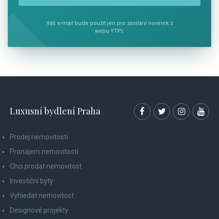
Váš e-mail bude použit jen pro zasílání novinek z
webu YTPI.
Luxusní bydlení Praha
Prodej nemovitostí
Pronájem nemovitostí
Chci prodat nemovitost
Investiční byty
Vyhledat nemovitost
Designové projekty