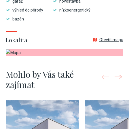
garáž
novostavba
výhled do přírody
nízkoenergetický
bazén
Lokalita
Otevřít mapu
Mohlo by Vás také
zajímat