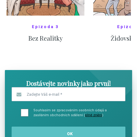
Epizoda 3
Epizod
Bez Realitky
Židovské
SHOW COMICS
SHOW CO
Dostávejte novinky jako první!
Zadejte Váš e-mail
*
Souhlasím se zpracováním osobních údajů a
zasíláním obchodních sdělení (
plné znění
)