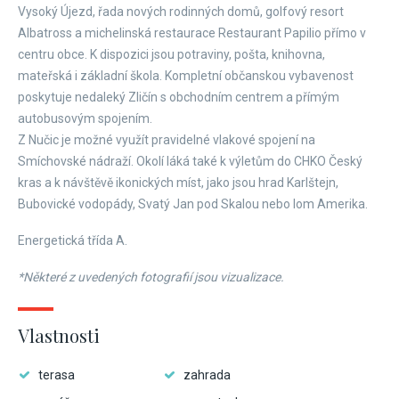
Vysoký Újezd, řada nových rodinných domů, golfový resort
Albatross a michelinská restaurace Restaurant Papilio přímo v
centru obce. K dispozici jsou potraviny, pošta, knihovna,
mateřská i základní škola. Kompletní občanskou vybavenost
poskytuje nedaleký Zličín s obchodním centrem a přímým
autobusovým spojením.
Z Nučic je možné využít pravidelné vlakové spojení na
Smíchovské nádraží. Okolí láká také k výletům do CHKO Český
kras a k návštěvě ikonických míst, jako jsou hrad Karlštejn,
Bubovické vodopády, Svatý Jan pod Skalou nebo lom Amerika.
Energetická třída A.
*Některé z uvedených fotografií jsou vizualizace.
Vlastnosti
terasa
zahrada