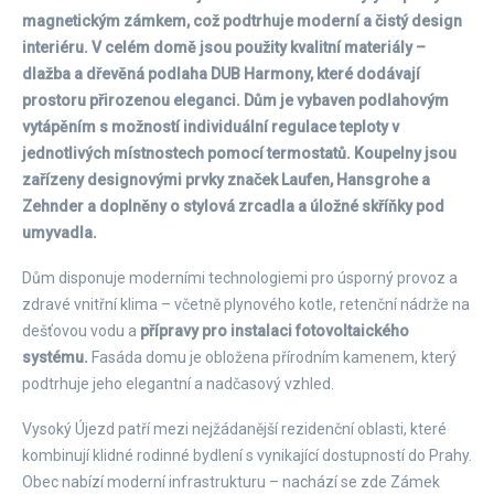
magnetickým zámkem, což podtrhuje moderní a čistý design
interiéru. V celém domě jsou použity kvalitní materiály –
dlažba a dřevěná podlaha DUB Harmony, které dodávají
prostoru přirozenou eleganci. Dům je vybaven podlahovým
vytápěním s možností individuální regulace teploty v
jednotlivých místnostech pomocí termostatů. Koupelny jsou
zařízeny designovými prvky značek Laufen, Hansgrohe a
Zehnder a doplněny o stylová zrcadla a úložné skříňky pod
umyvadla.
Dům disponuje moderními technologiemi pro úsporný provoz a
zdravé vnitřní klima – včetně plynového kotle, retenční nádrže na
dešťovou vodu a
přípravy pro instalaci fotovoltaického
systému.
Fasáda domu je obložena přírodním kamenem, který
podtrhuje jeho elegantní a nadčasový vzhled.
Vysoký Újezd patří mezi nejžádanější rezidenční oblasti, které
kombinují klidné rodinné bydlení s vynikající dostupností do Prahy.
Obec nabízí moderní infrastrukturu – nachází se zde Zámek