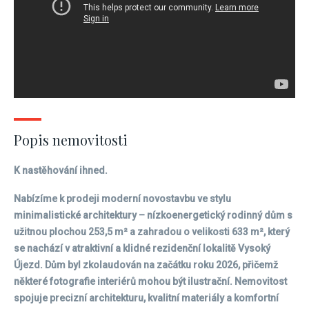
Popis nemovitosti
K nastěhování ihned.
Nabízíme k prodeji moderní novostavbu ve stylu
minimalistické architektury – nízkoenergetický rodinný dům s
užitnou plochou 253,5 m² a zahradou o velikosti 633 m², který
se nachází v atraktivní a klidné rezidenční lokalitě Vysoký
Újezd. Dům byl zkolaudován na začátku roku 2026, přičemž
některé fotografie interiérů mohou být ilustrační. Nemovitost
spojuje precizní architekturu, kvalitní materiály a komfortní