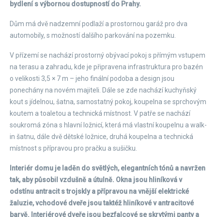
bydlení s výbornou dostupností do Prahy.
Dům má dvě nadzemní podlaží a prostornou garáž pro dva
automobily, s možností dalšího parkování na pozemku.
V přízemí se nachází prostorný obývací pokoj s přímým vstupem
na terasu a zahradu, kde je připravena infrastruktura pro bazén
o velikosti 3,5 × 7 m – jeho finální podoba a design jsou
ponechány na novém majiteli. Dále se zde nachází kuchyňský
kout s jídelnou, šatna, samostatný pokoj, koupelna se sprchovým
koutem a toaletou a technická místnost. V patře se nachází
soukromá zóna s hlavní ložnicí, která má vlastní koupelnu a walk-
in šatnu, dále dvě dětské ložnice, druhá koupelna a technická
místnost s přípravou pro pračku a sušičku.
Interiér domu je laděn do světlých, elegantních tónů a navržen
tak, aby působil vzdušně a útulně. Okna jsou hliníková v
odstínu antracit s trojskly a přípravou na vnější elektrické
žaluzie, vchodové dveře jsou taktéž hliníkové v antracitové
barvě. Interiérové dveře jsou bezfalcové se skrytými panty a