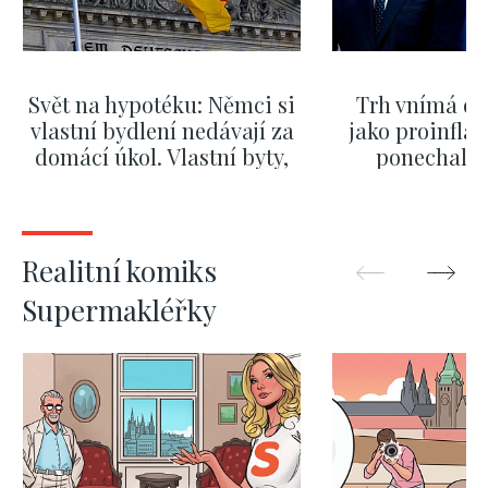
Svět na hypotéku: Němci si
Trh vnímá dě
vlastní bydlení nedávají za
jako proinflač
domácí úkol. Vlastní byty,
ponechali 
kde bydlí někdo jiný
červnových 
ZOBRAZIT DALŠÍ
ZOBRAZIT
Realitní komiks
Supermakléřky