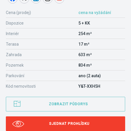
Cena (prodej)
cena na vyžádání
Dispozice
5 + KK
Interiér
254 m²
Terasa
17 m²
Zahrada
633 m²
Pozemek
834 m²
Parkování
ano (2 auta)
Kód nemovitosti
Y&T-XXH5H
ZOBRAZIT PŮDORYS
SJEDNAT PROHLÍDKU