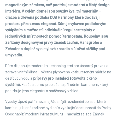
magnetickým zámkem, což podtrhuje moderní a čistý design
interiéru. V celém domě jsou použity kvalitní materiály –
dlažba a dřevěná podlaha DUB Harmony, které dodávají
prostoru přirozenou eleganci. Dům je vybaven podlahovým
vytápěním s možností individuální regulace teploty v
jednotlivých místnostech pomocí termostatů. Koupelny jsou
zařízeny designovými prvky značek Laufen, Hansgrohe a
Zehnder a doplněny o stylová zrcadla a úložné skříňky pod
umyvadla.
Dům disponuje moderními technologiemi pro úsporný provoz a
zdravé vnitřní klima – včetně plynového kotle, retenční nádrže na
dešťovou vodu a
přípravy pro instalaci fotovoltaického
systému.
Fasáda domu je obložena přírodním kamenem, který
podtrhuje jeho elegantní a nadčasový vzhled.
Vysoký Újezd patří mezi nejžádanější rezidenční oblasti, které
kombinují klidné rodinné bydlení s vynikající dostupností do Prahy.
Obec nabízí moderní infrastrukturu – nachází se zde Zámek