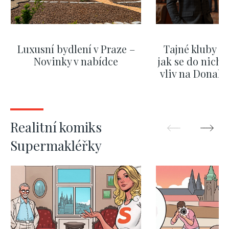
Luxusní bydlení v Praze –
Tajné kluby m
Novinky v nabídce
jak se do nich d
vliv na Donald
nejas
ZOBRAZIT DALŠÍ
ZOBRAZIT
Realitní komiks
Supermakléřky