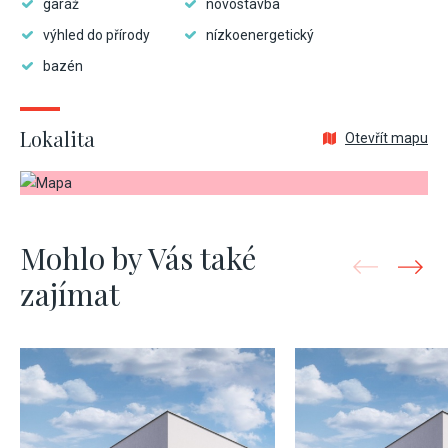
garáž
novostavba
výhled do přírody
nízkoenergetický
bazén
Lokalita
Otevřít mapu
Mohlo by Vás také
zajímat