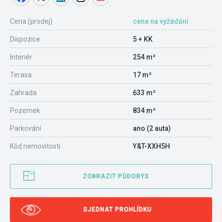
Cena (prodej)
cena na vyžádání
Dispozice
5 + KK
Interiér
254 m²
Terasa
17 m²
Zahrada
633 m²
Pozemek
834 m²
Parkování
ano (2 auta)
Kód nemovitosti
Y&T-XXH5H
ZOBRAZIT PŮDORYS
SJEDNAT PROHLÍDKU