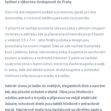
bydlení s výbornou dostupností do Prahy.
Dům má dvě nadzemní podlaží a prostornou garáž pro dva
automobily, s možností dalšího parkování na pozemku.
V přízemí se nachází prostorný obývací pokoj s přímým vstupem
na terasu a zahradu, kde je připravena infrastruktura pro bazén
o velikosti 3,5 × 7 m – jeho finální podoba a design jsou
ponechány na novém majiteli. Dále se zde nachází kuchyňský
kout s jídelnou, šatna, samostatný pokoj, koupelna se sprchovým
koutem a toaletou a technická místnost. V patře se nachází
soukromá zóna s hlavní ložnicí, která má vlastní koupelnu a walk-
in šatnu, dále dvě dětské ložnice, druhá koupelna a technická
místnost s přípravou pro pračku a sušičku.
Interiér domu je laděn do světlých, elegantních tónů a navržen
tak, aby působil vzdušně a útulně. Okna jsou hliníková v
odstínu antracit s trojskly a přípravou na vnější elektrické
žaluzie, vchodové dveře jsou taktéž hliníkové v antracitové
barvě. Interiérové dveře jsou bezfalcové se skrytými panty a