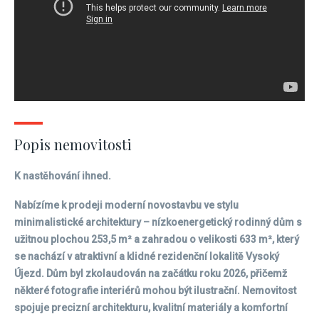
Popis nemovitosti
K nastěhování ihned.
Nabízíme k prodeji moderní novostavbu ve stylu
minimalistické architektury – nízkoenergetický rodinný dům s
užitnou plochou 253,5 m² a zahradou o velikosti 633 m², který
se nachází v atraktivní a klidné rezidenční lokalitě Vysoký
Újezd. Dům byl zkolaudován na začátku roku 2026, přičemž
některé fotografie interiérů mohou být ilustrační. Nemovitost
spojuje precizní architekturu, kvalitní materiály a komfortní