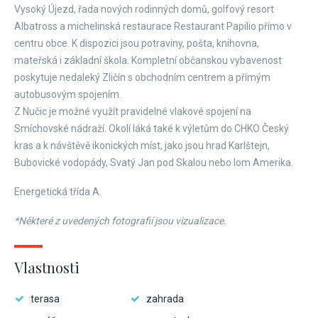
Vysoký Újezd, řada nových rodinných domů, golfový resort
Albatross a michelinská restaurace Restaurant Papilio přímo v
centru obce. K dispozici jsou potraviny, pošta, knihovna,
mateřská i základní škola. Kompletní občanskou vybavenost
poskytuje nedaleký Zličín s obchodním centrem a přímým
autobusovým spojením.
Z Nučic je možné využít pravidelné vlakové spojení na
Smíchovské nádraží. Okolí láká také k výletům do CHKO Český
kras a k návštěvě ikonických míst, jako jsou hrad Karlštejn,
Bubovické vodopády, Svatý Jan pod Skalou nebo lom Amerika.
Energetická třída A.
*Některé z uvedených fotografií jsou vizualizace.
Vlastnosti
terasa
zahrada