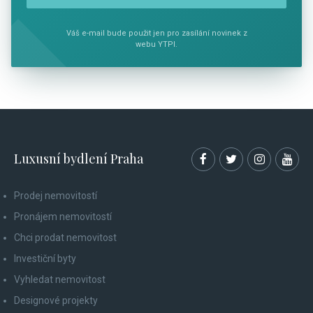
Váš e-mail bude použit jen pro zasílání novinek z
webu YTPI.
Luxusní bydlení Praha
Prodej nemovitostí
Pronájem nemovitostí
Chci prodat nemovitost
Investiční byty
Vyhledat nemovitost
Designové projekty