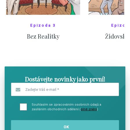
Epizoda 3
Epizod
Bez Realitky
Židovské
SHOW COMICS
SHOW CO
Dostávejte novinky jako první!
Zadejte Váš e-mail
*
Souhlasím se zpracováním osobních údajů a
zasíláním obchodních sdělení (
plné znění
)