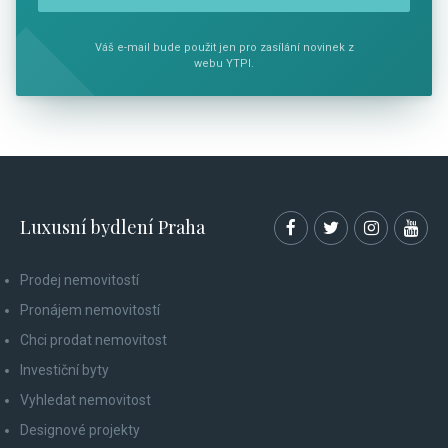
Váš e-mail bude použit jen pro zasílání novinek z
webu YTPI.
Luxusní bydlení Praha
Prodej nemovitostí
Pronájem nemovitostí
Chci prodat nemovitost
Investiční byty
Vyhledat nemovitost
Designové projekty