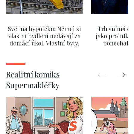
Svět na hypotéku: Němci si
Trh vnímá dě
vlastní bydlení nedávají za
jako proinflač
domácí úkol. Vlastní byty,
ponechali 
kde bydlí někdo jiný
červnových 
ZOBRAZIT DALŠÍ
ZOBRAZIT
Realitní komiks
Supermakléřky