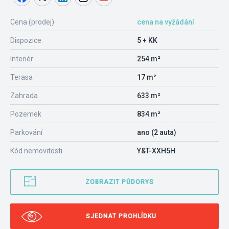
Cena (prodej)
cena na vyžádání
Dispozice
5 + KK
Interiér
254 m²
Terasa
17 m²
Zahrada
633 m²
Pozemek
834 m²
Parkování
ano (2 auta)
Kód nemovitosti
Y&T-XXH5H
ZOBRAZIT PŮDORYS
SJEDNAT PROHLÍDKU