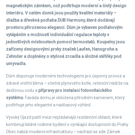
magnetickým zámkem, což podtrhuje moderní a čistý design
interiéru. V celém domě jsou použity kvalitní materiály –
dlažba a dřevěná podlaha DUB Harmony, které dodávají
prostoru přirozenou eleganci. Dům je vybaven podlahovým
vytápěním s možností individuální regulace teploty v
jednotlivých místnostech pomocí termostatů. Koupelny jsou
zařízeny designovými prvky značek Laufen, Hansgrohe a
Zehnder a doplněny o stylová zrcadla a úložné skříňky pod
umyvadla.
Dům disponuje moderními technologiemi pro úsporný provoz a
zdravé vnitřní klima – včetně plynového kotle, retenční nádrže na
dešťovou vodu a
přípravy pro instalaci fotovoltaického
systému.
Fasáda domu je obložena přírodním kamenem, který
podtrhuje jeho elegantní a nadčasový vzhled.
Vysoký Újezd patří mezi nejžádanější rezidenční oblasti, které
kombinují klidné rodinné bydlení s vynikající dostupností do Prahy.
Obec nabízí moderní infrastrukturu – nachází se zde Zámek