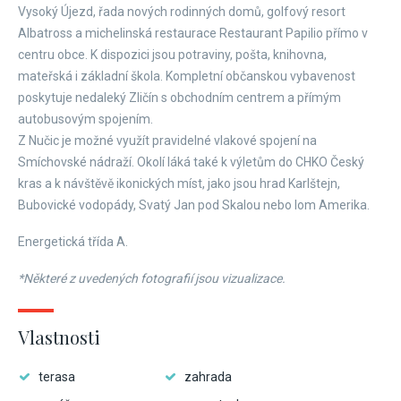
Vysoký Újezd, řada nových rodinných domů, golfový resort
Albatross a michelinská restaurace Restaurant Papilio přímo v
centru obce. K dispozici jsou potraviny, pošta, knihovna,
mateřská i základní škola. Kompletní občanskou vybavenost
poskytuje nedaleký Zličín s obchodním centrem a přímým
autobusovým spojením.
Z Nučic je možné využít pravidelné vlakové spojení na
Smíchovské nádraží. Okolí láká také k výletům do CHKO Český
kras a k návštěvě ikonických míst, jako jsou hrad Karlštejn,
Bubovické vodopády, Svatý Jan pod Skalou nebo lom Amerika.
Energetická třída A.
*Některé z uvedených fotografií jsou vizualizace.
Vlastnosti
terasa
zahrada