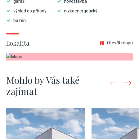
garáž
novostavba
výhled do přírody
nízkoenergetický
bazén
Lokalita
Otevřít mapu
Mohlo by Vás také
zajímat