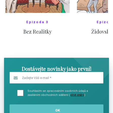
Epizoda 3
Epizod
Bez Realitky
Židovské
SHOW COMICS
SHOW CO
Dostávejte novinky jako první!
Zadejte Váš e-mail
*
Souhlasím se zpracováním osobních údajů a
zasíláním obchodních sdělení (
plné znění
)