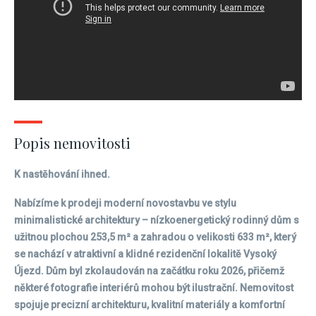
Popis nemovitosti
K nastěhování ihned.
Nabízíme k prodeji moderní novostavbu ve stylu
minimalistické architektury – nízkoenergetický rodinný dům s
užitnou plochou 253,5 m² a zahradou o velikosti 633 m², který
se nachází v atraktivní a klidné rezidenční lokalitě Vysoký
Újezd. Dům byl zkolaudován na začátku roku 2026, přičemž
některé fotografie interiérů mohou být ilustrační. Nemovitost
spojuje precizní architekturu, kvalitní materiály a komfortní