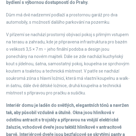
bydlení s výbornou dostupností do Prahy.
Dům má dvě nadzemní podlaží a prostornou garáž pro dva
automobily, s možností dalšího parkování na pozemku.
V přízemí se nachází prostorný obývací pokoj s přímým vstupem
na terasu a zahradu, kde je připravena infrastruktura pro bazén
o velikosti 3,5 × 7 m – jeho finální podoba a design jsou
ponechány na novém majiteli. Dále se zde nachází kuchyňský
kout s jídelnou, šatna, samostatný pokoj, koupelna se sprchovým
koutem a toaletou a technická místnost. V patře se nachází
soukromá zóna s hlavní ložnicí, která má vlastní koupelnu a walk-
in šatnu, dále dvě dětské ložnice, druhá koupelna a technická
místnost s přípravou pro pračku a sušičku.
Interiér domu je laděn do světlých, elegantních tónů a navržen
tak, aby působil vzdušně a útulně. Okna jsou hliníková v
odstínu antracit s trojskly a přípravou na vnější elektrické
žaluzie, vchodové dveře jsou taktéž hliníkové v antracitové
barvě. Interiérové dveře jsou bezfalcové se skrytými panty a