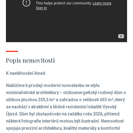
Popis nemovitosti
K nastěhování ihned.
Nabízíme k prodeji moderní novostavbu ve stylu
minimalistické architektury – nízkoenergetický rodinný dům s
užitnou plochou 253,5 m² a zahradou o velikosti 633 m², který
se nachází v atraktivní a klidné rezidenční lokalitě Vysoký
Újezd. Dům byl zkolaudován na začátku roku 2026, přičemž
některé fotografie interiérů mohou být ilustrační. Nemovitost
spojuje precizní architekturu, kvalitní materiály a komfortní