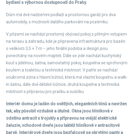
bydlení s výbornou dostupností do Prahy.
Dům má dvě nadzemní podlaží a prostornou garáž pro dva
automobily, s možností dalšího parkování na pozemku.
V přízemí se nachází prostorný obývací pokoj s přímým vstupem
na terasu a zahradu, kde je připravena infrastruktura pro bazén
o velikosti 3,5 × 7 m – jeho finální podoba a design jsou
ponechány na novém majiteli. Dále se zde nachází kuchyňský
kout s jídelnou, šatna, samostatný pokoj, koupelna se sprchovým
koutem a toaletou a technická místnost. V patře se nachází
soukromá zóna s hlavní ložnicí, která má vlastní koupelnu a walk-
in šatnu, dále dvě dětské ložnice, druhá koupelna a technická
místnost s přípravou pro pračku a sušičku.
Interiér domu je laděn do světlých, elegantních tónů a navržen
tak, aby působil vzdušně a útulně. Okna jsou hliníková v
odstínu antracit s trojskly a přípravou na vnější elektrické
žaluzie, vchodové dveře jsou taktéž hliníkové v antracitové
barvě. Interiérové dveře jsou bezfalcové se skrytými panty a