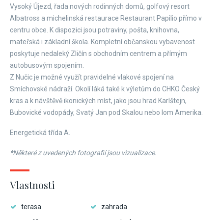
Vysoký Újezd, řada nových rodinných domů, golfový resort
Albatross a michelinská restaurace Restaurant Papilio přímo v
centru obce. K dispozici jsou potraviny, pošta, knihovna,
mateřská i základní škola. Kompletní občanskou vybavenost
poskytuje nedaleký Zličín s obchodním centrem a přímým
autobusovým spojením.
Z Nučic je možné využít pravidelné vlakové spojení na
Smíchovské nádraží. Okolí láká také k výletům do CHKO Český
kras a k návštěvě ikonických míst, jako jsou hrad Karlštejn,
Bubovické vodopády, Svatý Jan pod Skalou nebo lom Amerika.
Energetická třída A.
*Některé z uvedených fotografií jsou vizualizace.
Vlastnosti
terasa
zahrada