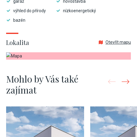
garáž
novostavba
výhled do přírody
nízkoenergetický
bazén
Lokalita
Otevřít mapu
Mohlo by Vás také
zajímat