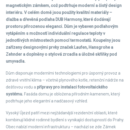
magnetickým zámkem, což podtrhuje moderní a čistý design
interiéru. V celém domě jsou použity kvalitní materiály –
dlažba a dřevěná podlaha DUB Harmony, které dodávají
prostoru přirozenou eleganci. Dům je vybaven podlahovým
vytápěním s možností individuální regulace teploty v
jednotlivých místnostech pomocí termostatů. Koupelny jsou
zařízeny designovými prvky značek Laufen, Hansgrohe a
Zehnder a doplněny o stylová zrcadla a úložné skříňky pod
umyvadla.
Dům disponuje moderními technologiemi pro úsporný provoz a
zdravé vnitřní klima – včetně plynového kotle, retenční nádrže na
dešťovou vodu a
přípravy pro instalaci fotovoltaického
systému.
Fasáda domu je obložena přírodním kamenem, který
podtrhuje jeho elegantní a nadčasový vzhled.
Vysoký Újezd patří mezi nejžádanější rezidenční oblasti, které
kombinují klidné rodinné bydlení s vynikající dostupností do Prahy.
Obec nabízí moderní infrastrukturu – nachází se zde Zámek