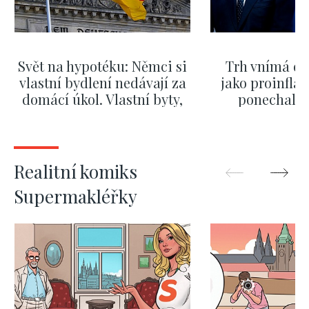
Svět na hypotéku: Němci si
Trh vnímá dě
vlastní bydlení nedávají za
jako proinflač
domácí úkol. Vlastní byty,
ponechali 
kde bydlí někdo jiný
červnových 
ZOBRAZIT DALŠÍ
ZOBRAZIT
Realitní komiks
Supermakléřky