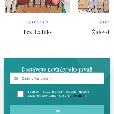
Epizoda 3
Epizod
Bez Realitky
Židovské
SHOW COMICS
SHOW CO
Dostávejte novinky jako první!
Zadejte Váš e-mail
*
Souhlasím se zpracováním osobních údajů a
zasíláním obchodních sdělení (
plné znění
)