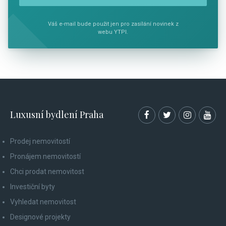
Váš e-mail bude použit jen pro zasílání novinek z
webu YTPI.
Luxusní bydlení Praha
Prodej nemovitostí
Pronájem nemovitostí
Chci prodat nemovitost
Investiční byty
Vyhledat nemovitost
Designové projekty