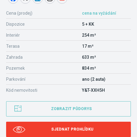
Cena (prodej)
cena na vyžádání
Dispozice
5 + KK
Interiér
254 m²
Terasa
17 m²
Zahrada
633 m²
Pozemek
834 m²
Parkování
ano (2 auta)
Kód nemovitosti
Y&T-XXH5H
ZOBRAZIT PŮDORYS
SJEDNAT PROHLÍDKU