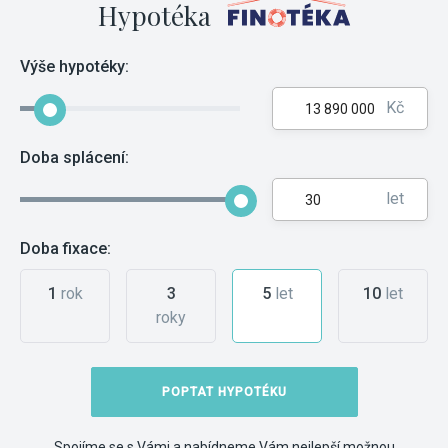
Hypotéka
Výše hypotéky:
Kč
Doba splácení:
let
Doba fixace:
1
rok
3
5
let
10
let
roky
POPTAT HYPOTÉKU
Spojíme se s Vámi a nabídneme Vám nejlepší možnou