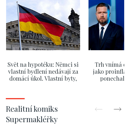
Svět na hypotéku: Němci si
Trh vnímá dě
vlastní bydlení nedávají za
jako proinflač
domácí úkol. Vlastní byty,
ponechali 
kde bydlí někdo jiný
červnových 
ZOBRAZIT DALŠÍ
ZOBRAZIT
Realitní komiks
Supermakléřky