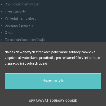
Chci prodat nemovitost
Investiční byty
Vyhledat nemovitost
Designové projekty
O nás
Zpracování osobních údajů
Poučení spotřebitele
Na našich webových stránkách používáme soubory cookie ke
Odhlášení z newsletteru
zlepšení uživatelského prostředí a pro reklamní účely.
Informace
Kontakty
o zpracování osobních údajů
Y&T Luxury Property Prague Czech Republic s.r.o.
PŘIJMOUT VŠE
Elišky Krásnohorské 123/10, 110 00 Praha 1
Myslíková 245/3, 110 00 Praha 1
IČ: 29055113
SPRAVOVAT SOUBORY COOKIE