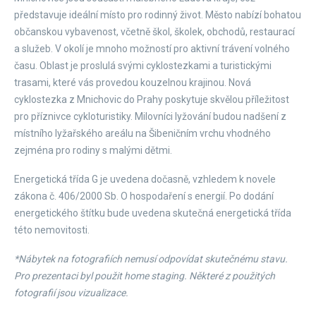
představuje ideální místo pro rodinný život. Město nabízí bohatou
občanskou vybavenost, včetně škol, školek, obchodů, restaurací
a služeb. V okolí je mnoho možností pro aktivní trávení volného
času. Oblast je proslulá svými cyklostezkami a turistickými
trasami, které vás provedou kouzelnou krajinou. Nová
cyklostezka z Mnichovic do Prahy poskytuje skvělou příležitost
pro příznivce cykloturistiky. Milovníci lyžování budou nadšení z
místního lyžařského areálu na Šibeničním vrchu vhodného
zejména pro rodiny s malými dětmi.
Energetická třída G je uvedena dočasně, vzhledem k novele
zákona č. 406/2000 Sb. O hospodaření s energií. Po dodání
energetického štítku bude uvedena skutečná energetická třída
této nemovitosti.
*Nábytek na fotografiích nemusí odpovídat skutečnému stavu.
Pro prezentaci byl použit home staging. Některé z použitých
fotografií jsou vizualizace.