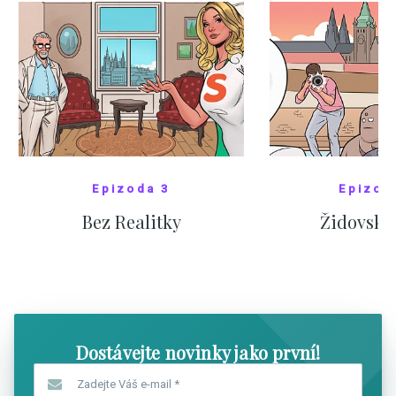
Epizoda 3
Epizod
Bez Realitky
Židovské
SHOW COMICS
SHOW CO
Dostávejte novinky jako první!
Zadejte Váš e-mail
*