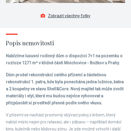
Zobrazit všechny fotky
Popis nemovitosti
Nabízíme luxusní rodinný dům o dispozici 7+1 na pozemku o
rozloze 1271 m² v klidné části Mnichovice - Božkov u Prahy.
Dům prošel rekonstrukcí celého přízemí a částečnou
rekonstrukcí 1. patra, kde byla ponechána jedna ložnice, šatna
a 2 koupelny ve stavu Shell&Core. Nový majitel tak může zvolit
materiály i styl, které mu budou nejvíce vyhovovat a
přizpůsobit si prostředí přesně podle svého vkusu.
V přízemí se nachází prostorný obývací pokoj s krbem, který
nabízí místo nejen pro relaxaci, ale i zábavu – například domácí
kino, kulečník nebo klidovou zónu. Je zde možné vytvořit i další