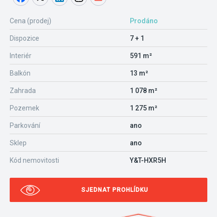
Cena (prodej)
Prodáno
Dispozice
7 + 1
Interiér
591 m²
Balkón
13 m²
Zahrada
1 078 m²
Pozemek
1 275 m²
Parkování
ano
Sklep
ano
Kód nemovitosti
Y&T-HXR5H
SJEDNAT PROHLÍDKU