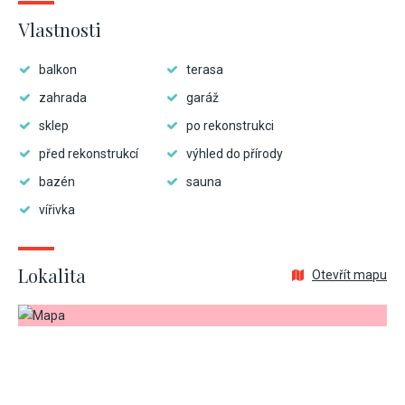
Vlastnosti
balkon
terasa
zahrada
garáž
sklep
po rekonstrukci
před rekonstrukcí
výhled do přírody
bazén
sauna
vířivka
Lokalita
Otevřít mapu