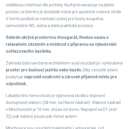
oddělenou místnost dle potřeby. Kuchyně navazuje na jídelní
prostor, ve kterém je dostatek místa pro společné rodinné chvíle.
V tomto podlaží se nachází i pokoj pro hosty, koupelna,
samostatné WC, šatna a další praktické prostory.
Suterén ukrývá prostornou dvougaráž, finskou saunu s
relaxačním zázemím a místnost s přípravou na vybudování
ochlazovacího bazénku.
Zahrada byla navržena architektem a její součástí je i vyhloubený
prostor pro budoucí jezírko nebo bazén.
Díky vzrostlé zeleni
poskytuje
naprosté soukromí a zároveň příjemné místo pro
odpočinek.
Lokalita této nemovitosti je výjimečná skvělou dopravní
dostupností vlakem (28 min. na Hlavní nádraží). Vlakové nádraží
v Mnichovicích je 10 min. chůze od domu. Napojení na D1 (exit
22) pak zabere pouze pár minut autem.
Mnichovice jsou součástí malebného Ladova kraje, což