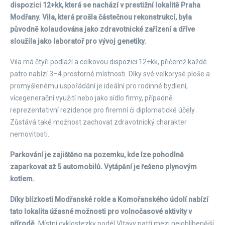
dispozici 12+kk, která se nachází v prestižní lokalitě Praha
Modřany. Vila, která prošla částečnou rekonstrukcí, byla
původně kolaudována jako zdravotnické zařízení a dříve
sloužila jako laboratoř pro vývoj genetiky.
Vila má čtyři podlaží a celkovou dispozici 12+kk, přičemž každé
patro nabízí 3–4 prostorné místnosti. Díky své velkorysé ploše a
promyšlenému uspořádání je ideální pro rodinné bydlení,
vícegenerační využití nebo jako sídlo firmy, případně
reprezentativní rezidence pro firemní či diplomatické účely.
Zůstává také možnost zachovat zdravotnický charakter
nemovitosti.
Parkování je zajištěno na pozemku, kde lze pohodlně
zaparkovat až 5 automobilů. Vytápění je řešeno plynovým
kotlem.
Díky blízkosti Modřanské rokle a Komořanského údolí nabízí
tato lokalita úžasné možnosti pro volnočasové aktivity v
přírodě.
Místní cyklostezky podél Vltavy patří mezi nejoblíbenější