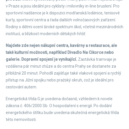
v Praze a jsou ideální pro cyklisty i milovníky in-line bruslení. Pro
sportovní nadšence je k dispozici modřanská loděnice, tenisové
kurty, sportovní centra a řada dalších volnočasových zařízení.
Rodiny s dětmi ocení široké spektrum škol, včetně mezinárodních
institucí, a blízkost moderních dětských hřišť.
Najdete zde nejen nákupní centra, kavárny a restaurace, ale
také kulturní možnosti, například Divadlo Na Cikorce nebo
galerie. Dopravní spojení je vynikající.
Zastávka tramvaje je
vzdálena pár minut chůze a do centra Prahy se dostanete za
přibližně 20 minut. Pohodlí zajišťuje také vlakové spojení a rychlý
přístup na Jižní spojku nebo pražský okruh, což je ideální pro
cestování autem.
Energetická třída G je uvedena dočasně, vzhledem k novele
zákona č. 406/2000 Sb. O hospodaření s energií. Po dodání
energetického štítku bude uvedena skutečná energetická třída
této nemovitosti.