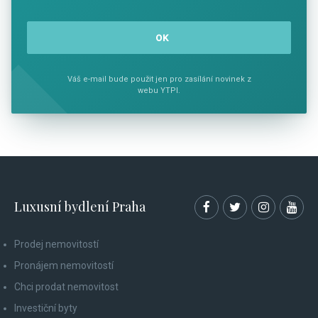
Váš e-mail bude použit jen pro zasílání novinek z
webu YTPI.
Luxusní bydlení Praha
Prodej nemovitostí
Pronájem nemovitostí
Chci prodat nemovitost
Investiční byty