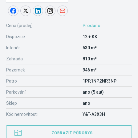
Cena (prodej)
Prodáno
Dispozice
12 + KK
Interiér
530 m²
Zahrada
810 m²
Pozemek
946 m²
Patro
1PP,1NP,2NP,3NP
Parkování
ano (5 aut)
Sklep
ano
Kód nemovitosti
Y&T-A3X3H
ZOBRAZIT PŮDORYS