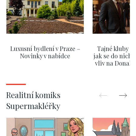
Luxusní bydlení v Praze –
Tajné kluby m
Novinky v nabídce
jak se do nich d
vliv na Donald
nejas
ZOBRAZIT DALŠÍ
ZOBRAZIT
Realitní komiks
Supermakléřky