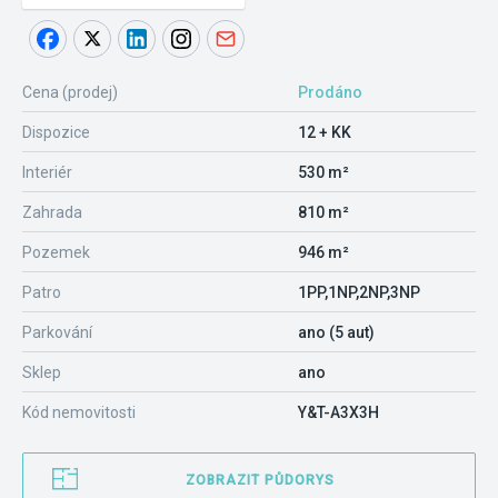
Cena (prodej)
Prodáno
Dispozice
12 + KK
Interiér
530 m²
Zahrada
810 m²
Pozemek
946 m²
Patro
1PP,1NP,2NP,3NP
Parkování
ano (5 aut)
Sklep
ano
Kód nemovitosti
Y&T-A3X3H
ZOBRAZIT PŮDORYS