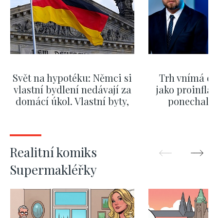
Svět na hypotéku: Němci si
Trh vnímá dě
vlastní bydlení nedávají za
jako proinflač
domácí úkol. Vlastní byty,
ponechali 
kde bydlí někdo jiný
červnových 
ZOBRAZIT DALŠÍ
ZOBRAZIT
Realitní komiks
Supermakléřky