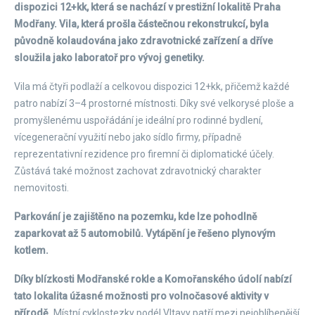
dispozici 12+kk, která se nachází v prestižní lokalitě Praha
Modřany. Vila, která prošla částečnou rekonstrukcí, byla
původně kolaudována jako zdravotnické zařízení a dříve
sloužila jako laboratoř pro vývoj genetiky.
Vila má čtyři podlaží a celkovou dispozici 12+kk, přičemž každé
patro nabízí 3–4 prostorné místnosti. Díky své velkorysé ploše a
promyšlenému uspořádání je ideální pro rodinné bydlení,
vícegenerační využití nebo jako sídlo firmy, případně
reprezentativní rezidence pro firemní či diplomatické účely.
Zůstává také možnost zachovat zdravotnický charakter
nemovitosti.
Parkování je zajištěno na pozemku, kde lze pohodlně
zaparkovat až 5 automobilů. Vytápění je řešeno plynovým
kotlem.
Díky blízkosti Modřanské rokle a Komořanského údolí nabízí
tato lokalita úžasné možnosti pro volnočasové aktivity v
přírodě.
Místní cyklostezky podél Vltavy patří mezi nejoblíbenější