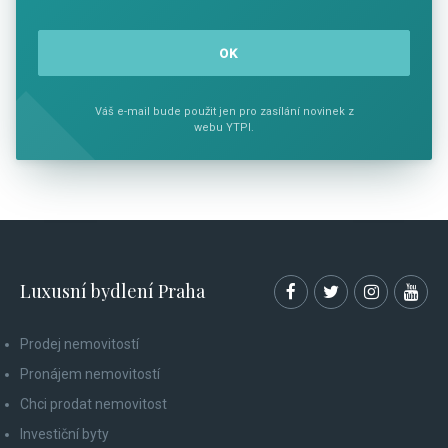
Váš e-mail bude použit jen pro zasílání novinek z
webu YTPI.
Luxusní bydlení Praha
Prodej nemovitostí
Pronájem nemovitostí
Chci prodat nemovitost
Investiční byty