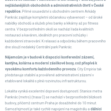
nejžádanějších obchodních a administrativních čtvrtí v České
republice.
Přímé sousedství s obchodním centrem Arkády
Pankrác zajišťuje kompletní občanskou vybavenost – od široké
nabídky obchodů a služeb přes banky a lékárny až po fitness
centra. V bezprostředním okolí se nachází řada kvalitních
restaurací a kaváren, ideálních pro pracovní schůzky i
každodenní stravování. K relaxaci a odpočinku během pracovního
dne slouží nedaleký Centrální park Pankrác.
Nájemcům je v budově k dispozici konferenční zázemí,
kantýna, kolárna a moderní zásilkové boxy, což přispívá k
vysokému komfortu každodenního provozu
. City Empiria tak
představuje stabilní a prověřené administrativní zázemí v
etablované lokalitě s plně rozvinutou infrastrukturou.
Lokalita vyniká excelentní dopravní dostupností. Stanice metra
Pankrác (metro) (trasa C) se nachází v bezprostřední blízkosti
budovy, přičemž centrum Praha je dosažitelné do 10 minut.
Samozřejmostí je také rychlé napojení na magistrálu a
dálnici