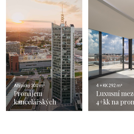
Atypický
300 m²
4 + KK
292 m²
Pronájem
Luxusní mez
kancelářských
4+kk na pro
prostor Praha 4 -
Praha 5 - 29
300 m2