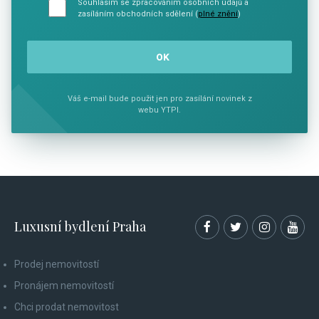
Souhlasím se zpracováním osobních údajů a
zasíláním obchodních sdělení (
plné znění
)
Váš e-mail bude použit jen pro zasílání novinek z
webu YTPI.
Luxusní bydlení Praha
Prodej nemovitostí
Pronájem nemovitostí
Chci prodat nemovitost