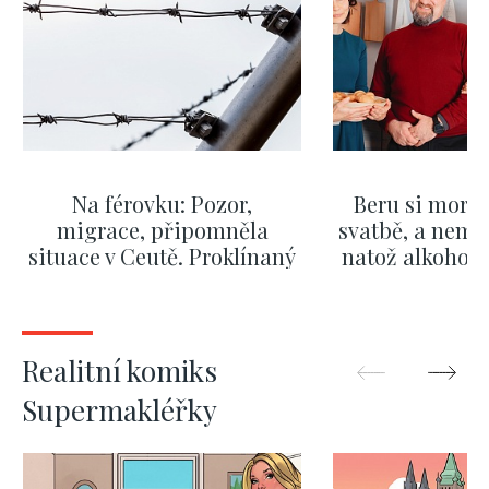
Na férovku: Pozor,
Beru si morm
migrace, připomněla
svatbě, a nemů
situace v Ceutě. Proklínaný
natož alkohol.
migrační pakt Česku
pozor i na p
pomáhá více než
Okamurova videa
ZOBRAZIT DALŠÍ
ZOBRAZIT
Realitní komiks
Supermakléřky