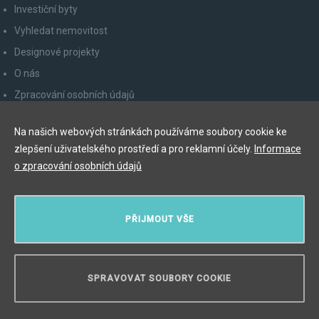
Investiční byty
Vyhledat nemovitost
Designové projekty
O nás
Zpracování osobních údajů
Poučení spotřebitele
Na našich webových stránkách používáme soubory cookie ke
Odhlášení z newsletteru
zlepšení uživatelského prostředí a pro reklamní účely.
Informace
Kontakty
o zpracování osobních údajů
Y&T Luxury Property Prague Czech Republic s.r.o.
PŘIJMOUT VŠE
Elišky Krásnohorské 123/10, 110 00 Praha 1
Myslíková 245/3, 110 00 Praha 1
IČ: 29055113
SPRAVOVAT SOUBORY COOKIE
POTŘEBUJETE PORADIT?
Copyright © 2026, Y&T Luxury Property.