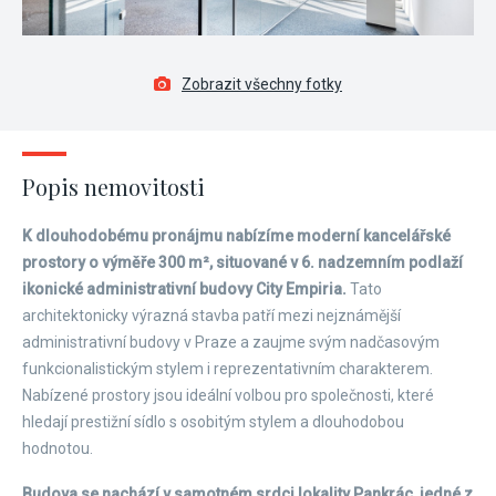
Zobrazit všechny fotky
Popis nemovitosti
K dlouhodobému pronájmu nabízíme moderní kancelářské
prostory o výměře 300 m², situované v 6. nadzemním podlaží
ikonické administrativní budovy City Empiria.
Tato
architektonicky výrazná stavba patří mezi nejznámější
administrativní budovy v Praze a zaujme svým nadčasovým
funkcionalistickým stylem i reprezentativním charakterem.
Nabízené prostory jsou ideální volbou pro společnosti, které
hledají prestižní sídlo s osobitým stylem a dlouhodobou
hodnotou.
Budova se nachází v samotném srdci lokality Pankrác, jedné z