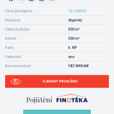
Cena (pronájem)
131 568 Kč
Dispozice
Atypický
Celková plocha
300 m²
Interiér
300 m²
Patro
6. NP
Parkování
ano
Kód nemovitosti
Y&T-WXKAW
SJEDNAT PROHLÍDKU
Pojištění