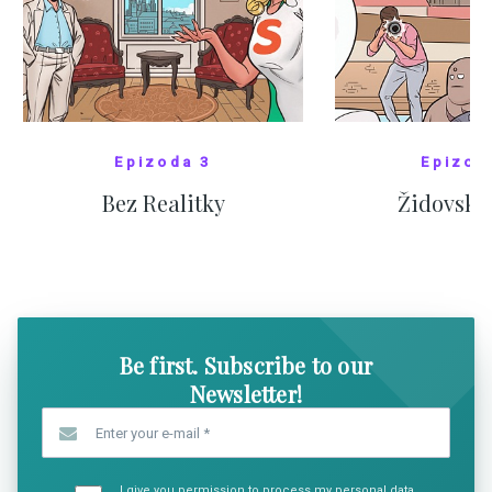
Epizoda 3
Epizod
Bez Realitky
Židovské
SHOW COMICS
SHOW CO
Be first. Subscribe to our
Newsletter!
Enter your e-mail
*
I give you permission to process my personal data