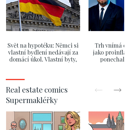
Svět na hypotéku: Němci si
Trh vnímá dě
vlastní bydlení nedávají za
jako proinflač
domácí úkol. Vlastní byty,
ponechali 
kde bydlí někdo jiný
červnových 
SHOW MORE
SHOW M
Real estate comics
Supermakléřky