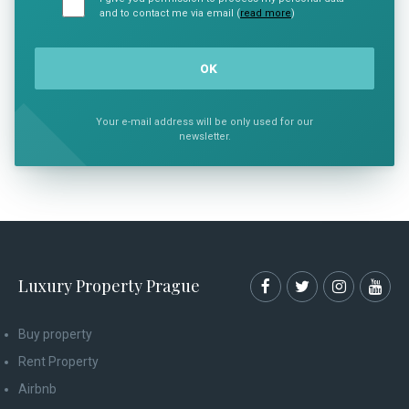
and to contact me via email (
read more
)
Your e-mail address will be only used for our
newsletter.
Luxury Property Prague
Buy property
Rent Property
Airbnb