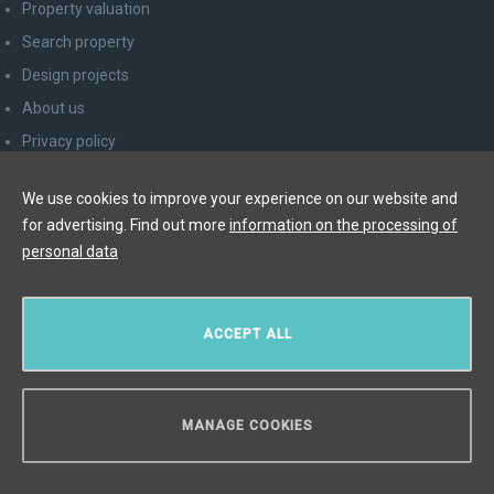
Property valuation
Search property
Design projects
About us
Privacy policy
Advice for consumers
We use cookies to improve your experience on our website and
Newsletter unsubscribe
for advertising. Find out more
information on the processing of
Contact
personal data
Y&T Luxury Property Prague Czech Republic s.r.o.
ACCEPT ALL
Elišky Krásnohorské 123/10, 110 00 Praha 1
Myslíková 245/3, 110 00 Praha 1
IČ: 29055113
MANAGE COOKIES
CAN WE HELP YOU?
Copyright © 2026, Y&T Luxury Property.